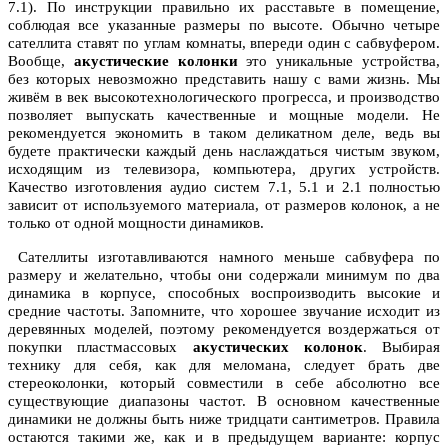
7.1). По инструкции правильно их расставьте в помещение,
соблюдая все указанные размеры по высоте. Обычно четыре
сателлита ставят по углам комнаты, впереди один с сабвуфером.
Вообще,
акустические колонки
это уникальные устройства,
без которых невозможно представить нашу с вами жизнь. Мы
живём в век высокотехнологического прогресса, и производство
позволяет выпускать качественные и мощные модели. Не
рекомендуется экономить в таком деликатном деле, ведь вы
будете практически каждый день наслаждаться чистым звуком,
исходящим из телевизора, компьютера, других устройств.
Качество изготовления аудио систем 7.1, 5.1 и 2.1 полностью
зависит от используемого материала, от размеров колонок, а не
только от одной мощности динамиков.
Сателлиты изготавливаются намного меньше сабвуфера по
размеру и желательно, чтобы они содержали минимум по два
динамика в корпусе, способных воспроизводить высокие и
средние частоты. Запомните, что хорошее звучание исходит из
деревянных моделей, поэтому рекомендуется воздержаться от
покупки пластмассовых
акустических колонок
. Выбирая
технику для себя, как для меломана, следует брать две
стереоколонки, который совместили в себе абсолютно все
существующие диапазоны частот. В основном качественные
динамики не должны быть ниже тридцати сантиметров. Правила
остаются такими же, как и в предыдущем варианте: корпус