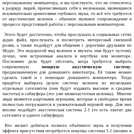
персональному компьютеру, и вы чувствуете, что не относитесь
к разряду людей, причисляющих себя к меломанам, являющиеся
исключительно ценителями глубокого звука, то всё что требуется
от акустических колонок – обычное звуковое сопровождение в
процессе предстоящей работы с персональным компьютером.
Этого будет достаточно, чтобы прослушать в социальных сетях
аудио файл, прослушать и посмотреть интересный смешной
ролик, а также подойдут для общения с дорогими друзьями по
Skype. Это недорогой вид колонок и звучать они будут чуточку
лучше, чем встроенные аналоги в ноутбуке или мониторе.
Посложнее дело будет обстоять, когда требуется выбрать
современную
мощную акустическую систему
,
предназначенную для домашнего кинотеатра. Её также можно
сделать такой и с помощью домашнего компьютера. Тогда
придётся выбирать целую систему колонок из нескольких
отдельных сателлитов (они будут издавать высокие и средние
частоты) и сабвуфера (это уже низкочастотная колонка). Многие
люди являются азартными игроками, которые в свободное время
полностью погружаются в увлекательный игровой мир. Для них
вполне подойдёт акустическая система 2.1 (то есть хватит два
сателлита и одного сабвуфера).
Кто желает добиться полного объёмного звука и получения
эффекта присутствия потребуется покупка системы 5.1 (можно и