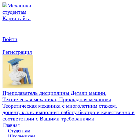
Карта сайта
Войти
Регистрация
Преподаватель дисциплины Детали машин,
Техническая механика, Прикладная механика,
Теоретическая механика с многолетним стажем,
доцент, к.т.н. выполнит работу быстро и качественно в
соответствии с Вашими требованиями
Главная
Студентам
Школьникам