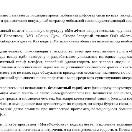
вно развивается последнее время мобильная цифровая связь во всех госуда
ги для населения популярный оператор мобильной связи, осуществляющий сво
анный момент в основную структуру
«МегаФон»
входит несколько крупных
С-Поволжье», ЗАО «Соник Дуо», Северо-Западный филиал ОАО «Мега
сибирск» и другие. Как видите, Мегафон сумел объять на первый взгляд необъя
ый человек, проживающий в государстве, знает про качественные услуги «
едь всегда идёт навстречу и разрабатывает уникальные выгодные предло
имитный тариф мегафон, способный удовлетворить все запросы людей и 
ственным российским обладателем лицензионного полного покрытия, охват
маете это не мало, ведь обслуживать приходится население численностью поч
дняшний день лицензионное покрытие в мире среди всех существующих опера
арайтесь и вы использовать
безлимитный тариф мегафон
и сразу почувствуе
рифы можно узнать на сайте «www.gsmcorporacia.ru». Количество абонент
ше тридцати миллионов человек, благодаря качественной связи и большим в
Фон, в командировке или путешествует по городам, он всегда будет на связи, 
вы уже давно слышали про интересную программу, пользующуюся большим
фон.
 по себе программа «МегаФон-Бонус» подразумевает накопление активным
ношении к заплаченным и потраченным на связь денежным средствам. Потом 