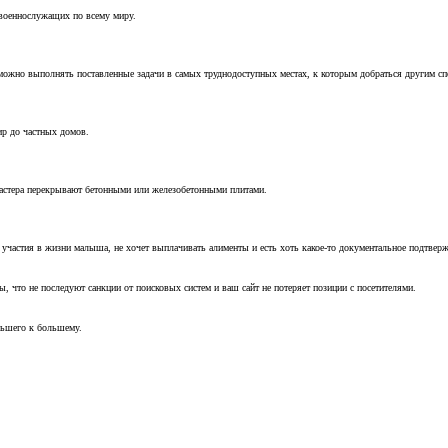
 военнослужащих по всему миру.
можно выполнять поставленные задачи в самых труднодоступных местах, к которым добраться другим с
ир до частных домов.
мастера перекрывают бетонными или железобетонными плитами.
т участия в жизни малыша, не хочет выплачивать алименты и есть хоть какое-то документальное подтвер
, что не последуют санкции от поисковых систем и ваш сайт не потеряет позиции с посетителями.
ньшего к большему.