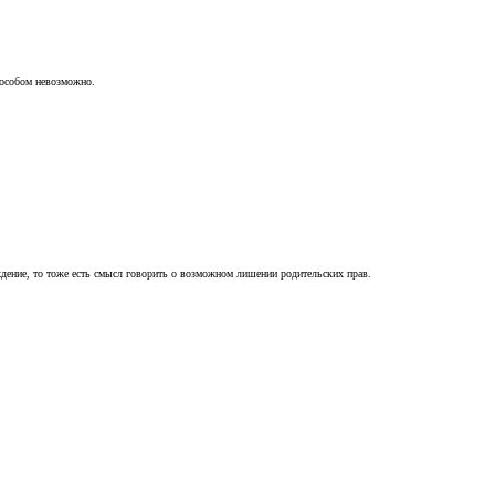
пособом невозможно.
ждение, то тоже есть смысл говорить о возможном лишении родительских прав.