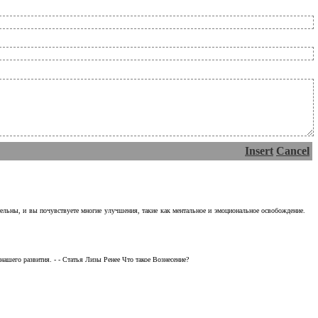
Insert
Cancel
тельны, и вы почувствуете многие улучшения, такие как ментальное и эмоциональное освобождение.
ашего развития. - - Статья Лизы Ренее Что такое Вознесение?