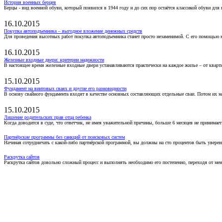
История военных берцев
Берцы - вид военной обуви, который появился в 1944 году и до сих пор остаётся классикой обуви для
16.10.2015
Покупка автоподъемника – выгодное вложение денежных средств
Для проведения высотных работ покупка автоподъемника станет просто незаменимой. С его помощью 
16.10.2015
Железные входные двери: критерии надежности
В настоящее время железные входные двери устанавливаются практически на каждое жилье – от кварт
15.10.2015
Фундамент на винтовых сваях и другие его разновидности
В основу свайного фундамента входят в качестве основных составляющих отдельные сваи. Потом их 
15.10.2015
Лишение родительских прав отца ребенка
Когда доводится в суде, что ответчик, не имея уважительной причины, больше 6 месяцев не принимае
Партнёрские программы без санкций от поисковых систем
Начиная сотрудничать с какой-либо партнёрской программой, вы должны на сто процентов быть уверены
Раскрутка сайтов
Раскрутка сайтов довольно сложный процесс и выполнять необходимо его постепенно, переходя от ме