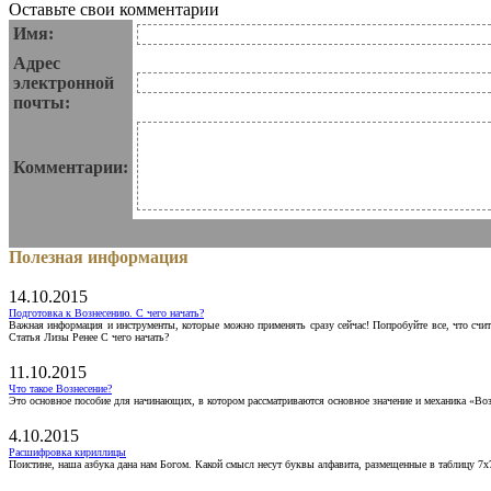
Оставьте свои комментарии
Имя:
Адрес
электронной
почты:
Комментарии:
Полезная информация
14.10.2015
Подготовка к Вознесению. С чего начать?
Важная информация и инструменты, которые можно применять сразу сейчас! Попробуйте все, что счит
Статья Лизы Ренее С чего начать?
11.10.2015
Что такое Вознесение?
Это основное пособие для начинающих, в котором рассматриваются основное значение и механика «Воз
4.10.2015
Расшифровка кириллицы
Поистине, наша азбука дана нам Богом. Какой смысл несут буквы алфавита, размещенные в таблицу 7х