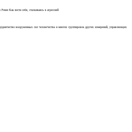
Ренее Как вести себя, сталкиваясь в агрессией
отрудничество вооруженных сил человечества и многих группировок других измерений, управляющих