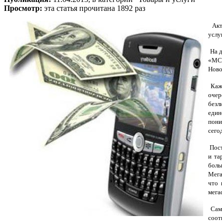
Просмотр:
эта статья прочитана 1892 раз
Акти
услу
На д
«МС
Ново
Кажд
очер
безл
един
пони
сего
Пост
и та
боль
Мега
что 
мега
Сама
соот