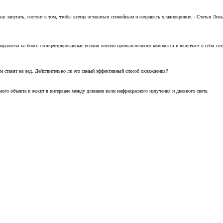
с запугать, состоит в том, чтобы всегда оставаться спокойным и сохранять хладнокровие. - Статья Лизы 
аправлена на более сконцентрированные усилия военно-промышленного комплекса и включает в себя с
м ставят на лед. Действительно ли это самый эффективный способ охлаждения?
ого объекта и лежит в интервале между длинами волн инфракрасного излучения и дневного света.