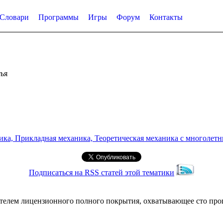
Словари
Программы
Игры
Форум
Контакты
ья
а, Прикладная механика, Теоретическая механика с многолетним
Подписаться на RSS статей этой тематики
телем лицензионного полного покрытия, охватывающее сто про