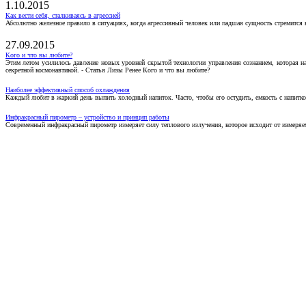
1.10.2015
Как вести себя, сталкиваясь в агрессией
Абсолютно железное правило в ситуациях, когда агрессивный человек или падшая сущность стремится ва
27.09.2015
Кого и что вы любите?
Этим летом усилилось давление новых уровней скрытой технологии управления сознанием, которая н
секретной космонавтикой. - Статья Лизы Ренее Кого и что вы любите?
Наиболее эффективный способ охлаждения
Каждый любит в жаркий день выпить холодный напиток. Часто, чтобы его остудить, емкость с напитко
Инфракрасный пирометр – устройство и принцип работы
Современный инфракрасный пирометр измеряет силу теплового излучения, которое исходит от измеряем