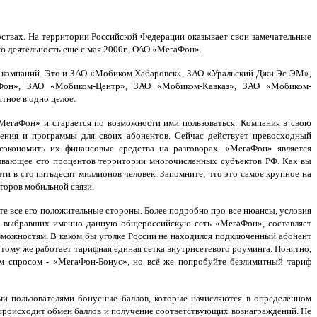
рствах. На территории Российской Федерации оказывает свои замечательные
ю деятельность ещё с мая 2000г., ОАО «МегаФон».
 компаний. Это и ЗАО «Мобиком Хабаровск», ЗАО «Уральский Джи Эс ЭМ»,
Фон», ЗАО «Мобиком-Центр», ЗАО «Мобиком-Кавказ», ЗАО «Мобиком-
тное в одно целое.
МегаФон» и старается по возможности ими пользоваться. Компания в свою
жения и программы для своих абонентов. Сейчас действует превосходный
сэкономить их финансовые средства на разговорах. «МегаФон» является
ывающее сто процентов территории многочисленных субъектов РФ. Как вы
ти в сто пятьдесят миллионов человек. Запомните, что это самое крупное на
торов мобильной связи.
те все его положительные стороны. Более подробно про все нюансы, условия
ов, выбравших именно данную общероссийскую сеть «МегаФон», составляет
озможностям. В каком бы уголке России не находился подключенный абонент
к тому же работает тарифная единая сетка внутрисетевого роуминга. Понятно,
 спросом - «МегаФон-Бонус», но всё же попробуйте безлимитный тариф
и пользователями бонусные баллов, которые начисляются в определённом
происходит обмен баллов и получение соответствующих вознаграждений. Не