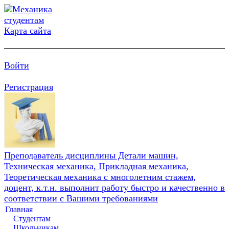
Карта сайта
Войти
Регистрация
Преподаватель дисциплины Детали машин,
Техническая механика, Прикладная механика,
Теоретическая механика с многолетним стажем,
доцент, к.т.н. выполнит работу быстро и качественно в
соответствии с Вашими требованиями
Главная
Студентам
Школьникам