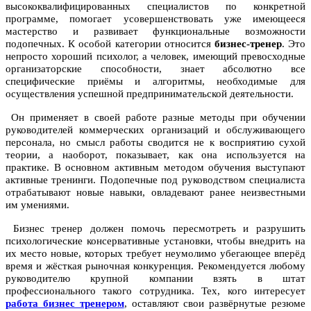
высококвалифицированных специалистов по конкретной
программе, помогает усовершенствовать уже имеющееся
мастерство и развивает функциональные возможности
подопечных. К особой категории относится
бизнес-тренер
. Это
непросто хороший психолог, а человек, имеющий превосходные
организаторские способности, знает абсолютно все
специфические приёмы и алгоритмы, необходимые для
осуществления успешной предпринимательской деятельности.
Он применяет в своей работе разные методы при обучении
руководителей коммерческих организаций и обслуживающего
персонала, но смысл работы сводится не к восприятию сухой
теории, а наоборот, показывает, как она используется на
практике. В основном активным методом обучения выступают
активные тренинги. Подопечные под руководством специалиста
отрабатывают новые навыки, овладевают ранее неизвестными
им умениями.
Бизнес тренер должен помочь пересмотреть и разрушить
психологические консервативные установки, чтобы внедрить на
их место новые, которых требует неумолимо убегающее вперёд
время и жёсткая рыночная конкуренция. Рекомендуется любому
руководителю крупной компании взять в штат
профессионального такого сотрудника. Тех, кого интересует
работа бизнес тренером
, оставляют свои развёрнутые резюме