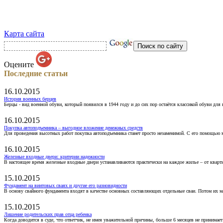
Карта сайта
Оцените
Последние статьи
16.10.2015
История военных берцев
Берцы - вид военной обуви, который появился в 1944 году и до сих пор остаётся классикой обуви для
16.10.2015
Покупка автоподъемника – выгодное вложение денежных средств
Для проведения высотных работ покупка автоподъемника станет просто незаменимой. С его помощью 
16.10.2015
Железные входные двери: критерии надежности
В настоящее время железные входные двери устанавливаются практически на каждое жилье – от кварт
15.10.2015
Фундамент на винтовых сваях и другие его разновидности
В основу свайного фундамента входят в качестве основных составляющих отдельные сваи. Потом их 
15.10.2015
Лишение родительских прав отца ребенка
Когда доводится в суде, что ответчик, не имея уважительной причины, больше 6 месяцев не принимае