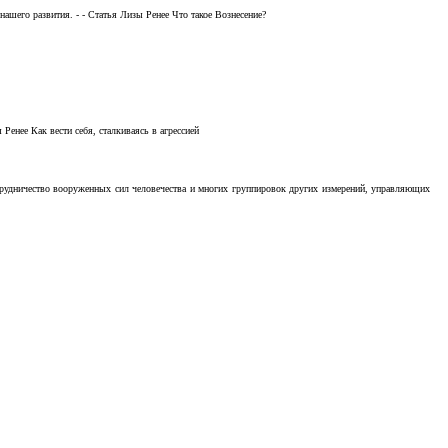
ашего развития. - - Статья Лизы Ренее Что такое Вознесение?
Ренее Как вести себя, сталкиваясь в агрессией
отрудничество вооруженных сил человечества и многих группировок других измерений, управляющих