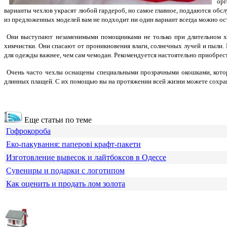
орг
варианты чехлов украсят любой гардероб, но самое главное, поддаются обс
из предложенных моделей вам не подходит ни один вариант всегда можно ос
Они выступают незаменимыми помощниками не только при длительном хра
химчистки. Они спасают от проникновения влаги, солнечных лучей и пыли.
для одежды важнее, чем сам чемодан. Рекомендуется настоятельно приобрест
Очень часто чехлы оснащены специальными прозрачными окошками, которы
длинных плащей. С их помощью вы на протяжении всей жизни можете сохран
Еще статьи по теме
Гофрокороба
Еко-пакування: паперові крафт-пакети
Изготовление вывесок и лайтбоксов в Одессе
Сувениры и подарки с логотипом
Как оценить и продать лом золота