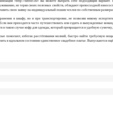
анизации «http://fabriel.ru» вы можете выбрать себе подходящий вариан
луживанию, не теряя своих полезных свойств, обладают превосходной износост
тавить свою заявку на индивидуальный пошив чехлов по собственным размера
нении в шкафу, но и при транспортировке, не позволяя никому испортить
 Если вам приходится часто путешествовать или ездить в вынужденные коман
и в таком случае кофр для одежды, который превращается в удобную сумочку, 
е помогают, избегая расстёгивания молний, быстро найти требуемую вещь.
ить в идеальном состоянии единственное свадебное платье. Выпускаются ещё