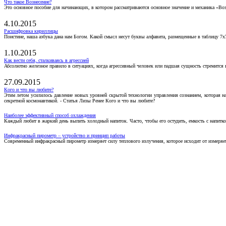
Что такое Вознесение?
Это основное пособие для начинающих, в котором рассматриваются основное значение и механика «Воз
4.10.2015
Расшифровка кириллицы
Поистине, наша азбука дана нам Богом. Какой смысл несут буквы алфавита, размещенные в таблицу 7х
1.10.2015
Как вести себя, сталкиваясь в агрессией
Абсолютно железное правило в ситуациях, когда агрессивный человек или падшая сущность стремится ва
27.09.2015
Кого и что вы любите?
Этим летом усилилось давление новых уровней скрытой технологии управления сознанием, которая н
секретной космонавтикой. - Статья Лизы Ренее Кого и что вы любите?
Наиболее эффективный способ охлаждения
Каждый любит в жаркий день выпить холодный напиток. Часто, чтобы его остудить, емкость с напитко
Инфракрасный пирометр – устройство и принцип работы
Современный инфракрасный пирометр измеряет силу теплового излучения, которое исходит от измеряем