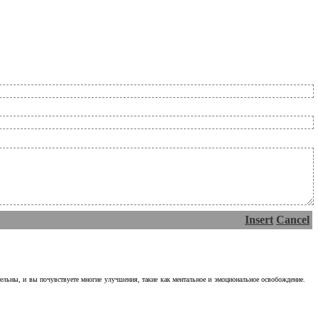
Insert
Cancel
тельны, и вы почувствуете многие улучшения, такие как ментальное и эмоциональное освобождение.