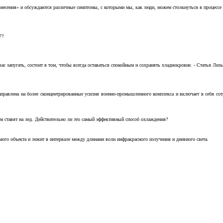
несения» и обсуждаются различные симптомы, с которыми мы, как люди, можем столкнуться в процессе н
7?
с запугать, состоит в том, чтобы всегда оставаться спокойным и сохранять хладнокровие. - Статья Лизы 
аправлена на более сконцентрированные усилия военно-промышленного комплекса и включает в себя с
м ставят на лед. Действительно ли это самый эффективный способ охлаждения?
ого объекта и лежит в интервале между длинами волн инфракрасного излучения и дневного света.