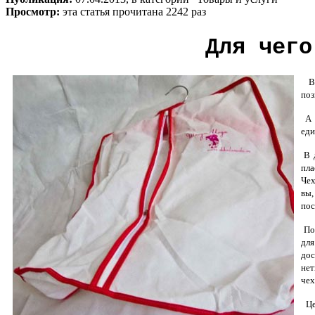
Просмотр:
эта статья прочитана 2242 раз
Для чего
В с
поз
А м
еди
В д
пла
Чех
вы,
пос
Поз
для
дос
нет
чех
Це