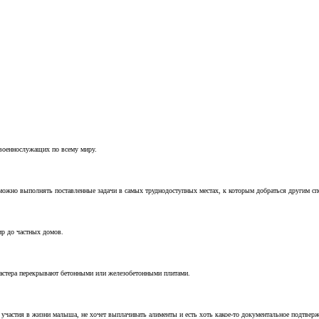
 военнослужащих по всему миру.
можно выполнять поставленные задачи в самых труднодоступных местах, к которым добраться другим с
ир до частных домов.
мастера перекрывают бетонными или железобетонными плитами.
т участия в жизни малыша, не хочет выплачивать алименты и есть хоть какое-то документальное подтвер