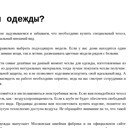
я одежды?
е задумываемся и забываем, что необходимо купить специальный чехол,
нальный внешний вид.
правильно выбрать подходящую модель. Если у вас дома находится один
зимние вещи, так и летние, развешивать цветные модели рядом с белыми.
асти самые дешёвые на данный момент чехлы для одежды, изготовленные из
ые из дорогих натуральных материалов, тогда лучше покупать чехлы получше.
льной защиты, но и не позволяют изделиям испортить свой идеальный вид. А
 выглядеть на работе необходимо опрятно, ведь на вас смотрят сотрудники и
к.
омнётся и им полакомиться неистребимая моль. Если вам понадобился чехол
ль, как - воздухопроницаемость. Если к шубе не будет обеспечен свободный
ого вида. Продавцы должны вам посоветовать купить изделие, пошитое из
гую технологию доступа воздуха. Не обращайте внимание на то, что такой
дежды выпускает Московская швейная фабрика и на официальном сайте