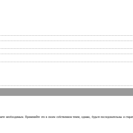
аете необходимым. Применяйте это в своем собственном темпе, однако, будьте последовательны и стара