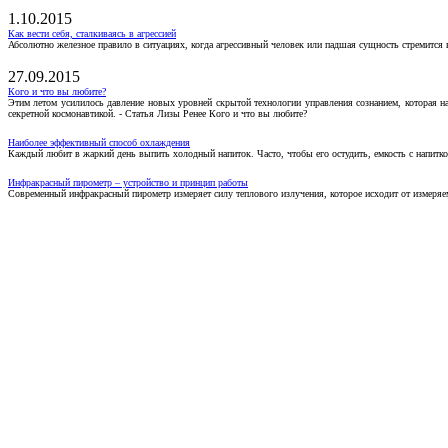
1.10.2015
Как вести себя, сталкиваясь в агрессией
Абсолютно железное правило в ситуациях, когда агрессивный человек или падшая сущность стремится ва
27.09.2015
Кого и что вы любите?
Этим летом усилилось давление новых уровней скрытой технологии управления сознанием, которая н
секретной космонавтикой. - Статья Лизы Ренее Кого и что вы любите?
Наиболее эффективный способ охлаждения
Каждый любит в жаркий день выпить холодный напиток. Часто, чтобы его остудить, емкость с напитко
Инфракрасный пирометр – устройство и принцип работы
Современный инфракрасный пирометр измеряет силу теплового излучения, которое исходит от измеряем