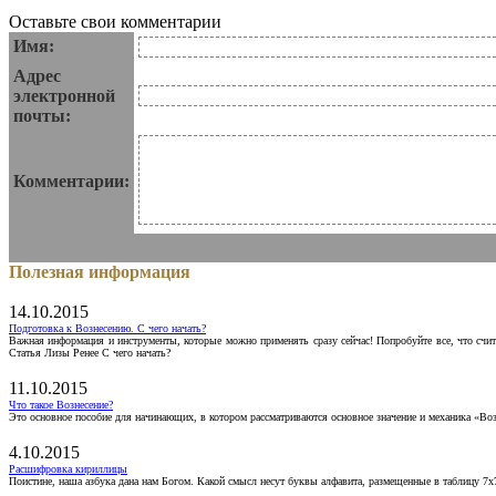
Оставьте свои комментарии
Имя:
Адрес
электронной
почты:
Комментарии:
Полезная информация
14.10.2015
Подготовка к Вознесению. С чего начать?
Важная информация и инструменты, которые можно применять сразу сейчас! Попробуйте все, что счит
Статья Лизы Ренее С чего начать?
11.10.2015
Что такое Вознесение?
Это основное пособие для начинающих, в котором рассматриваются основное значение и механика «Воз
4.10.2015
Расшифровка кириллицы
Поистине, наша азбука дана нам Богом. Какой смысл несут буквы алфавита, размещенные в таблицу 7х