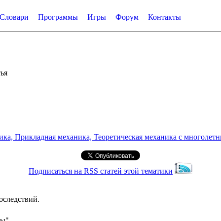
Словари
Программы
Игры
Форум
Контакты
ья
а, Прикладная механика, Теоретическая механика с многолетним
Подписаться на RSS статей этой тематики
оследствий.
сы"