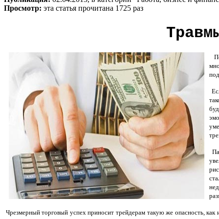
Просмотр:
эта статья прочитана 1725 раз
Травм
Под
мно
под
Есл
так
буд
эмо
уме
тре
Пар
уве
ри
ста
нед
раз
Чрезмерный торговый успех приносит трейдерам такую же опасность, как и