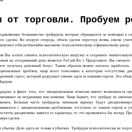
ы от торговли. Пробуем р
авляющее большинство трейдеров, которые обращаются за помощью к спе
го сделок. Во вторую очередь, объем сделок чересчур велик, ежели учит
вергают себя необычайно высокому психологическому и финансовому риску.
и Вы хотите снизить психологическую нагрузку и сохранить значительную
овым на сегодняшний день является FxCash.Ru ). Представьте, Вы сможет
ете получать денежный бонус. Таким образом можно неплохо заработать. С
циональных проблем, чаще всего относимых к категории «отсутствие дис
ренный стресс, который разрушает умение идти за планами торгов. Это объ
йдерам.
адокс в факте того, что эмоциональным помехам имеют возможность пред
личивают не неудачники или новички. Чаще бывает, что трейдер по оконча
сковать. Большая часть трейдеров, начинали карьеру будут дисциплини
лкиваться с эмоциональными проблемами, отступать от планов торгов и уч
остаток дисциплины зависел от характера, то это проявлялось бы всегда. 
мера сделок.
 убытки. Дело здесь не только в убытках. Трейдеры психологически не подг