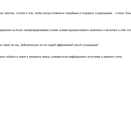
с запугать, состоит в том, чтобы всегда оставаться спокойным и сохранять хладнокровие. - Статья Лизы 
аправлена на более сконцентрированные усилия военно-промышленного комплекса и включает в себя с
м ставят на лед. Действительно ли это самый эффективный способ охлаждения?
ого объекта и лежит в интервале между длинами волн инфракрасного излучения и дневного света.