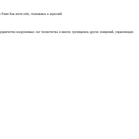
Ренее Как вести себя, сталкиваясь в агрессией
отрудничество вооруженных сил человечества и многих группировок других измерений, управляющих