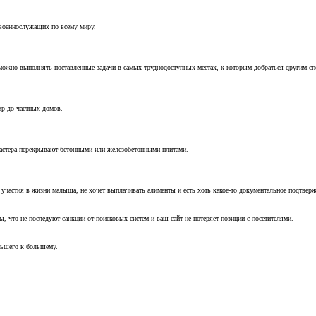
 военнослужащих по всему миру.
можно выполнять поставленные задачи в самых труднодоступных местах, к которым добраться другим с
ир до частных домов.
мастера перекрывают бетонными или железобетонными плитами.
т участия в жизни малыша, не хочет выплачивать алименты и есть хоть какое-то документальное подтвер
, что не последуют санкции от поисковых систем и ваш сайт не потеряет позиции с посетителями.
ньшего к большему.