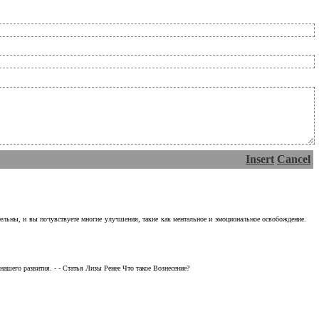
Insert
Cancel
тельны, и вы почувствуете многие улучшения, такие как ментальное и эмоциональное освобождение.
ашего развития. - - Статья Лизы Ренее Что такое Вознесение?