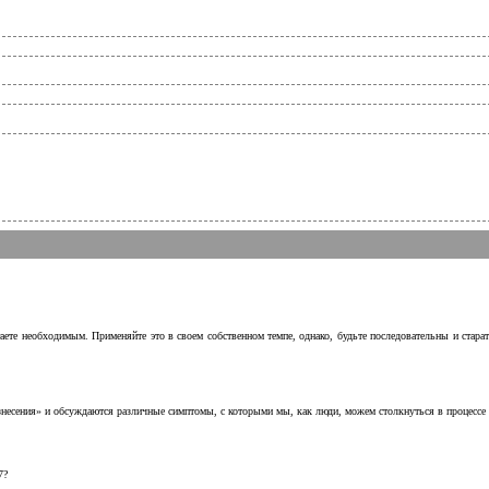
аете необходимым. Применяйте это в своем собственном темпе, однако, будьте последовательны и стара
несения» и обсуждаются различные симптомы, с которыми мы, как люди, можем столкнуться в процессе н
7?