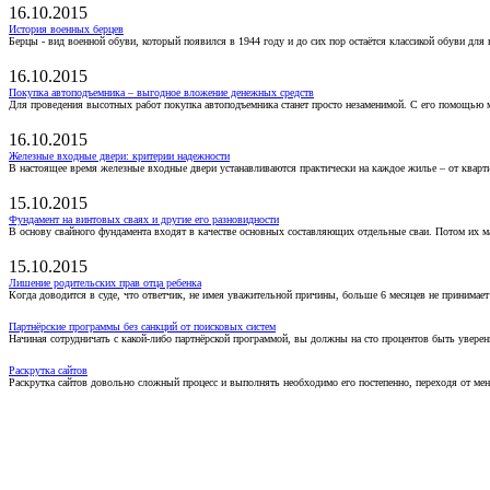
16.10.2015
История военных берцев
Берцы - вид военной обуви, который появился в 1944 году и до сих пор остаётся классикой обуви для
16.10.2015
Покупка автоподъемника – выгодное вложение денежных средств
Для проведения высотных работ покупка автоподъемника станет просто незаменимой. С его помощью 
16.10.2015
Железные входные двери: критерии надежности
В настоящее время железные входные двери устанавливаются практически на каждое жилье – от кварт
15.10.2015
Фундамент на винтовых сваях и другие его разновидности
В основу свайного фундамента входят в качестве основных составляющих отдельные сваи. Потом их 
15.10.2015
Лишение родительских прав отца ребенка
Когда доводится в суде, что ответчик, не имея уважительной причины, больше 6 месяцев не принимае
Партнёрские программы без санкций от поисковых систем
Начиная сотрудничать с какой-либо партнёрской программой, вы должны на сто процентов быть уверены
Раскрутка сайтов
Раскрутка сайтов довольно сложный процесс и выполнять необходимо его постепенно, переходя от ме