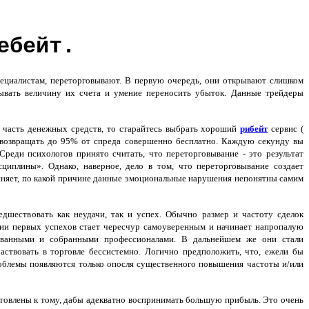
ебейт.
циалистам, переторговывают. В первую очередь, они открывают слишком
ывать величину их счета и умение переносить убыток.
Данные трейдеры
 часть денежных средств, то старайтесь выбрать хороший
рибейт
сервис (
е возвращать до 95% от спреда совершенно бесплатно. Каждую секунду вы
реди психологов принято считать, что переторговывание - это результат
циплины». Однако, наверное, дело в том, что переторговывание создает
ясняет, по какой причине данные эмоциональные нарушения непонятны самим
шествовать как неудачи, так и успех. Обычно размер и частоту сделок
нии первых успехов стает чересчур самоуверенным и начинает напропалую
рованными и собранными профессионалами. В дальнейшем же они стали
аствовать в торговле бессистемно. Логично предположить, что, ежели бы
Проблемы появляются только опосля существенного повышения частоты и/или
отовлены к тому, дабы адекватно воспринимать большую прибыль. Это очень