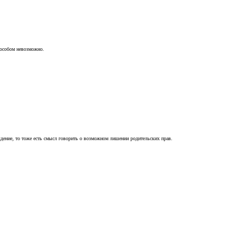
пособом невозможно.
ждение, то тоже есть смысл говорить о возможном лишении родительских прав.