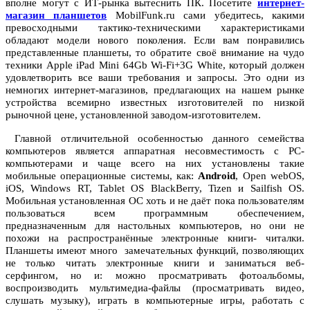
вполне могут с ИТ-рынка вытеснить ПК. Посетите
интернет-
магазин планшетов
MobilFunk.ru сами убедитесь, какими
превосходными тактико-техническими характеристиками
обладают модели нового поколения. Если вам понравились
представленные планшеты, то обратите своё внимание на чудо
техники Apple iPad Mini 64Gb Wi-Fi+3G White, который должен
удовлетворить все ваши требования и запросы. Это одни из
немногих интернет-магазинов, предлагающих на нашем рынке
устройства всемирно известных изготовителей по низкой
рыночной цене, установленной заводом-изготовителем.
Главной отличительной особенностью данного семейства
компьютеров является аппаратная несовместимость с PC-
компьютерами и чаще всего на них установлены такие
мобильные операционные системы, как:
Android
, Open webOS,
iOS, Windows RT, Tablet OS BlackBerry, Tizen и Sailfish OS.
Мобильная установленная ОС хоть и не даёт пока пользователям
пользоваться всем программным обеспечением,
предназначенным для настольных компьютеров, но они не
похожи на распространённые электронные книги- читалки.
Планшеты имеют много замечательных функций, позволяющих
не только читать электронные книги и заниматься веб-
серфингом, но и: можно просматривать фотоальбомы,
воспроизводить мультимедиа-файлы (просматривать видео,
слушать музыку), играть в компьютерные игры, работать с