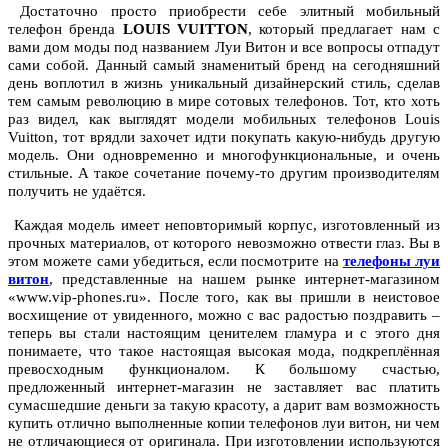
Достаточно просто приобрести себе элитный мобильный
телефон бренда
LOUIS VUITTON
, который предлагает нам с
вами дом моды под названием Луи Витон и все вопросы отпадут
сами собой. Данный самый знаменитый бренд на сегодняшний
день воплотил в жизнь уникальный дизайнерский стиль, сделав
тем самым революцию в мире сотовых телефонов. Тот, кто хоть
раз видел, как выглядят модели мобильных телефонов Louis
Vuitton, тот врядли захочет идти покупать какую-нибудь другую
модель. Они одновременно и многофункциональные, и очень
стильные. А такое сочетание почему-то другим производителям
получить не удаётся.
Каждая модель имеет неповторимый корпус, изготовленный из
прочных материалов, от которого невозможно отвести глаз. Вы в
этом можете сами убедиться, если посмотрите на
телефоны луи
витон
, представленные на нашем рынке интернет-магазином
«www.vip-phones.ru». После того, как вы пришли в неистовое
восхищение от увиденного, можно с вас радостью поздравить –
теперь вы стали настоящим ценителем гламура и с этого дня
понимаете, что такое настоящая высокая мода, подкреплённая
превосходным функционалом. К большому счастью,
предложенный интернет-магазин не заставляет вас платить
сумасшедшие деньги за такую красоту, а дарит вам возможность
купить отлично выполненные копии телефонов луи витон, ни чем
не отличающиеся от оригинала. При изготовлении используются