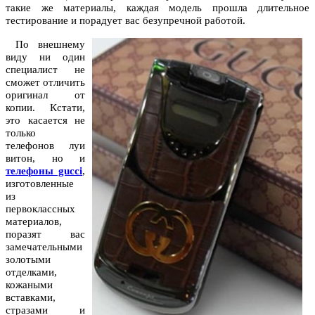
такие же материалы, каждая модель прошла длительное
тестирование и порадует вас безупречной работой.
По внешнему
виду ни один
специалист не
сможет отличить
оригинал от
копии. Кстати,
это касается не
только
телефонов луи
витон, но и
телефоны gucci
,
изготовленные
из
первоклассных
материалов,
поразят вас
замечательными
золотыми
отделками,
кожаными
вставками,
стразами и