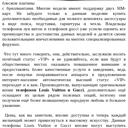
блеском платины
с бриллиантами. Многие модели имеют поддержку двух SIM-
карт. Не забудьте только к данным моделям купить
дополнительно необходимые для полного комплекта аксессуары
в виде пояса, подставки, гарнитуры и чехла. Владельцы
телефонов луи витон и телефонов gucci уже успели оценить все
преимущества и достоинства данных моделей и делятся своим
положительными впечатлениями на многих специализированных
форумах.
Что тут много говорить, они, действительно, заслужили носить
почётный статус «VIP» и не удивляйтесь, если вам будут в
общественных местах оказывать повышенное внимание и
предоставлять более качественные услуги в заведениях, ведь
после покупки понравившегося аппарата в предложенном
интернет-магазине автоматически высокий статус «VIP»
переходит и к вам. Производители, выпускающие оригинальные
копии
телефонов Louis Vuitton и Gucci
, дополнительно ещё
оснащают их целым рядом полезных опций, поэтому они
получили ещё более возвышенную народную любовь и большое
уважение.
Цены, как вы заметили, вполне доступны и теперь каждый
желающий может прикоснуться к высокому искусству. Данные
телефоны Louis Vuitton и Gucci вполне могут выступить