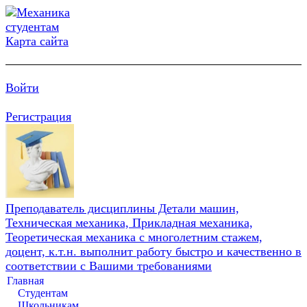
Карта сайта
Войти
Регистрация
Преподаватель дисциплины Детали машин,
Техническая механика, Прикладная механика,
Теоретическая механика с многолетним стажем,
доцент, к.т.н. выполнит работу быстро и качественно в
соответствии с Вашими требованиями
Главная
Студентам
Школьникам