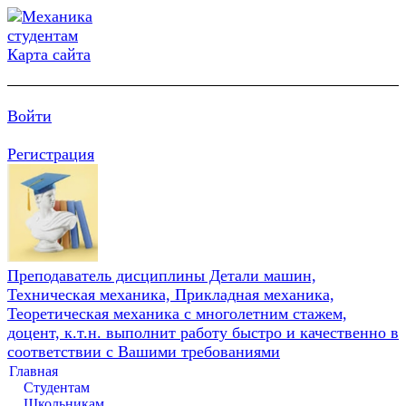
Карта сайта
Войти
Регистрация
Преподаватель дисциплины Детали машин,
Техническая механика, Прикладная механика,
Теоретическая механика с многолетним стажем,
доцент, к.т.н. выполнит работу быстро и качественно в
соответствии с Вашими требованиями
Главная
Студентам
Школьникам