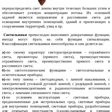
перераспределять свет лампы внутри телесных больших углов и
обеспечивает угловую концентрацию потока. Их основной
задачей является направление и рассеивание света для
освещения внутренних помещений, зданий и прилегающих к
сооружениям территорий, улиц и пр.
Светильники
превосходно выполняют декоративные функции,
иногда могут брать на себя функции сигнализации.
Классификация светильников многообразна и они делятся на:
а)
-по своему характеру светораспределения - отражённого
света, прожекторы (прямого света), преимущественно
отражённого света, преимущественно прямого света и
рассеянного света;
б)
-по светотехническим функциям - светосигнальные и
осветительные приборы;
в)
-по типу лампы – светодиодные, с лампой накаливания, с
электрической угольной дуговой лампой, с разрядной лампой, с
электролюминисцентными и радиоизотопными источниками
света, с лампами смешанного типа света;
г)
-по условиям эксплуатации - световые приборы,
предназначенные для экстремальных сред, световые приборы
для внутренних помещений, световые приборы, разработанные
для открытых пространств (садово-парковые и уличные