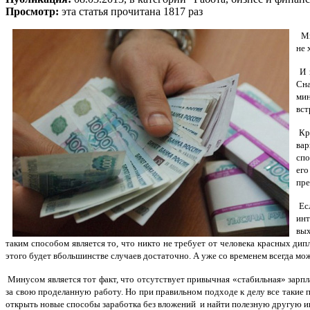
Просмотр:
эта статья прочитана 1817 раз
Мн
не 
И н
Сна
мин
вст
Кра
вар
спо
его
пре
Есл
инт
вых
таким способом является то, что никто не требует от человека красных ди
этого будет вбольшинстве случаев достаточно. А уже со временем всегда м
Минусом является тот факт, что отсутствует привычная «стабильная» зарпл
за свою проделанную работу. Но при правильном подходе к делу все такие 
открыть новые способы заработка без вложений и найти полезную другую ин