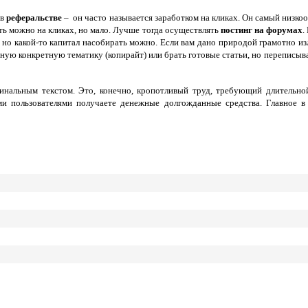
 в
реферальстве
– он часто называется заработком на кликах. Он самый низкоо
ть можно на кликах, но мало. Лучше тогда осуществлять
постинг на форумах
.
но какой-то капитал насобирать можно. Если вам дано природой грамотно изла
данную конкретную тематику (копирайт) или брать готовые статьи, но перепис
инальным текстом. Это, конечно, кропотливый труд, требующий длительн
ми пользователями получаете денежные долгожданные средства. Главное 