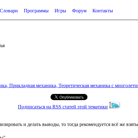
Словари
Программы
Игры
Форум
Контакты
ья
а, Прикладная механика, Теоретическая механика с многолетним
Подписаться на RSS статей этой тематики
зировать и делать выводы, то тогда рекомендуется всё же взятьс
сы"