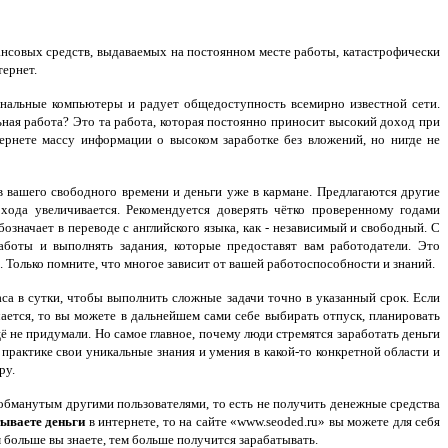
нансовых средств, выдаваемых на постоянном месте работы, катастрофически
тернет.
ональные компьютеры и радует общедоступность всемирно известной сети.
ьная работа? Это та работа, которая постоянно приносит высокий доход при
рнете массу информации о высоком заработке без вложений, но нигде не
 вашего свободного времени и деньги уже в кармане. Предлагаются другие
хода увеличивается. Рекомендуется доверять чётко проверенному годами
бозначает в переводе с английского языка, как - независимый и свободный. С
боты и выполнять задания, которые предоставят вам работодатели. Это
 Только помните, что многое зависит от вашей работоспособности и знаний.
аса в сутки, чтобы выполнить сложные задачи точно в указанный срок. Если
чается, то вы можете в дальнейшем сами себе выбирать отпуск, планировать
щё не придумали. Но самое главное, почему люди стремятся заработать деньги
практике свои уникальные знания и умения в какой-то конкретной области и
ру.
 обманутым другими пользователями, то есть не получить денежные средства
ываете деньги
в интернете, то на сайте «www.seoded.ru» вы можете для себя
больше вы знаете, тем больше получится зарабатывать.