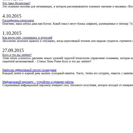
Что такое Вознесение?
Это основное пособие для начинающих, в котором рассматриваются основное значение и механика «Воз
4.10.2015
Расшифровка кириллицы
Поистине, наша азбука дана нам Богом. Какой смысл несут буквы алфавита, размещенные в таблицу 7х
1.10.2015
Как вести себя, сталкиваясь в агрессией
Абсолютно железное правило в ситуациях, когда агрессивный человек или падшая сущность стремится ва
27.09.2015
Кого и что вы любите?
Этим летом усилилось давление новых уровней скрытой технологии управления сознанием, которая н
секретной космонавтикой. - Статья Лизы Ренее Кого и что вы любите?
Наиболее эффективный способ охлаждения
Каждый любит в жаркий день выпить холодный напиток. Часто, чтобы его остудить, емкость с напитко
Инфракрасный пирометр – устройство и принцип работы
Современный инфракрасный пирометр измеряет силу теплового излучения, которое исходит от измеряем