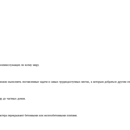
 военнослужащих по всему миру.
можно выполнять поставленные задачи в самых труднодоступных местах, к которым добраться другим с
ир до частных домов.
мастера перекрывают бетонными или железобетонными плитами.