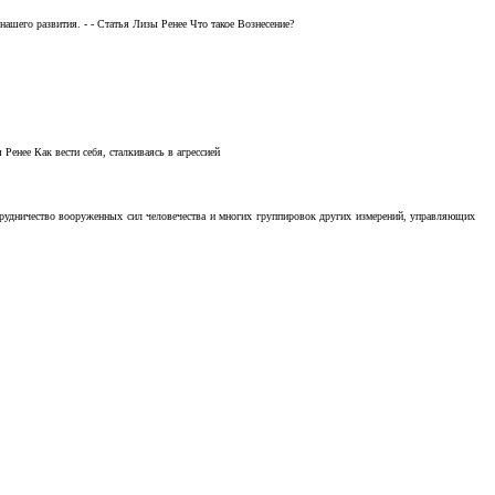
ашего развития. - - Статья Лизы Ренее Что такое Вознесение?
Ренее Как вести себя, сталкиваясь в агрессией
отрудничество вооруженных сил человечества и многих группировок других измерений, управляющих