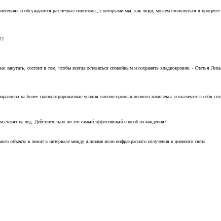
несения» и обсуждаются различные симптомы, с которыми мы, как люди, можем столкнуться в процессе н
7?
с запугать, состоит в том, чтобы всегда оставаться спокойным и сохранять хладнокровие. - Статья Лизы 
аправлена на более сконцентрированные усилия военно-промышленного комплекса и включает в себя с
м ставят на лед. Действительно ли это самый эффективный способ охлаждения?
ого объекта и лежит в интервале между длинами волн инфракрасного излучения и дневного света.