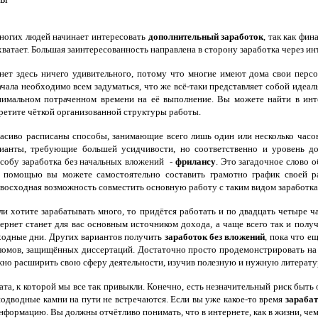
огих людей начинает интересовать
дополнительный заработок
, так как фи
хватает. Большая заинтересованность направлена в сторону заработка через ин
ет здесь ничего удивительного, потому что многие имеют дома свои перс
чала необходимо всем задуматься, что же всё-таки представляет собой идеал
имальном потраченном времени на её выполнение. Вы можете найти в инте
ретите чёткой организованной структуры работы.
сиво расписаны способы, занимающие всего лишь один или несколько часов
ианты, требующие большей усидчивости, но соответственно и уровень до
собу заработка без начальных вложений -
фрилансу
. Это загадочное слово о
 помощью вы можете самостоятельно составить грамотно график своей ра
восходная возможность совместить основную работу с таким видом заработка.
и хотите зарабатывать много, то придётся работать и по двадцать четыре ч
ернет станет для вас основным источником дохода, а чаще всего так и полу
одные дни. Других вариантов получить
заработок без вложений
, пока что е
пломов, защищённых диссертаций. Достаточно просто продемонстрировать на 
ожно расширить свою сферу деятельности, изучив полезную и нужную литерату
ата, к которой мы все так привыкли. Конечно, есть незначительный риск быть
подводные камни на пути не встречаются. Если вы уже какое-то время
зарабат
формацию. Вы должны отчётливо понимать, что в интернете, как в жизни, чем 