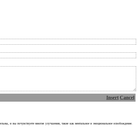
Insert
Cancel
тельны, и вы почувствуете многие улучшения, такие как ментальное и эмоциональное освобождение.