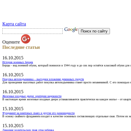
Карта сайта
Оцените
Последние статьи
16.10.2015
История военных берцев
Берцы - вид военной обуви, который появился в 1944 году и до сих пор остаётся классикой обуви для
16.10.2015
Покупка автоподъемника – выгодное вложение денежных средств
Для проведения высотных работ покупка автоподъемника станет просто незаменимой. С его помощью 
16.10.2015
Железные входные двери: критерии надежности
В настоящее время железные входные двери устанавливаются практически на каждое жилье – от кварт
15.10.2015
Фундамент на винтовых сваях и другие его разновидности
В основу свайного фундамента входят в качестве основных составляющих отдельные сваи. Потом их 
15.10.2015
Лишение родительских прав отца ребенка