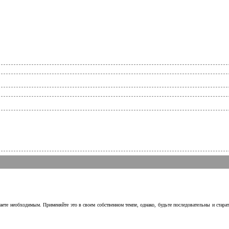
аете необходимым. Применяйте это в своем собственном темпе, однако, будьте последовательны и стара