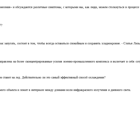
несения» и обсуждаются различные симптомы, с которыми мы, как люди, можем столкнуться в процессе н
7?
с запугать, состоит в том, чтобы всегда оставаться спокойным и сохранять хладнокровие. - Статья Лизы 
аправлена на более сконцентрированные усилия военно-промышленного комплекса и включает в себя с
м ставят на лед. Действительно ли это самый эффективный способ охлаждения?
ого объекта и лежит в интервале между длинами волн инфракрасного излучения и дневного света.