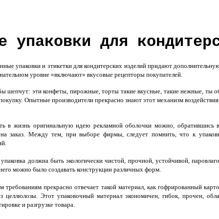
е упаковки для кондитер
ные упаковки и этикетки для кондитерских изделий придают дополнительную 
знательном уровне «включают» вкусовые рецепторы покупателей.
бы шепчут: эти конфеты, пирожные, торты такие вкусные, такие нежные, ты 
покупку. Опытные производители прекрасно знают этот механизм воздействия
ь в жизнь оригинальную идею рекламной оболочки можно, обратившись в 
 на заказ. Между тем, при выборе фирмы, следует помнить, что к упако
ий.
упаковка должна быть экологически чистой, прочной, устойчивой, паровлаг
него можно было создавать конструкции различных форм.
м требованиям прекрасно отвечает такой материал, как гофрированный карто
из целлюлозы. Этот упаковочный материал экономичен, гибок, прочен, об
ировке и разгрузке товара.