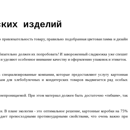
ских изделий
привлекательность товару, правильно подобранная цветовая гамма и дизайн
обязательно должен их попробовать! И завороженный сладкоежка уже спешит
 и уделяют особенное внимание качеству и оформлению упаковок и этикеток.
специализированные компании, которые предоставляют услугу картонная
вкам для хлебобулочных и кондитерских товаров выдвигается ряд особых
онепроницаемой. При этом материал должен быть достаточно «гибким», так
н. В плане экологии - это оптимальное решение, картонные коробки на 75%
ладает превосходными противоударными свойствами, что очень важно при