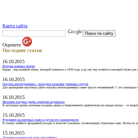
Карта сайта
Оцените
Последние статьи
16.10.2015
История военных берцев
Берцы - вид военной обуви, который появился в 1944 году и до сих пор остаётся классикой обуви для
16.10.2015
Покупка автоподъемника – выгодное вложение денежных средств
Для проведения высотных работ покупка автоподъемника станет просто незаменимой. С его помощью 
16.10.2015
Железные входные двери: критерии надежности
В настоящее время железные входные двери устанавливаются практически на каждое жилье – от кварт
15.10.2015
Фундамент на винтовых сваях и другие его разновидности
В основу свайного фундамента входят в качестве основных составляющих отдельные сваи. Потом их 
15.10.2015
Лишение родительских прав отца ребенка