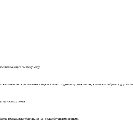
 военнослужащих по всему миру.
можно выполнять поставленные задачи в самых труднодоступных местах, к которым добраться другим с
ир до частных домов.
мастера перекрывают бетонными или железобетонными плитами.