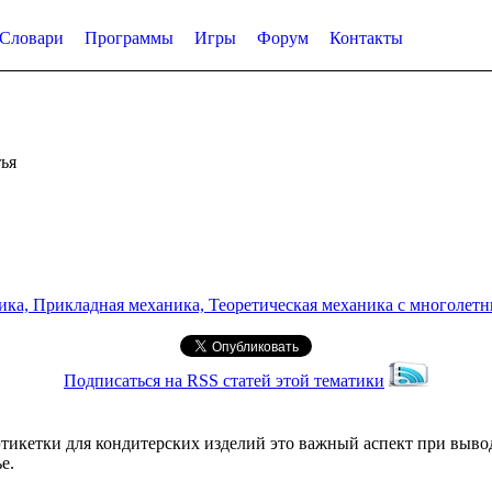
Словари
Программы
Игры
Форум
Контакты
ья
а, Прикладная механика, Теоретическая механика с многолетним
Подписаться на RSS статей этой тематики
икетки для кондитерских изделий это важный аспект при вывод
е.