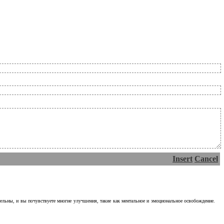
Insert
Cancel
тельны, и вы почувствуете многие улучшения, такие как ментальное и эмоциональное освобождение.