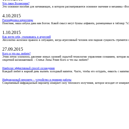
Что такое Вознесение?
Это основное пособие для начинающих, в котором рассматриваются основное значение и механика «Воз
4.10.2015
Расшифровка кириллицы
Поистине, наша азбука дана нам Богом. Какой смысл несут буквы алфавита, размещенные в таблицу 7х
1.10.2015
Как вести себя, сталкиваясь в агрессией
Абсолютно железное правило в ситуациях, когда агрессивный человек или падшая сущность стремится ва
27.09.2015
Кого и что вы любите?
Этим летом усилилось давление новых уровней скрытой технологии управления сознанием, которая н
секретной космонавтикой. - Статья Лизы Ренее Кого и что вы любите?
Наиболее эффективный способ охлаждения
Каждый любит в жаркий день выпить холодный напиток. Часто, чтобы его остудить, емкость с напитко
Инфракрасный пирометр – устройство и принцип работы
Современный инфракрасный пирометр измеряет силу теплового излучения, которое исходит от измеряем