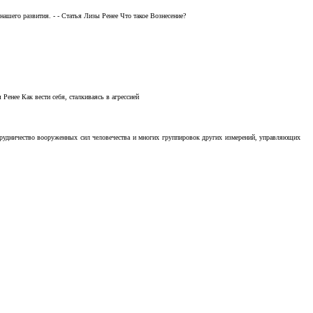
ашего развития. - - Статья Лизы Ренее Что такое Вознесение?
Ренее Как вести себя, сталкиваясь в агрессией
отрудничество вооруженных сил человечества и многих группировок других измерений, управляющих