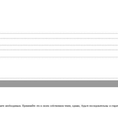
аете необходимым. Применяйте это в своем собственном темпе, однако, будьте последовательны и стара