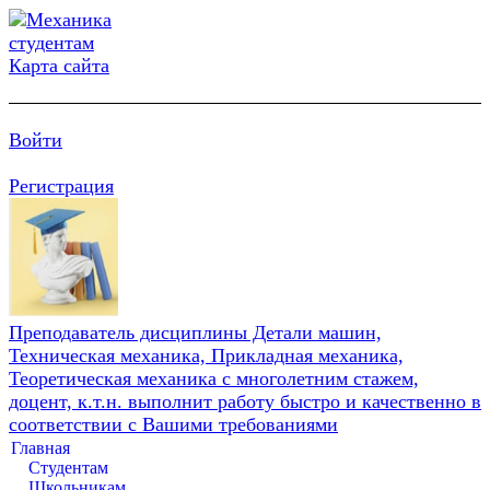
Карта сайта
Войти
Регистрация
Преподаватель дисциплины Детали машин,
Техническая механика, Прикладная механика,
Теоретическая механика с многолетним стажем,
доцент, к.т.н. выполнит работу быстро и качественно в
соответствии с Вашими требованиями
Главная
Студентам
Школьникам