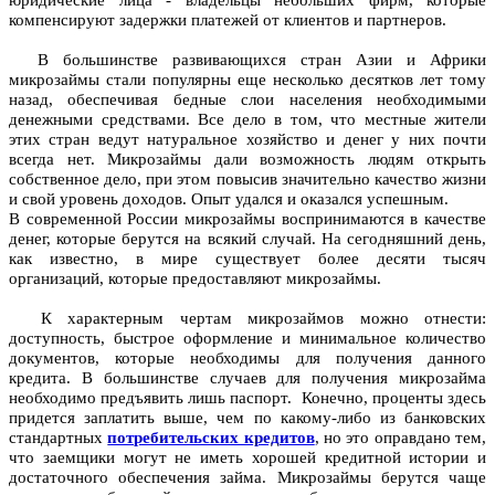
юридические лица - владельцы небольших фирм, которые
компенсируют задержки платежей от клиентов и партнеров.
В большинстве развивающихся стран Азии и Африки
микрозаймы стали популярны еще несколько десятков лет тому
назад, обеспечивая бедные слои населения необходимыми
денежными средствами. Все дело в том, что местные жители
этих стран ведут натуральное хозяйство и денег у них почти
всегда нет. Микрозаймы дали возможность людям открыть
собственное дело, при этом повысив значительно качество жизни
и свой уровень доходов. Опыт удался и оказался успешным.
В современной России микрозаймы воспринимаются в качестве
денег, которые берутся на всякий случай. На сегодняшний день,
как известно, в мире существует более десяти тысяч
организаций, которые предоставляют микрозаймы.
К характерным чертам микрозаймов можно отнести:
доступность, быстрое оформление и минимальное количество
документов, которые необходимы для получения данного
кредита. В большинстве случаев для получения микрозайма
необходимо предъявить лишь паспорт. Конечно, проценты здесь
придется заплатить выше, чем по какому-либо из банковских
стандартных
потребительских кредитов
, но это оправдано тем,
что заемщики могут не иметь хорошей кредитной истории и
достаточного обеспечения займа. Микрозаймы берутся чаще