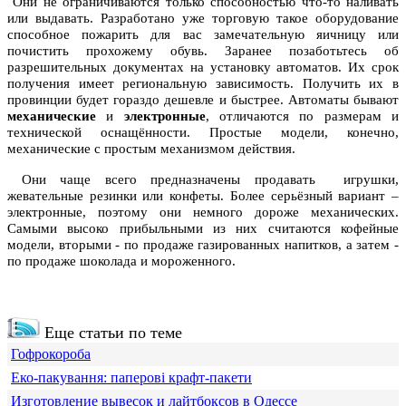
Они не ограничиваются только способностью что-то наливать
или выдавать. Разработано уже торговую такое оборудование
способное пожарить для вас замечательную яичницу или
почистить прохожему обувь. Заранее позаботьтесь об
разрешительных документах на установку автоматов. Их срок
получения имеет региональную зависимость. Получить их в
провинции будет гораздо дешевле и быстрее. Автоматы бывают
механические
и
электронные
, отличаются по размерам и
технической оснащённости. Простые модели, конечно,
механические с простым механизмом действия.
Они чаще всего предназначены продавать игрушки,
жевательные резинки или конфеты. Более серьёзный вариант –
электронные, поэтому они немного дороже механических.
Самыми высоко прибыльными из них считаются кофейные
модели, вторыми - по продаже газированных напитков, а затем -
по продаже шоколада и мороженного.
Еще статьи по теме
Гофрокороба
Еко-пакування: паперові крафт-пакети
Изготовление вывесок и лайтбоксов в Одессе