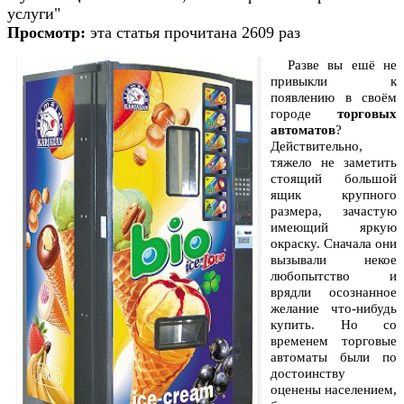
услуги"
Просмотр:
эта статья прочитана 2609 раз
Разве вы ешё не
привыкли к
появлению в своём
городе
торговых
автоматов
?
Действительно,
тяжело не заметить
стоящий большой
ящик крупного
размера, зачастую
имеющий яркую
окраску. Сначала они
вызывали некое
любопытство и
врядли осознанное
желание что-нибудь
купить. Но со
временем торговые
автоматы были по
достоинству
оценены населением,