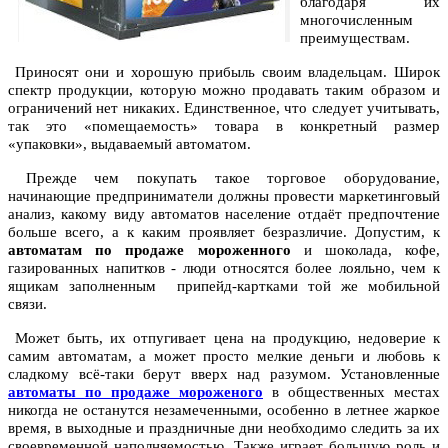
благодаря их
многочисленным
преимуществам.
Приносят они и хорошую прибыль своим владельцам. Широк
спектр продукции, которую можно продавать таким образом и
ограничений нет никаких. Единственное, что следует учитывать,
так это «помещаемость» товара в конкретный размер
«упаковки», выдаваемый автоматом.
Прежде чем покупать такое торговое оборудование,
начинающие предприниматели должны провести маркетинговый
анализ, какому виду автоматов население отдаёт предпочтение
больше всего, а к каким проявляет безразличие. Допустим, к
автоматам по продаже мороженного
и шоколада, кофе,
газированных напитков - люди относятся более лояльно, чем к
ящикам заполненным припейд-картками той же мобильной
связи.
Может быть, их отпугивает цена на продукцию, недоверие к
самим автоматам, а может просто мелкие деньги и любовь к
сладкому всё-таки берут вверх над разумом. Установленные
автоматы по продаже мороженого
в общественных местах
никогда не останутся незамеченными, особенно в летнее жаркое
время, в выходные и праздничные дни необходимо следить за их
своевременной наполняемостью. Также играет большую роль и