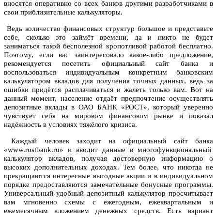
вносятся оперативно со всех банков другими разработчиками в
свои приблизительные калькуляторы.
Ведь количество финансовых структур большое и представьте
себе, сколько это займёт времени, да и никто не будет
заниматься такой бесполезной кропотливой работой бесплатно.
Поэтому, если вас заинтересовало какое-либо предложение,
рекомендуется посетить официальный сайт банка и
воспользоваться индивидуальным конкретным банковским
калькулятором вкладов для получения точных данных, ведь за
ошибки придётся расплачиваться и жалеть только вам. Вот на
данный момент, население отдаёт предпочтение осуществлять
депозитные вклады в ОАО БАНК «РОСТ», который уверенно
чувствует себя на мировом финансовом рынке и показал
надёжность в условиях тяжёлого кризиса.
Каждый человек заходит на официальный сайт банка
«www.rostbank.ru» и вводит данные в многофункциональный
калькулятор вкладов, получая достоверную информацию о
высоких дополнительных доходах. Тем более, что никогда не
прекращаются интересные выгодные акции и в индивидуальном
порядке предоставляются замечательные бонусные программы.
Универсальный удобный депозитный калькулятор просчитывает
вам мгновенно схемы с ежегодным, ежеквартальным и
ежемесячным вложением денежных средств. Есть вариант