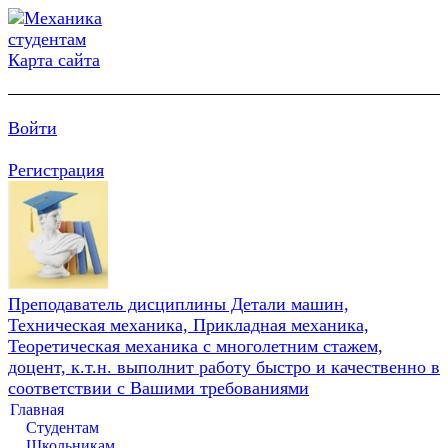
Карта сайта
Войти
Регистрация
Преподаватель дисциплины Детали машин,
Техническая механика, Прикладная механика,
Теоретическая механика с многолетним стажем,
доцент, к.т.н. выполнит работу быстро и качественно в
соответствии с Вашими требованиями
Главная
Студентам
Школьникам