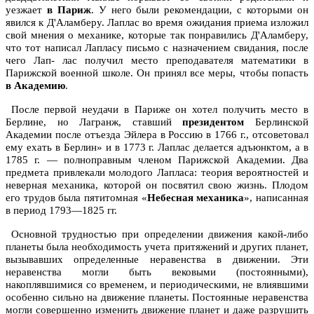
уезжает
в Париж
. У него были рекомендации, с которыми он
явился к Д'Аламберу. Лаплас во время ожидания приема изложил
свой мнения о механике, которые так понравились Д'Аламберу,
что тот написал Лапласу письмо с назначением свидания, после
чего Лап- лас получил место преподавателя математики в
Парижской военной школе. Он принял все меры, чтобы попасть
в Академию
.
После первой неудачи в Париже он хотел получить место в
Берлине, но Лагранж, ставший
президентом
Берлинской
Академии после отъезда Эйлера в Россию в 1766 г., отсоветовал
ему ехать в Берлин» и в 1773 г. Лаплас делается адъюнктом, а в
1785 г. — полноправным членом Парижской Академии. Два
предмета привлекали молодого Лапласа: теория вероятностей и
неверная механика, которой он посвятил свою жизнь. Плодом
его трудов была пятитомная «
Небесная механика
», написанная
в период 1793—1825 гг.
Основной трудностью при определении движения какой-либо
планеты была необходимость учета притяжений и других планет,
вызывавших определенные неравенства в движении. Эти
неравенства могли быть вековыми (постоянными),
накоплявшимися со временем, и периодическими, не влиявшими
особенно сильно на движение планеты. Постоянные неравенства
могли совершенно изменить движение планет и даже разрушить