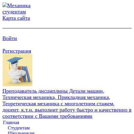
Карта сайта
Войти
Регистрация
Преподаватель дисциплины Детали машин,
Техническая механика, Прикладная механика,
Теоретическая механика с многолетним стажем,
доцент, к.т.н. выполнит работу быстро и качественно в
соответствии с Вашими требованиями
Главная
Студентам
Школьникам