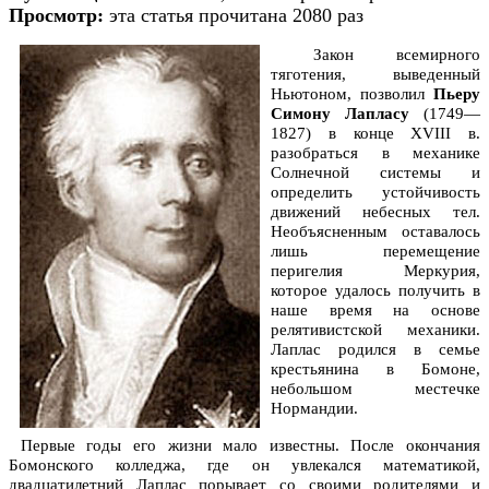
Просмотр:
эта статья прочитана 2080 раз
Закон всемирного
тяготения, выведенный
Ньютоном, позволил
Пьеру
Симону Лапласу
(1749—
1827) в конце XVIII в.
разобраться в механике
Солнечной системы и
определить устойчивость
движений небесных тел.
Необъясненным оставалось
лишь перемещение
перигелия Меркурия,
которое удалось получить в
наше время на основе
релятивистской механики.
Лаплас родился в семье
крестьянина в Бомоне,
небольшом местечке
Нормандии.
Первые годы его жизни мало известны. После окончания
Бомонского колледжа, где он увлекался математикой,
двадцатилетний Лаплас порывает со своими родителями и