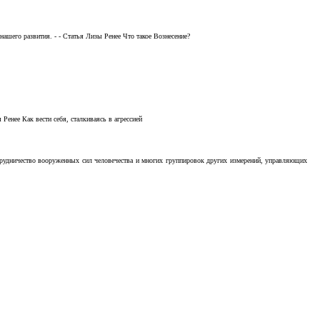
ашего развития. - - Статья Лизы Ренее Что такое Вознесение?
Ренее Как вести себя, сталкиваясь в агрессией
отрудничество вооруженных сил человечества и многих группировок других измерений, управляющих