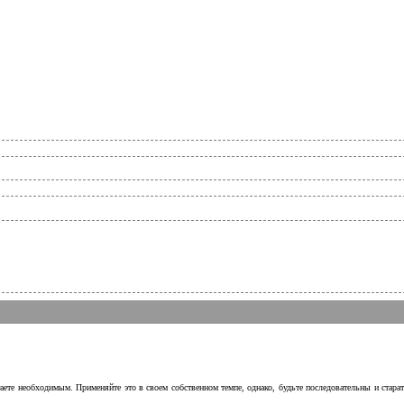
аете необходимым. Применяйте это в своем собственном темпе, однако, будьте последовательны и стара