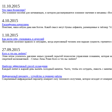
11.10.2015
Что такое Вознесение?
Это основное пособие для начинающих, в котором рассматриваются основное значение и механика «Воз
4.10.2015
Расшифровка кириллицы
Поистине, наша азбука дана нам Богом. Какой смысл несут буквы алфавита, размещенные в таблицу 7х
1.10.2015
Как вести себя, сталкиваясь в агрессией
Абсолютно железное правило в ситуациях, когда агрессивный человек или падшая сущность стремится ва
27.09.2015
Кого и что вы любите?
Этим летом усилилось давление новых уровней скрытой технологии управления сознанием, которая н
секретной космонавтикой. - Статья Лизы Ренее Кого и что вы любите?
Наиболее эффективный способ охлаждения
Каждый любит в жаркий день выпить холодный напиток. Часто, чтобы его остудить, емкость с напитко
Инфракрасный пирометр – устройство и принцип работы
Современный инфракрасный пирометр измеряет силу теплового излучения, которое исходит от измеряем