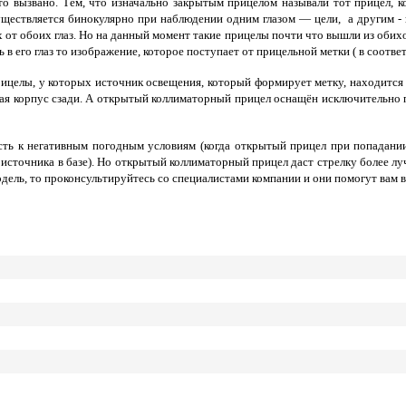
то вызвано. Тем, что изначально закрытым прицелом называли тот прицел, ко
существляется бинокулярно при наблюдении одним глазом — цели, а другим -
от обоих глаз. Но на данный момент такие прицелы почти что вышли из обих
 в его глаз то изображение, которое поступает от прицельной метки ( в соотв
елы, у которых источник освещения, который формирует метку, находится у
ая корпус сзади. А открытый коллиматорный прицел оснащён исключительно пе
ть к негативным погодным условиям (когда открытый прицел при попадани
 источника в базе). Но открытый коллиматорный прицел даст стрелку более л
одель, то проконсультируйтесь со специалистами компании и они помогут вам