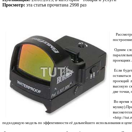
Просмотр:
эта статья прочитана 2998 раз
Рассмотри
построение
Одним слов
параллельн
проекциях 
Если будет
оставаться
проекций л
высокую ск
две точки,
Во время э
мушку).Пр
высокотех
«http://tu
подходящую модель по эффективности её дальнейшего использования и цене