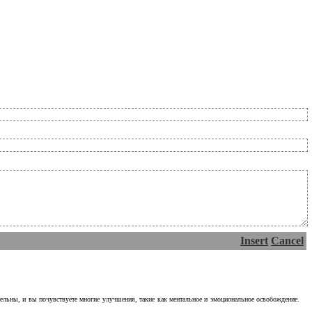
Insert
Cancel
тельны, и вы почувствуете многие улучшения, такие как ментальное и эмоциональное освобождение.