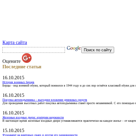
Карта сайта
Оцените
Последние статьи
16.10.2015
История военных берцев
Берцы - вид военной обуви, который появился в 1944 году и до сих пор остаётся классикой обуви для
16.10.2015
Покупка автоподъемника – выгодное вложение денежных средств
Для проведения высотных работ покупка автоподъемника станет просто незаменимой. С его помощью 
16.10.2015
Железные входные двери: критерии надежности
В настоящее время железные входные двери устанавливаются практически на каждое жилье – от кварт
15.10.2015
Фундамент на винтовых сваях и другие его разновидности