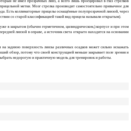
торый не имел прозрачных линз, а всего лишь проецировал в глаз стрелков
 прицельной метки. Мозг стрелка производит самостоятельно привычное для
ода. Есть коллиматорные прицелы оснащённые полупрозрачной линзой, через
етствии со старой классификацией такой вид прицела называли открытым).
же в закрытом (обычно герметичном, цилиндрическом,) корпусе и при этом
редней линзой в оправе, а источник света открыто находится на основании
и на заднюю поверхность линзы различных осадков может сильно искажать
учший обзор, потому что своей конструкцией меньше закрывает поле зрения и
 выбрать недорогую и практичную модель для тренировок и работы.