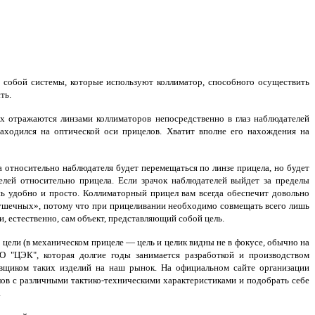
собой системы, которые используют коллиматор, способного осуществить
ть.
х отражаются линзами коллиматоров непосредственно в глаз наблюдателей
находился на оптической оси прицелов. Хватит вполне его нахождения на
а относительно наблюдателя будет перемещаться по линзе прицела, но будет
елей относительно прицела. Если зрачок наблюдателей выйдет за пределы
ень удобно и просто. Коллиматорный прицел вам всегда обеспечит довольно
«мушечных», потому что при прицеливании необходимо совмещать всего лишь
и, естественно, сам объект, представляющий собой цель.
 цели (в механическом прицеле — цель и целик видны не в фокусе, обычно на
 "ЦЭК", которая долгие годы занимается разработкой и производством
вщиком таких изделий на наш рынок. На официальном сайте организации
лов с различными тактико-техническими характеристиками и подобрать себе
.