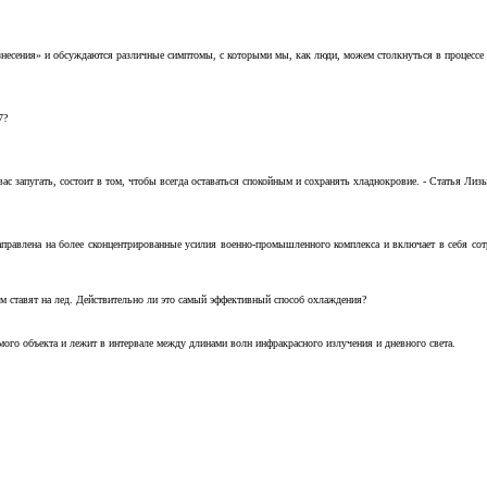
несения» и обсуждаются различные симптомы, с которыми мы, как люди, можем столкнуться в процессе н
7?
с запугать, состоит в том, чтобы всегда оставаться спокойным и сохранять хладнокровие. - Статья Лизы 
аправлена на более сконцентрированные усилия военно-промышленного комплекса и включает в себя с
м ставят на лед. Действительно ли это самый эффективный способ охлаждения?
ого объекта и лежит в интервале между длинами волн инфракрасного излучения и дневного света.