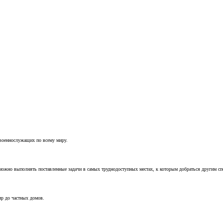
 военнослужащих по всему миру.
можно выполнять поставленные задачи в самых труднодоступных местах, к которым добраться другим с
ир до частных домов.