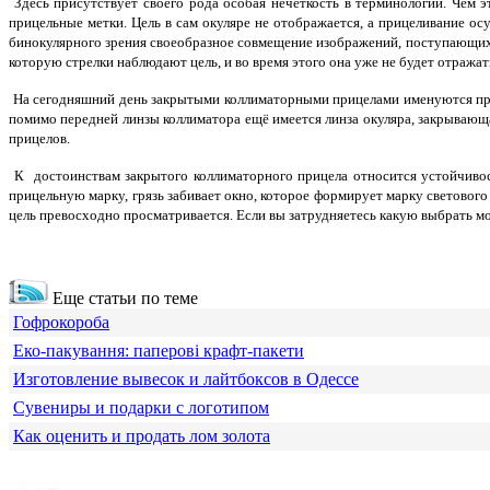
Здесь присутствует своего рода особая нечёткость в терминологии. Чем э
прицельные метки. Цель в сам окуляре не отображается, а прицеливание о
бинокулярного зрения своеобразное совмещение изображений, поступающих 
которую стрелки наблюдают цель, и во время этого она уже не будет отражать
На сегодняшний день закрытыми коллиматорными прицелами именуются приц
помимо передней линзы коллиматора ещё имеется линза окуляра, закрывающ
прицелов.
К достоинствам закрытого коллиматорного прицела относится устойчивос
прицельную марку, грязь забивает окно, которое формирует марку светового
цель превосходно просматривается. Если вы затрудняетесь какую выбрать м
Еще статьи по теме
Гофрокороба
Еко-пакування: паперові крафт-пакети
Изготовление вывесок и лайтбоксов в Одессе
Сувениры и подарки с логотипом
Как оценить и продать лом золота