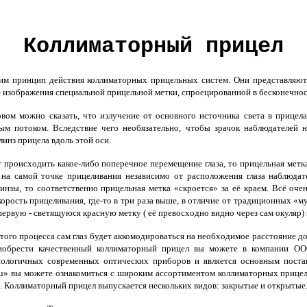
Коллиматорный прицел
м принцип действия коллиматорных прицельных систем. Они представляют 
 изображения специальной прицельной метки, спроецированной в бесконечнос
ом можно сказать, что излучение от основного источника света в прицела
ым потоком. Вследствие чего необязательно, чтобы зрачок наблюдателей 
линз прицела вдоль этой оси.
 происходить какое-либо поперечное перемещение глаза, то прицельная метк
 на самой точке прицеливания независимо от расположения глаза наблюдат
инзы, то соответственно прицельная метка «скроется» за её краем. Всё оч
орость прицеливания, где-то в три раза выше, в отличие от традиционных 
 первую - светящуюся красную метку ( её превосходно видно через сам окуляр) 
того процесса сам глаз будет аккомодироваться на необходимое расстояние до
иобрести качественный коллиматорный прицел вы можете в компании ООО
нологичных современных оптических приборов и является основным поста
t.ru» вы можете ознакомиться с широким ассортиментом коллиматорных прице
. Коллиматорный прицел выпускается нескольких видов: закрытые и открытые