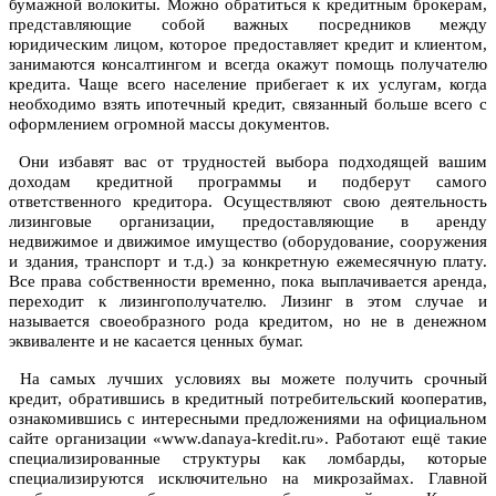
бумажной волокиты. Можно обратиться к кредитным брокерам,
представляющие собой важных посредников между
юридическим лицом, которое предоставляет кредит и клиентом,
занимаются консалтингом и всегда окажут помощь получателю
кредита. Чаще всего население прибегает к их услугам, когда
необходимо взять ипотечный кредит, связанный больше всего с
оформлением огромной массы документов.
Они избавят вас от трудностей выбора подходящей вашим
доходам кредитной программы и подберут самого
ответственного кредитора. Осуществляют свою деятельность
лизинговые организации, предоставляющие в аренду
недвижимое и движимое имущество (оборудование, сооружения
и здания, транспорт и т.д.) за конкретную ежемесячную плату.
Все права собственности временно, пока выплачивается аренда,
переходит к лизингополучателю. Лизинг в этом случае и
называется своеобразного рода кредитом, но не в денежном
эквиваленте и не касается ценных бумаг.
На самых лучших условиях вы можете получить срочный
кредит, обратившись в кредитный потребительский кооператив,
ознакомившись с интересными предложениями на официальном
сайте организации «www.danaya-kredit.ru». Работают ещё такие
специализированные структуры как ломбарды, которые
специализируются исключительно на микрозаймах. Главной