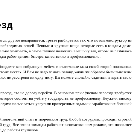
езд
ся, другое поцарапается, третье разбирается так, что потом конструктор из
 необходимых вещей. Ценные и хрупкие вещи, которые есть в каждом доме,
льно упаковать, а самое главное положить в машину так, чтобы не разбилось
иды работ делают быстро, качественно и профессионально.
блюдаете всю собранную мебель и счастливые глаза своей второй половинки,
а своих местах. И Вам не надо ломать голову, каким же образом были вывезены
но, не расстроив ни одну ноту. Вы можете спокойно садиться и играть свою
ереезд
, это не дорогу перейти. В основном при офисном переезде требуется
оторое состоит на учёте у государства не профессионалу. Неужели завхозу
бходимо пользоваться услугами проверенных годами и заработавших большой
ой многолетний опыт и творческим труд. Любой сотрудник проходит строгий
ой труд. Все члены команды работают в согласованном режиме, это позволяет
, до работы грузчиков.