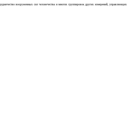
отрудничество вооруженных сил человечества и многих группировок других измерений, управляющих