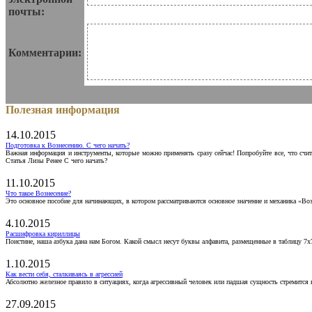
почты:
Комментарии:
Полезная информация
14.10.2015
Подготовка к Вознесению. С чего начать?
Важная информация и инструменты, которые можно применять сразу сейчас! Попробуйте все, что счит
Статья Лизы Ренее С чего начать?
11.10.2015
Что такое Вознесение?
Это основное пособие для начинающих, в котором рассматриваются основное значение и механика «Воз
4.10.2015
Расшифровка кириллицы
Поистине, наша азбука дана нам Богом. Какой смысл несут буквы алфавита, размещенные в таблицу 7х
1.10.2015
Как вести себя, сталкиваясь в агрессией
Абсолютно железное правило в ситуациях, когда агрессивный человек или падшая сущность стремится ва
27.09.2015