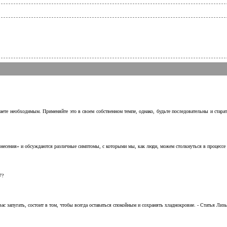
аете необходимым. Применяйте это в своем собственном темпе, однако, будьте последовательны и стара
несения» и обсуждаются различные симптомы, с которыми мы, как люди, можем столкнуться в процессе н
7?
с запугать, состоит в том, чтобы всегда оставаться спокойным и сохранять хладнокровие. - Статья Лизы 