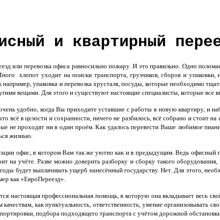
исный и квартирный пере
езд или перевозка офиса равносильно пожару. И это правильно. Одно поломает
Много хлопот уходит на поиски транспорта, грузчиков, сборов и упаковки,
 например, упаковка и перевозка хрусталя, посуды, которые необходимо тщате
ругими вещами. Для этого и существуют настоящие специалисты, которые все в
чень удобно, когда Вы приходите уставшие с работы в новую квартиру, и на
 что всё в целости и сохранности, ничего не разбилось, всё собрано и стоит н
ые не проходят ни в один проём. Как удалось перевести Ваше любимое пиани
ься жизнью.
тации офис, в котором Вам так же уютно как и в предыдущим. Ведь
офисный п
т на учёте. Разве можно доверить разборку и сборку такого оборудования, к
 годы будет выплачивать ущерб нанесённый государству. Нет.
Для этого, нео
мер как «ЕвроПереезд».
тся настоящая профессиональная помощь, в которую она вкладывает весь св
 качествам, как пунктуальность, ответственность, умение организовывать св
нспортировки, подбора подходящего транспорта с учётом дорожной обстановки