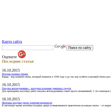
Карта сайта
Оцените
Последние статьи
16.10.2015
История военных берцев
Берцы - вид военной обуви, который появился в 1944 году и до сих пор остаётся классикой обуви для
16.10.2015
Покупка автоподъемника – выгодное вложение денежных средств
Для проведения высотных работ покупка автоподъемника станет просто незаменимой. С его помощью 
16.10.2015
Железные входные двери: критерии надежности
В настоящее время железные входные двери устанавливаются практически на каждое жилье – от кварт