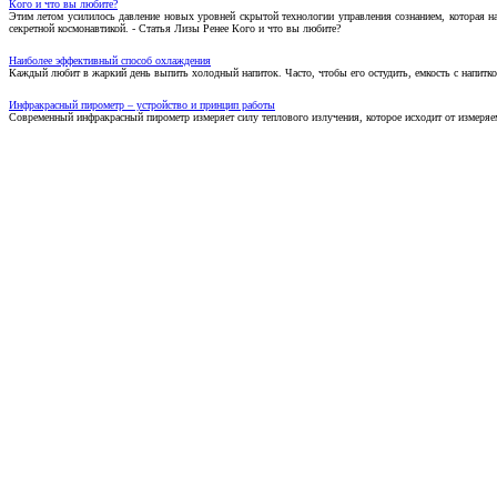
Кого и что вы любите?
Этим летом усилилось давление новых уровней скрытой технологии управления сознанием, которая н
секретной космонавтикой. - Статья Лизы Ренее Кого и что вы любите?
Наиболее эффективный способ охлаждения
Каждый любит в жаркий день выпить холодный напиток. Часто, чтобы его остудить, емкость с напитко
Инфракрасный пирометр – устройство и принцип работы
Современный инфракрасный пирометр измеряет силу теплового излучения, которое исходит от измеряем