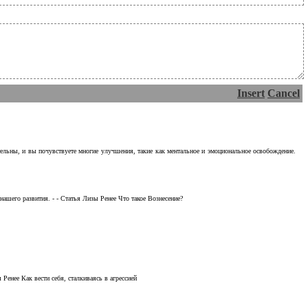
Insert
Cancel
тельны, и вы почувствуете многие улучшения, такие как ментальное и эмоциональное освобождение.
ашего развития. - - Статья Лизы Ренее Что такое Вознесение?
Ренее Как вести себя, сталкиваясь в агрессией