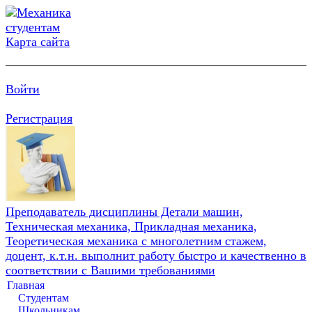
Карта сайта
Войти
Регистрация
Преподаватель дисциплины Детали машин,
Техническая механика, Прикладная механика,
Теоретическая механика с многолетним стажем,
доцент, к.т.н. выполнит работу быстро и качественно в
соответствии с Вашими требованиями
Главная
Студентам
Школьникам