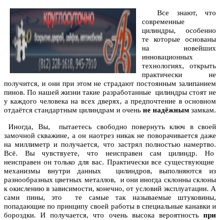
Все знают, что
современные
цилиндры, особенно
те которые основаны
на новейших
инновационных
технологиях, открыть
практически не
получится, и они при этом не страдают постоянным залипанием
пинов. По нашей жизни такие разработанные цилиндры стоят не
у каждого человека на всех дверях, а предпочтение в основном
отдаётся стандартным цилиндрам и очень
не надёжным
замкам.
Иногда, Вы, пытаетесь свободно повернуть ключ в своей
замочной скважине, а он наотрез никак не поворачивается даже
на миллиметр и получается, что застрял полностью намертво.
Всё. Вы чувствуете, что неисправен сам цилиндр. Но
неисправен он только для вас. Практически все существующие
механизмы внутри данных цилиндров, выполняются из
разнообразных цветных металлов, и они иногда склонны склоны
к окислению в зависимости, конечно, от условий эксплуатации. А
сами пины, это те самые так называемые штуковины,
попадающие по принципу своей работы в специальные канавки и
бороздки. И получается, что очень высока вероятность
при