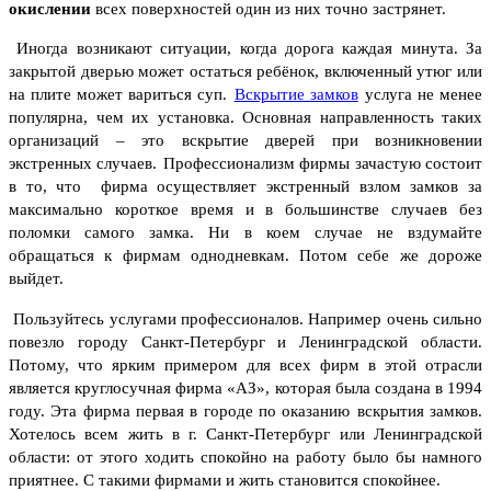
окислении
всех поверхностей один из них точно застрянет.
Иногда возникают ситуации, когда дорога каждая минута. За
закрытой дверью может остаться ребёнок, включенный утюг или
на плите может вариться суп.
Вскрытие замко
в
услуга не менее
популярна, чем их установка. Основная направленность таких
организаций – это вскрытие дверей при возникновении
экстренных случаев.
Профессионализм фирмы зачастую состоит
в то, что фирма осуществляет экстренный взлом замков за
максимально короткое время и в большинстве случаев без
поломки самого замка. Ни в коем случае не вздумайте
обращаться к фирмам однодневкам. Потом себе же дороже
выйдет.
Пользуйтесь услугами профессионалов. Например очень сильно
повезло городу Санкт-Петербург и Ленинградской области.
Потому, что ярким примером для всех фирм в этой отрасли
является круглосучная фирма «АЗ», которая была создана в 1994
году. Эта фирма первая в городе по оказанию
вскрытия замков.
Хотелось всем жить в г. Санкт-Петербург или Ленинградской
области: от этого ходить спокойно на работу было бы намного
приятнее. С такими фирмами и жить становится спокойнее.