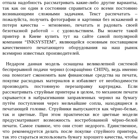
отпала надобность рассматривать какие-либо другие варианты,
так как он один в состоянии справиться со всеми постоянно
возникающими сложными задачами. Текст распечатать –
пожалуйста, получить фотографии и картинки без искажений и
потери качества – мгновенно, печатать и радовать своей
безотказной работой – с удовольствием. Вы можете такой
принтер в Киеве купить тут на сайте самой популярной
компании “INKSYSTEM”, являющейся основным поставщиком
качественного печатающего оборудования на наш рынок
всемирно известных производителей.
Недаром данная модель оснащена великолепной системой
беспрерывной подачи чернил (сокращённо СНПЧ), ведь именно
она помогает сэкономить вам финансовые средства на печати,
покупке расходных материалов и избавляет от необходимости
производить постоянную перезаправку картриджа. Если
рассматривать струйные принтеры в целом, то механизм печати
скрывается в набрызгивании заправленных чернил на бумагу
путём поступления через мельчайшие сопла, находящиеся в
печатающей головке. Струйники выпускаются как чёрно-белые,
так и цветные. При этом практически все цветные модели
предусматривают возможность востребованной чёрно-белой
печати. Самое главное, что они стоят недорого. Единственное,
что рекомендуется делать после покупке струйного принтера,
так это стараться использовать бумагу хорошего качества, чтобы