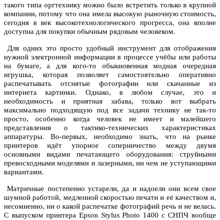
такого типа оргтехнику можно было встретить только в крупной
компании, потому что она имела высокую рыночную стоимость,
сегодня в век высокотехнологического прогресса, она вполне
доступна для покупки обычным рядовым человеком.
Для одних это просто удобный инструмент для отображения
нужной электронной информации в процессе учёбы или работы
на бумаге, а для кого-то обыкновенная модная очередная
игрушка, которая позволяет самостоятельно оперативно
распечатывать отснятые фотографии или скачанные из
интернета картинки. Однако, в любом случае, это и
необходимость и приятная забава, только вот выбрать
максимально подходящую под все задачи технику не так-то
просто, особенно когда человек не имеет и малейшего
представления о тактико-технических характеристиках
аппаратуры. Во-первых, необходимо знать, что на рынке
принтеров идёт упорное соперничество между двумя
основными видами печатающего оборудования: струйными
превосходными моделями и лазерными, ни чем не уступающими
вариантами.
Матричные постепенно устарели, да и надоели они всем свое
шумной работой, медленной скоростью печати и её качеством и,
несомненно, ни о какой распечатке фотографий речь и не велась.
С выпуском принтера Epson Stylus Photo 1400 с СНПЧ вообще