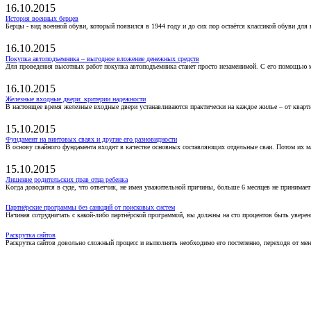
16.10.2015
История военных берцев
Берцы - вид военной обуви, который появился в 1944 году и до сих пор остаётся классикой обуви для
16.10.2015
Покупка автоподъемника – выгодное вложение денежных средств
Для проведения высотных работ покупка автоподъемника станет просто незаменимой. С его помощью 
16.10.2015
Железные входные двери: критерии надежности
В настоящее время железные входные двери устанавливаются практически на каждое жилье – от кварт
15.10.2015
Фундамент на винтовых сваях и другие его разновидности
В основу свайного фундамента входят в качестве основных составляющих отдельные сваи. Потом их 
15.10.2015
Лишение родительских прав отца ребенка
Когда доводится в суде, что ответчик, не имея уважительной причины, больше 6 месяцев не принимае
Партнёрские программы без санкций от поисковых систем
Начиная сотрудничать с какой-либо партнёрской программой, вы должны на сто процентов быть уверены
Раскрутка сайтов
Раскрутка сайтов довольно сложный процесс и выполнять необходимо его постепенно, переходя от ме