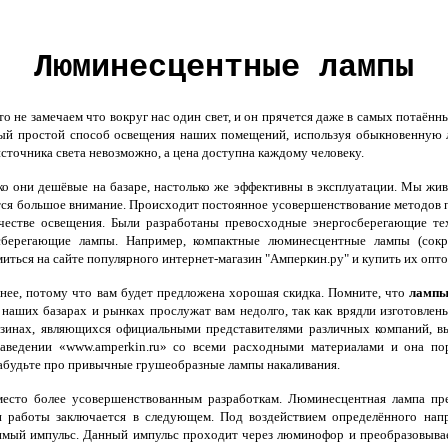
Люминесцентные лампы
не замечаем что вокруг нас один свет, и он прячется даже в самых потаённы
й простой способ освещения наших помещений, используя обыкновенную ла
источника света невозможно, а цена доступна каждому человеку.
ко они дешёвые на базаре, настолько же эффективны в эксплуатации. Мы жив
тся большое внимание. Происходит постоянное усовершенствование методов пр
ачестве освещения. Были разработаны превосходные энергосберегающие т
осберегающие лампы. Например, компактные люминесцентные лампы (со
иться на сайте популярного интернет-магазин "Амперкин.ру" и купить их опто
ее, потому что вам будет предложена хорошая скидка. Помните, что
лампы
 наших базарах и рынках прослужат вам недолго, так как врядли изготовл
газинах, являющихся официальными представителями различных компаний, 
аведении «www.amperkin.ru» со всеми расходными материалами и она пор
абудьте про привычные грушеобразные лампы накаливания.
место более усовершенствованным разработкам. Люминесцентная лампа пр
работы заключается в следующем. Под воздействием определённого напря
мый импульс. Данный импульс проходит через люминофор и преобразовывает