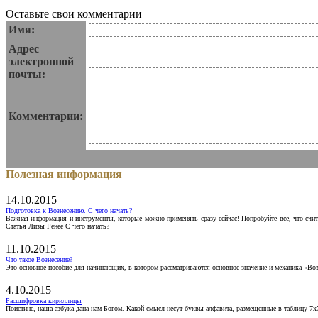
Оставьте свои комментарии
Имя:
Адрес
электронной
почты:
Комментарии:
Полезная информация
14.10.2015
Подготовка к Вознесению. С чего начать?
Важная информация и инструменты, которые можно применять сразу сейчас! Попробуйте все, что счит
Статья Лизы Ренее С чего начать?
11.10.2015
Что такое Вознесение?
Это основное пособие для начинающих, в котором рассматриваются основное значение и механика «Воз
4.10.2015
Расшифровка кириллицы
Поистине, наша азбука дана нам Богом. Какой смысл несут буквы алфавита, размещенные в таблицу 7х