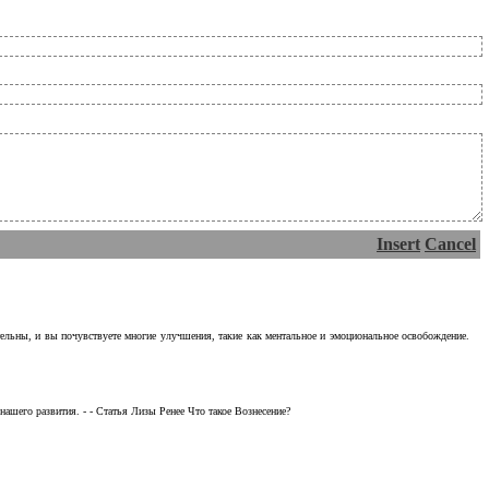
Insert
Cancel
тельны, и вы почувствуете многие улучшения, такие как ментальное и эмоциональное освобождение.
ашего развития. - - Статья Лизы Ренее Что такое Вознесение?