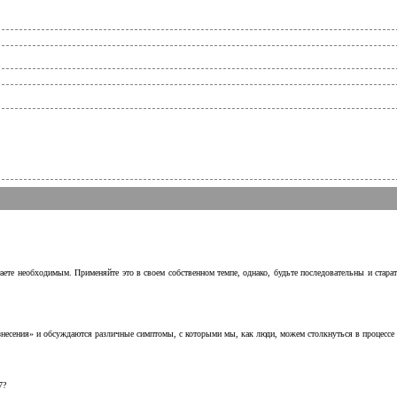
аете необходимым. Применяйте это в своем собственном темпе, однако, будьте последовательны и стара
несения» и обсуждаются различные симптомы, с которыми мы, как люди, можем столкнуться в процессе н
7?