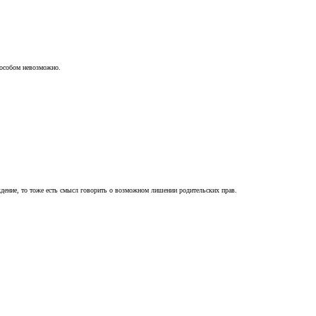
пособом невозможно.
ждение, то тоже есть смысл говорить о возможном лишении родительских прав.