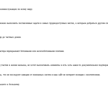
 военнослужащих по всему миру.
можно выполнять поставленные задачи в самых труднодоступных местах, к которым добраться другим с
ир до частных домов.
мастера перекрывают бетонными или железобетонными плитами.
т участия в жизни малыша, не хочет выплачивать алименты и есть хоть какое-то документальное подтвер
, что не последуют санкции от поисковых систем и ваш сайт не потеряет позиции с посетителями.
ньшего к большему.