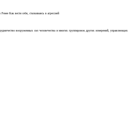
Ренее Как вести себя, сталкиваясь в агрессией
отрудничество вооруженных сил человечества и многих группировок других измерений, управляющих