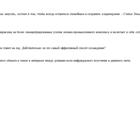
с запугать, состоит в том, чтобы всегда оставаться спокойным и сохранять хладнокровие. - Статья Лизы 
аправлена на более сконцентрированные усилия военно-промышленного комплекса и включает в себя с
м ставят на лед. Действительно ли это самый эффективный способ охлаждения?
ого объекта и лежит в интервале между длинами волн инфракрасного излучения и дневного света.