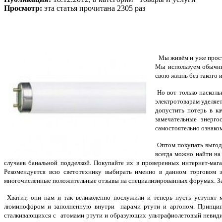
Просмотр:
эта статья прочитана 2305 раз
Мы живём и уже просто 
Мы используем обычны
свою жизнь без такого 
Но вот только насколь
электротоварам уделяе
допустить потерь в к
замечательные энерг
самостоятельно ознаком
Оптом покупать выгодн
всегда можно найти на
случаев банальной подделкой. Покупайте их в проверенных интернет-ма
Рекомендуется всю светотехнику выбирать именно в данном торговом з
многочисленные положительные отзывы на специализированных форумах. З
Хватит, они нам и так великолепно послужили и теперь пусть уступят 
люминофором и заполненную внутри парами ртути и аргоном. Принцип 
сталкивающихся с атомами ртути и образующих ультрафиолетовый невиди