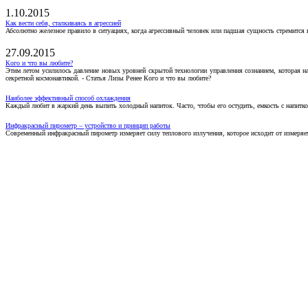
1.10.2015
Как вести себя, сталкиваясь в агрессией
Абсолютно железное правило в ситуациях, когда агрессивный человек или падшая сущность стремится ва
27.09.2015
Кого и что вы любите?
Этим летом усилилось давление новых уровней скрытой технологии управления сознанием, которая н
секретной космонавтикой. - Статья Лизы Ренее Кого и что вы любите?
Наиболее эффективный способ охлаждения
Каждый любит в жаркий день выпить холодный напиток. Часто, чтобы его остудить, емкость с напитко
Инфракрасный пирометр – устройство и принцип работы
Современный инфракрасный пирометр измеряет силу теплового излучения, которое исходит от измеряем