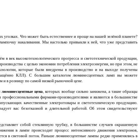
х уголках. Что может быть естественнее и проще на нашей зелёной планете?
мпочку накаливания. Мы настолько привыкли к ней, что уже представить
ём в век высокотехнологического прогресса и светотехнической продукции,
оизводства с целью экономии потребления электроэнергии, но при этом, не
ехнологии, которые были внедрены в производство и на выходе получены
кращённо КЛЛ). С большим каталогом люминесцентных ламп вы можете
м и в розницу по самой низкой рыночной цене.
 люминесцентные цена
, которых вообще сильно занижена, а такие образцы
ены профессиональными фирмами-производителями и являются в большинстве
выпускающих качественные электротовары и светотехническую продукцию.
адует вас безотказной и длительной работой. Об этом свидетельствуют
едставляет собой стеклянную трубку, в большинстве случаев окрашенную
жения в лампе происходит процесс интенсивного движения электронов,
ся в световой поток. Раньше люминесцентные лампы редко применялись в