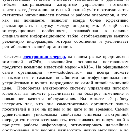
гибком настраиваемом алгоритме управления потоками
клиентов, ведётся дополнительный полный учёт и отслеживается
статистика интенсивности потока и работы операторов, а это,
как вы понимаете, позволит всегда более эффективно
распланировать нагрузку между операторами. А ещё есть
конструкционная особенность, заключённая в наличие
специального информационного табло, отображающую важную
рекламную информацию, которая собственно и увеличивает
рентабельность вашей организации.
Система
электронная очередь
на нашем рынке представлена
компанией «СЭР», являющейся основным поставщиком
продуктов всемирно известной марки «AKIS». На официальном
сайте организации «www.studioer.ru» вы всегда можете
ознакомиться с самыми новейшими многофункциональными
устройствами и купить подходящее по самой низкой рыночной
цене. Приобретая электронную систему управления потоком
клиентов, вы можете рассчитывать на быстрое изменение и
повышение качества обслуживания. Вы можете её работу
настроить так, что она самостоятельно организует запись
посетителей к вам на приём и по дате и по времени. Самым
удивительным уникальным свойством системы электронной
очереди считается возможность, отталкиваясь от полученной в
процессе работы информации, оптимизировать дальнейшее
обслуживание или вообще разработать новую методику, а во