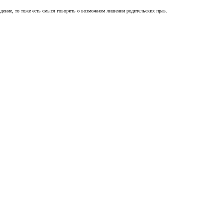
ждение, то тоже есть смысл говорить о возможном лишении родительских прав.