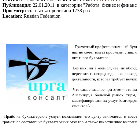
Публикация:
22.01.2011, в категории "Работа, бизнес и финан
Просмотр:
эта статья прочитана 1738 раз
Location:
Russian Federation
Грамотный профессиональный бухга
нас не хочет иметь проблемы с зако
штатного бухгалтера.
Без них, ни в коем случае, не обо
пересчитать непредвиденные расходы
деятельности, которая требует неук
Что самое главное при этом – это в
Анализируя большой рынок фирм, 
квалифицированных услуг. Благодаря
\
клиентов.
Прайс на бухгалтерские услуги показывает, что центр занимается и восс
грамотное составление бухгалтерских отчетов, а также качественное выполне