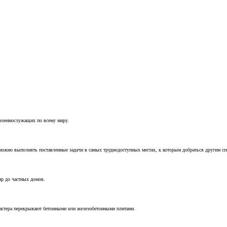
 военнослужащих по всему миру.
можно выполнять поставленные задачи в самых труднодоступных местах, к которым добраться другим с
ир до частных домов.
мастера перекрывают бетонными или железобетонными плитами.