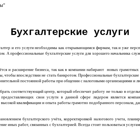
сы"
Бухгалтерские услуги
лтер и его услуги необходимы как открывающимся фирмам, так и уже персп
ном. А профессиональные бухгалтерские услуги для хорошего начальника сл
йдётся и расширение бизнеса, так как в компании набирают новых грамотных
, чтобы впоследствии не стать банкротом. Профессиональные бухгалтерские
лонительной постоянной работы при общении с налоговыми организациями и 
ыбрать соответствующий центр, который обеспечит работу не только в отдельн
предоставляющих свои услуги в данной сфере лидером является компан
 высокой квалификации и опыта работы грамотно подобранного персонала, да
тановлением бухгалтерского учёта, корректировкой налогового учета, план
ние иных работ, связанных с бухгалтерией. Всегда стоит пользоваться услуга