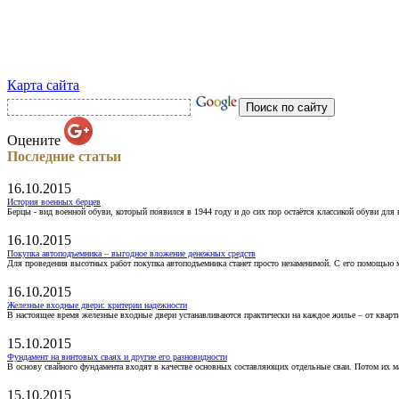
Карта сайта
Оцените
Последние статьи
16.10.2015
История военных берцев
Берцы - вид военной обуви, который появился в 1944 году и до сих пор остаётся классикой обуви для
16.10.2015
Покупка автоподъемника – выгодное вложение денежных средств
Для проведения высотных работ покупка автоподъемника станет просто незаменимой. С его помощью 
16.10.2015
Железные входные двери: критерии надежности
В настоящее время железные входные двери устанавливаются практически на каждое жилье – от кварт
15.10.2015
Фундамент на винтовых сваях и другие его разновидности
В основу свайного фундамента входят в качестве основных составляющих отдельные сваи. Потом их 
15.10.2015