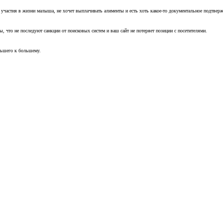
т участия в жизни малыша, не хочет выплачивать алименты и есть хоть какое-то документальное подтвер
, что не последуют санкции от поисковых систем и ваш сайт не потеряет позиции с посетителями.
ньшего к большему.