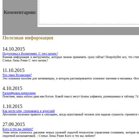
Комментарии:
Полезная информация
14.10.2015
Подготовка к Вознесению. С чего начать?
Важная информация и инструменты, которые можно применять сразу сейчас! Попробуйте все, что счит
Статья Лизы Ренее С чего начать?
11.10.2015
Что такое Вознесение?
Это основное пособие для начинающих, в котором рассматриваются основное значение и механика «Воз
4.10.2015
Расшифровка кириллицы
Поистине, наша азбука дана нам Богом. Какой смысл несут буквы алфавита, размещенные в таблицу 7х
1.10.2015
Как вести себя, сталкиваясь в агрессией
Абсолютно железное правило в ситуациях, когда агрессивный человек или падшая сущность стремится ва
27.09.2015
Кого и что вы любите?
Этим летом усилилось давление новых уровней скрытой технологии управления сознанием, которая н
секретной космонавтикой. - Статья Лизы Ренее Кого и что вы любите?