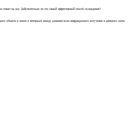
м ставят на лед. Действительно ли это самый эффективный способ охлаждения?
ого объекта и лежит в интервале между длинами волн инфракрасного излучения и дневного света.