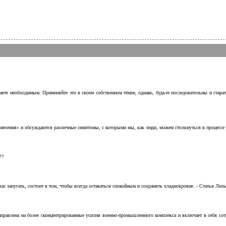
аете необходимым. Применяйте это в своем собственном темпе, однако, будьте последовательны и стара
несения» и обсуждаются различные симптомы, с которыми мы, как люди, можем столкнуться в процессе н
7?
с запугать, состоит в том, чтобы всегда оставаться спокойным и сохранять хладнокровие. - Статья Лизы 
аправлена на более сконцентрированные усилия военно-промышленного комплекса и включает в себя с