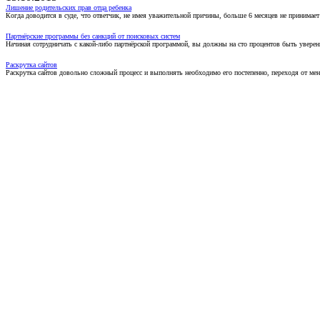
Лишение родительских прав отца ребенка
Когда доводится в суде, что ответчик, не имея уважительной причины, больше 6 месяцев не принимае
Партнёрские программы без санкций от поисковых систем
Начиная сотрудничать с какой-либо партнёрской программой, вы должны на сто процентов быть уверены
Раскрутка сайтов
Раскрутка сайтов довольно сложный процесс и выполнять необходимо его постепенно, переходя от ме