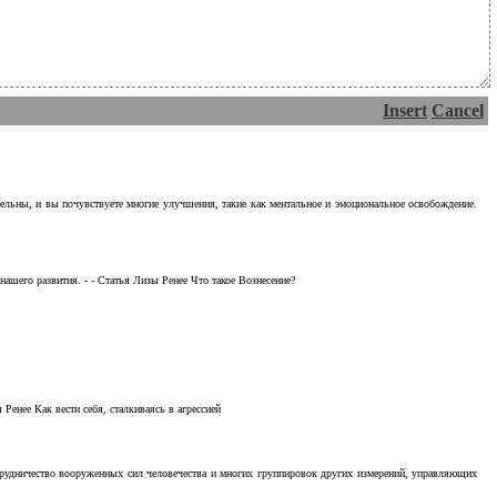
Insert
Cancel
тельны, и вы почувствуете многие улучшения, такие как ментальное и эмоциональное освобождение.
ашего развития. - - Статья Лизы Ренее Что такое Вознесение?
Ренее Как вести себя, сталкиваясь в агрессией
отрудничество вооруженных сил человечества и многих группировок других измерений, управляющих