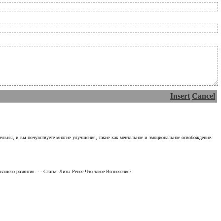
Insert
Cancel
тельны, и вы почувствуете многие улучшения, такие как ментальное и эмоциональное освобождение.
ашего развития. - - Статья Лизы Ренее Что такое Вознесение?