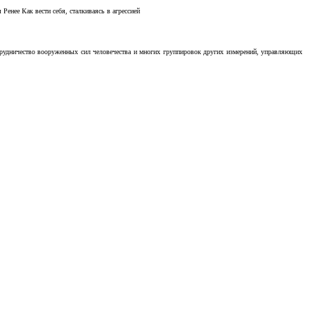
Ренее Как вести себя, сталкиваясь в агрессией
отрудничество вооруженных сил человечества и многих группировок других измерений, управляющих