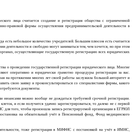
кого лица считается создание и регистрация общества с ограниченной
онно-правовой формы осуществления предпринимательской деятельности в
да есть небольшое количество учредителей. Большим плюсом есть считается
и деятельности и свободно могут заниматься тем, чем хочется, но при этом
 органах, осуществляющие государственную регистрацию всех юридических
ства о проведении государственной регистрации юридического лица. Многие
вляют оперативно и юридически грамотно процедуры регистрации за вас.
рая на протяжении многих лет своей работы заслужила большой авторитет и
тавить свою заявку и проконсультироваться со специалистами фирмы, какого
 потребуются документы.
ми нюансами можно вообще не дождаться требуемой срочной регистрации.
леток, и если получится удачно зарегистрироваться, то далеко не с первой
С для того, чтобы произошла запись регистрируемой организации в ЕГРЮЛ
 постановка на обязательный учёт в Пенсионный фонд, Фонд медицинского
деятельности, тоже регистрация в МИФНС с постановкой на учёт в ИМНС,