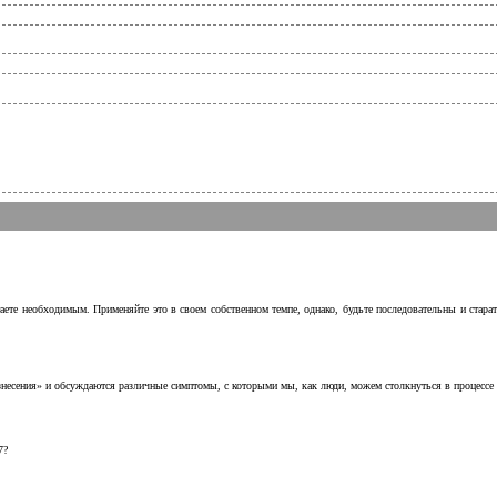
аете необходимым. Применяйте это в своем собственном темпе, однако, будьте последовательны и стара
несения» и обсуждаются различные симптомы, с которыми мы, как люди, можем столкнуться в процессе н
7?