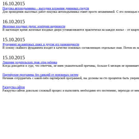
16.10.2015
Покупка автоподъемника – выгодное вложение денежных средств
Для проведения высотных работ покупка автоподъемника станет просто незаменимой. С его помощью 
16.10.2015
Железные входные двери: критерии надежности
В настоящее время железные входные двери устанавливаются практически на каждое жилье – от кварт
15.10.2015
Фундамент на винтовых сваях и другие его разновидности
В основу свайного фундамента входят в качестве основных составляющих отдельные сваи. Потом их 
15.10.2015
Лишение родительских прав отца ребенка
Когда доводится в суде, что ответчик, не имея уважительной причины, больше 6 месяцев не принимае
Партнёрские программы без санкций от поисковых систем
Начиная сотрудничать с какой-либо партнёрской программой, вы должны на сто процентов быть уверены
Раскрутка сайтов
Раскрутка сайтов довольно сложный процесс и выполнять необходимо его постепенно, переходя от ме