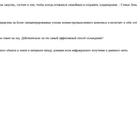
с запугать, состоит в том, чтобы всегда оставаться спокойным и сохранять хладнокровие. - Статья Лизы 
аправлена на более сконцентрированные усилия военно-промышленного комплекса и включает в себя с
м ставят на лед. Действительно ли это самый эффективный способ охлаждения?
ого объекта и лежит в интервале между длинами волн инфракрасного излучения и дневного света.