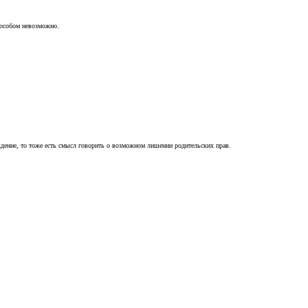
пособом невозможно.
ждение, то тоже есть смысл говорить о возможном лишении родительских прав.