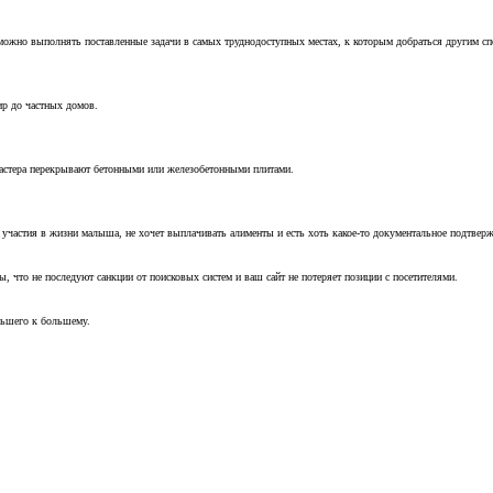
можно выполнять поставленные задачи в самых труднодоступных местах, к которым добраться другим с
ир до частных домов.
мастера перекрывают бетонными или железобетонными плитами.
т участия в жизни малыша, не хочет выплачивать алименты и есть хоть какое-то документальное подтвер
, что не последуют санкции от поисковых систем и ваш сайт не потеряет позиции с посетителями.
ньшего к большему.