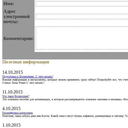
Имя:
Адрес
электронной
почты:
Комментарии:
Полезная информация
14.10.2015
Подготовка к Вознесению. С чего начать?
Важная информация и инструменты, которые можно применять сразу сейчас! Попробуйте все, что счит
Статья Лизы Ренее С чего начать?
11.10.2015
Что такое Вознесение?
Это основное пособие для начинающих, в котором рассматриваются основное значение и механика «Воз
4.10.2015
Расшифровка кириллицы
Поистине, наша азбука дана нам Богом. Какой смысл несут буквы алфавита, размещенные в таблицу 7х
1.10.2015