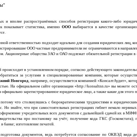
сы"
и вполне распространённых способов регистрации какого-либо юридичес
ак показывает статистика, именно
ООО
выбирается в качестве организаци
се.
ной ответственностью подходит идеально для создания юридических лиц, ког
гистрировавшие ООО частные предприниматели не ограничиваются в направлени
ном. Акционерные общества ЗАО и ОАО подлежат обязательной регистрации в
 происходит в установленном порядке, согласно действующего законодатель
братиться за услугами в специализированные компании, которые осущест
ижний Новгород
, например, осуществляется компанией «КонсалтАудит», кото
стью. На официальном сайте организации «http://konsaltnn.ru» вы можете ос
ся официально зарегистрированное юридическое лицо, а также какие для этого
, потому что столкнувшись с бюрократическими трудностями и юридически
 Но знайте, что при самостоятельных регистрациях гибнет немало нервных к
оформление учредительных всех документов с дальнейшей сдачей их в МИФН
видетельства про постановку на учёт; получение кода ГКС (Госкомстата);
в банке; изготовление печатей.
 подготовка документов, ведь потребуется согласование по ОКВЭД вида 