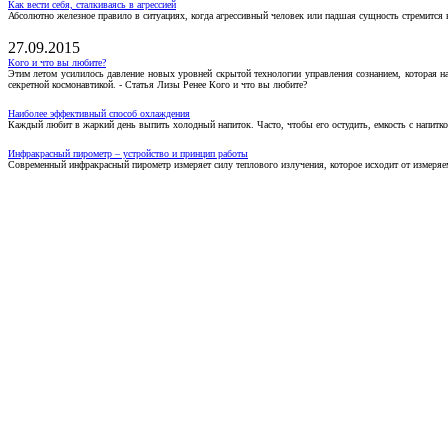
Как вести себя, сталкиваясь в агрессией
Абсолютно железное правило в ситуациях, когда агрессивный человек или падшая сущность стремится ва
27.09.2015
Кого и что вы любите?
Этим летом усилилось давление новых уровней скрытой технологии управления сознанием, которая н
секретной космонавтикой. - Статья Лизы Ренее Кого и что вы любите?
Наиболее эффективный способ охлаждения
Каждый любит в жаркий день выпить холодный напиток. Часто, чтобы его остудить, емкость с напитко
Инфракрасный пирометр – устройство и принцип работы
Современный инфракрасный пирометр измеряет силу теплового излучения, которое исходит от измеряем