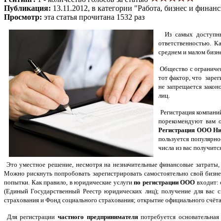
Публикация:
13.11.2012, в категории "Работа, бизнес и финан
Просмотр:
эта статья прочитана 1532 раз
Из самых доступных 
ответственностью. К
среднем и малом бизне
Общество с ограничен
тот фактор, что заре
не запрещается зако
лиц.
Регистрация компаний
порекомендуют вам о
Регистрация ООО Н
пользуется популярно
числа из вас получит
Это уместное решение, несмотря на незначительные финансовые затраты
Можно рискнуть попробовать зарегистрировать самостоятельно свой бизнес.
попытки. Как правило, в юридические услуги
по регистрации ООО
входит: 
(Единый Государственный Реестр юридических лиц); получение для вас с
страхования и Фонд социального страхования; открытие официального счёта 
Для регистрации
частного предпринимателя
потребуется основательная