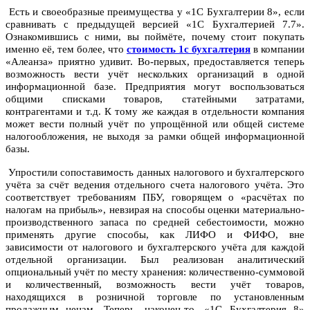
Есть и своеобразные преимущества у «1С Бухгалтерии 8», если
сравнивать с предыдущей версией «1С Бухгалтерией 7.7».
Ознакомившись с ними, вы поймёте, почему стоит покупать
именно её, тем более, что
стоимость 1с бухгалтерия
в компании
«Алеанза» приятно удивит. Во-первых, предоставляется теперь
возможность вести учёт нескольких организаций в одной
информационной базе. Предприятия могут воспользоваться
общими списками товаров, статейными затратами,
контрагентами и т.д. К тому же каждая в отдельности компания
может вести полный учёт по упрощённой или общей системе
налогообложения, не выходя за рамки общей информационной
базы.
Упростили сопоставимость данных налогового и бухгалтерского
учёта за счёт ведения отдельного счета налогового учёта. Это
соответствует требованиям ПБУ, говорящем о «расчётах по
налогам на прибыль», невзирая на способы оценки материально-
производственного запаса по средней себестоимости, можно
применять другие способы, как ЛИФО и ФИФО, вне
зависимости от налогового и бухгалтерского учёта для каждой
отдельной организации. Был реализован аналитический
опциональный учёт по месту хранения: количественно-суммовой
и количественный, возможность вести учёт товаров,
находящихся в розничной торговле по установленным
продажным ценам. Теперь, наконец-то, «1С Бухгалтерия 8»