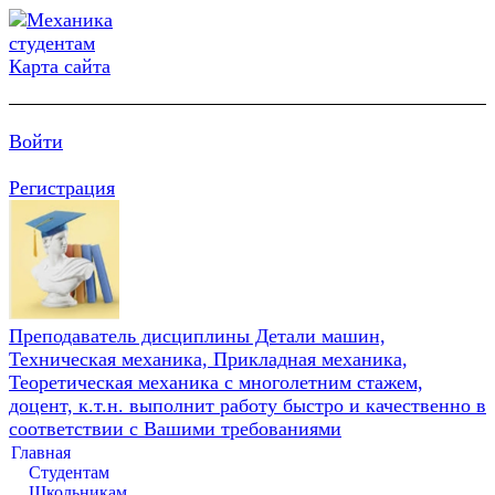
Карта сайта
Войти
Регистрация
Преподаватель дисциплины Детали машин,
Техническая механика, Прикладная механика,
Теоретическая механика с многолетним стажем,
доцент, к.т.н. выполнит работу быстро и качественно в
соответствии с Вашими требованиями
Главная
Студентам
Школьникам