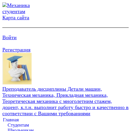
Карта сайта
Войти
Регистрация
Преподаватель дисциплины Детали машин,
Техническая механика, Прикладная механика,
Теоретическая механика с многолетним стажем,
доцент, к.т.н. выполнит работу быстро и качественно в
соответствии с Вашими требованиями
Главная
Студентам
Школьникам