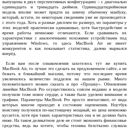
выпущены в двух перспективных конфигурациях – с диагональю
одиннадцать и тринадцать дюймов. Одиннадцатидюймовая
модель вполне может придти на замену обычному макбуку,
который, кстати, по некоторым сведениям уже не производится
с этого года. Хоть и разные дисплеи по размеру, но параметры у
этих моделей практически одинаковые, хотя быстродействие и
время работы немножко отличаются. Если сравнивать их
характеристики с аналогичными похожими устройствами под
управлением Windows, то здесь MacBook Air не имеет
конкурентов и как показывает статистика, далеко вырвался
вперёд.
Если вам после ознакомления захотелось тут же купить
MacBook Air, то лучше это сделать на предложенном сайте, а не
бежать в ближайший магазин, потому что последнее время
увеличилось количество подделок на нашем рынке. Много
положительного можно сказать и про «Прошку». Обновление
линейки MacBook Pro осуществилось совсем недавно и модели
получили тоже новое сердце, а также было уделено внимание и
графики. Параметры MacBook Pro просто впечатляют, от вида
которых многие приходят в состояние оцепенения. Ноутбук
воистину получился по-настоящему мощный, но цена немножко
кусается, хотя при таких характеристиках она и не должна быть
ниже. На таком деликатном деле не стоит экономить финансовые
средства, ведь вы хотите, чтобы техника безотказно служила