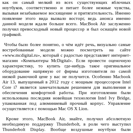
как он самый мелкий из всех существующих яблочных
ноутбуков, соответственно и питает более нежные чувства,
вызывая незабываемое восхищение и притягательность. Именно
появление этого вида вызвало восторг, ведь анонса именно
данной модели ждали больше всего. MacBook Air заслуженно
получил превосходный новый процессор и был оснащён новой
графикой.
Чтобы было более понятно, о чём идёт речь, визуально самые
востребованные модели можно посмотреть на сайте
«www.mcdigital.ru», который с радостью представляет интернет-
магазин «Компьютеры McDigital». Если провести оценочную
характеристику, то купить где-нибудь такое оригинальное
оборудование напрямую от фирмы изготовителя по самой
низкой рыночной цене у вас не получится. Особенно Macbook
Air 13, выпущенный в 2012 году с мощным процессором Intel
Core i7 является замечательным решением для выполнения и
обеспечения комфортной работы. При изготовлении были
использована последняя новейшая технология Intel Ivy Bridge,
упакованная под алюминиевый прочный корпус. Управление
осуществляется с помощью Mac OS X Lion.
Кроме этого, MacBook Air, знайте, получил абсолютную
необходимую поддержку Thunderbolt, в роли чего выступил
Thunderbolt Display. Вообще воздушные ноутбуки были