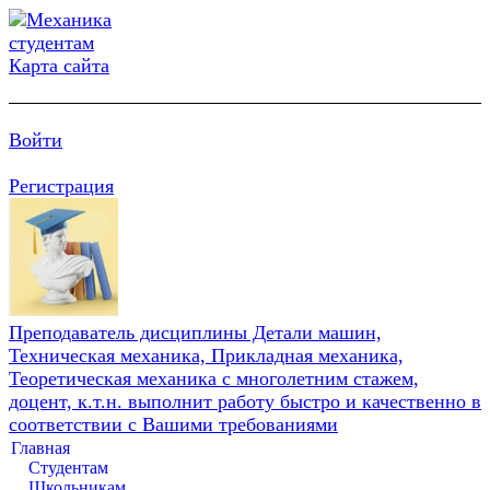
Карта сайта
Войти
Регистрация
Преподаватель дисциплины Детали машин,
Техническая механика, Прикладная механика,
Теоретическая механика с многолетним стажем,
доцент, к.т.н. выполнит работу быстро и качественно в
соответствии с Вашими требованиями
Главная
Студентам
Школьникам