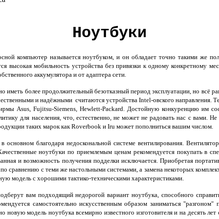
Ноутбуки
ной компьютер называется ноутбуком, и он обладает точно такими же по
ся высокая мобильность устройства без привязки к одному конкретному мест
обственного аккумулятора и от адаптера сети.
о иметь более продолжительный безотказный период эксплуатации, но всё ра
ественными и надёжными считаются устройства Intel-овского направления. Те
рмы Asus, Fujitsu-Siemens, Hewlett-Packard. Достойную конкуренцию им с
итику для населения, что, естественно, не может не радовать нас с вами. Н
родукции таких марок как Roverbook и Iru может пополниться вашим числом.
в основном благодаря недоскональной системе вентилирования. Вентилятор
Качественные ноутбуки по приемлемым ценам рекомендуется покупать в спец
анная и возможность получения подделки исключается. Приобретая портати
 по сравнению с теми же настольными системами, а замена некоторых комплек
щную модель с хорошими тактико-техническими характеристиками.
подберут вам подходящий недорогой вариант ноутбука, способного справит
комендуется самостоятельно искусственным образом заниматься "разгоном" 
новую модель ноутбука всемирно известного изготовителя и на десять лет оф