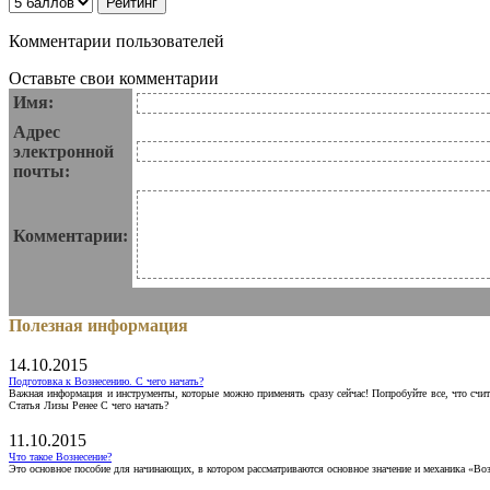
Комментарии пользователей
Оставьте свои комментарии
Имя:
Адрес
электронной
почты:
Комментарии:
Полезная информация
14.10.2015
Подготовка к Вознесению. С чего начать?
Важная информация и инструменты, которые можно применять сразу сейчас! Попробуйте все, что счит
Статья Лизы Ренее С чего начать?
11.10.2015
Что такое Вознесение?
Это основное пособие для начинающих, в котором рассматриваются основное значение и механика «Воз