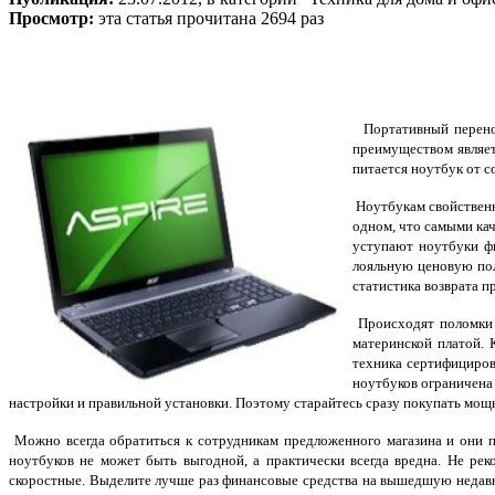
Просмотр:
эта статья прочитана 2694 раз
Портативный перенос
преимуществом являет
питается ноутбук от с
Ноутбукам свойственн
одном, что самыми кач
уступают ноутбуки фи
лояльную ценовую пол
статистика возврата п
Происходят поломки 
материнской платой. 
техника сертифициров
ноутбуков ограничена
настройки и правильной установки. Поэтому старайтесь сразу покупать мо
Можно всегда обратиться к сотрудникам предложенного магазина и они 
ноутбуков не может быть выгодной, а практически всегда вредна. Не ре
скоростные. Выделите лучше раз финансовые средства на вышедшую недавно 