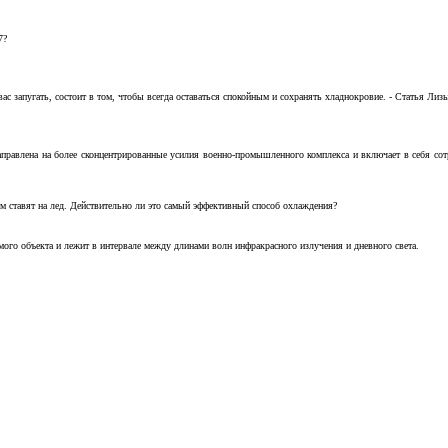
7?
с запугать, состоит в том, чтобы всегда оставаться спокойным и сохранять хладнокровие. - Статья Лизы 
аправлена на более сконцентрированные усилия военно-промышленного комплекса и включает в себя с
м ставят на лед. Действительно ли это самый эффективный способ охлаждения?
ого объекта и лежит в интервале между длинами волн инфракрасного излучения и дневного света.