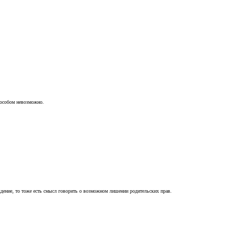
пособом невозможно.
ждение, то тоже есть смысл говорить о возможном лишении родительских прав.