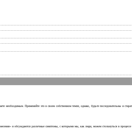
аете необходимым. Применяйте это в своем собственном темпе, однако, будьте последовательны и стара
несения» и обсуждаются различные симптомы, с которыми мы, как люди, можем столкнуться в процессе н