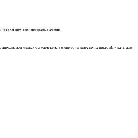
Ренее Как вести себя, сталкиваясь в агрессией
отрудничество вооруженных сил человечества и многих группировок других измерений, управляющих