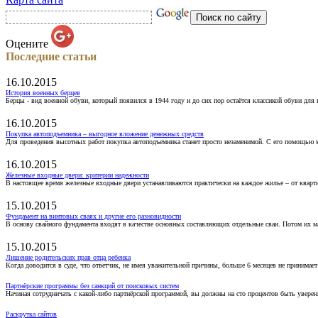
Оцените
Последние статьи
16.10.2015
История военных берцев
Берцы - вид военной обуви, который появился в 1944 году и до сих пор остаётся классикой обуви для
16.10.2015
Покупка автоподъемника – выгодное вложение денежных средств
Для проведения высотных работ покупка автоподъемника станет просто незаменимой. С его помощью 
16.10.2015
Железные входные двери: критерии надежности
В настоящее время железные входные двери устанавливаются практически на каждое жилье – от кварт
15.10.2015
Фундамент на винтовых сваях и другие его разновидности
В основу свайного фундамента входят в качестве основных составляющих отдельные сваи. Потом их 
15.10.2015
Лишение родительских прав отца ребенка
Когда доводится в суде, что ответчик, не имея уважительной причины, больше 6 месяцев не принимае
Партнёрские программы без санкций от поисковых систем
Начиная сотрудничать с какой-либо партнёрской программой, вы должны на сто процентов быть уверены
Раскрутка сайтов