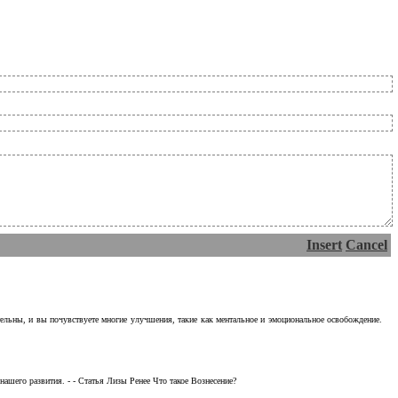
Insert
Cancel
тельны, и вы почувствуете многие улучшения, такие как ментальное и эмоциональное освобождение.
ашего развития. - - Статья Лизы Ренее Что такое Вознесение?