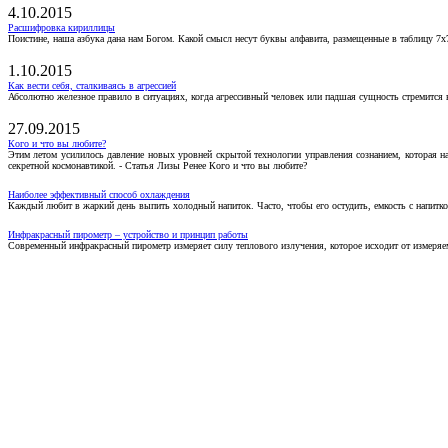
4.10.2015
Расшифровка кириллицы
Поистине, наша азбука дана нам Богом. Какой смысл несут буквы алфавита, размещенные в таблицу 7х
1.10.2015
Как вести себя, сталкиваясь в агрессией
Абсолютно железное правило в ситуациях, когда агрессивный человек или падшая сущность стремится ва
27.09.2015
Кого и что вы любите?
Этим летом усилилось давление новых уровней скрытой технологии управления сознанием, которая н
секретной космонавтикой. - Статья Лизы Ренее Кого и что вы любите?
Наиболее эффективный способ охлаждения
Каждый любит в жаркий день выпить холодный напиток. Часто, чтобы его остудить, емкость с напитко
Инфракрасный пирометр – устройство и принцип работы
Современный инфракрасный пирометр измеряет силу теплового излучения, которое исходит от измеряем