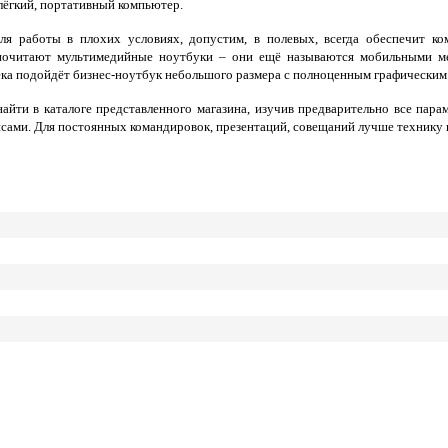
лёгкий, портативный компьютер.
я работы в плохих условиях, допустим, в полевых, всегда обеспечит ко
редпочитают мультимедийные ноутбуки – они ещё называются мобильными 
ека подойдёт бизнес-ноутбук небольшого размера с полноценным графическим
йти в каталоге представленного магазина, изучив предварительно все пар
ами. Для постоянных командировок, презентаций, совещаний лучше технику н