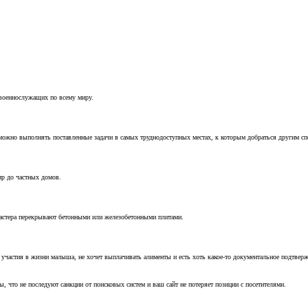
 военнослужащих по всему миру.
можно выполнять поставленные задачи в самых труднодоступных местах, к которым добраться другим с
ир до частных домов.
мастера перекрывают бетонными или железобетонными плитами.
т участия в жизни малыша, не хочет выплачивать алименты и есть хоть какое-то документальное подтвер
, что не последуют санкции от поисковых систем и ваш сайт не потеряет позиции с посетителями.