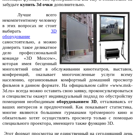
забудьте
купить 3d очки
дополнительно.
Лучше всего
некомпетентному человеку
в этих вопросах не стоит
выбирать
3D
оборудование
самостоятельно, а можно
доверить такое деликатное
дело профессиональной
команде «3D Moscow»,
которая имея бесценный
многолетний опыт в обслуживании кинотеатров, выставок,
конференций, оказывает многочисленные услуги всему
населению, организовывая комфортный домашний просмотр
фильмов в данном формате. На официальном сайте «www.msk-
3d.ru» всегда можно оставить свою заявку, проконсультироваться
и специалисты окажут индивидуальный подход по обустройству
помещения необходимым
оборудованием 3D
, отталкиваясь от
ваших интересов и предпочтений. Как показывает статистика,
многие являются большими гурманами трёхмерного кино и
обязательно хотят осуществлять просмотр только с помощью
специального проектора, имеющего также функцию 3D.
Этот формат просмотра не единственный на сегодняшний день