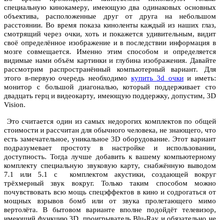
специальную кинокамеру, имеющую два одинаковых основных
объектива, расположенные друг от друга на небольшом
расстоянии. Во время показа киноленты каждый из наших глаз,
смотрящий через очки, хоть и покажется удивительным, видит
своё определённое изображение и в последствии информация в
мозге совмещается. Именно этим способом и определяется
видимые нами объём картинки и глубина изображения. Давайте
рассмотрим распространённый компьютерный вариант. Для
этого в-первую очередь необходимо
купить 3d очки
и иметь:
монитор с большой диагональю, который поддерживает сто
двадцать герц и видеокарту, имеющую поддержку, допустим, 3D
Vision.
Это считается один из самых недорогих комплектов по общей
стоимости и рассчитан для обычного человека, не знающего, что
есть замечательное, уникальное 3D оборудование. Этот вариант
подразумевает простоту в настройке и использовании,
доступность. Тогда лучше добавить к вашему компьютерному
комплекту специальную звуковую карту, снабжённую выводом
7.1 или 5.1 с комплектом акустики, создающей вокруг
трёхмерный звук вокруг. Только таким способом можно
почувствовать всю мощь спецэффектов в кино и содрогаться от
мощных взрывов бомб или от звука пролетающего мимо
вертолёта. В бытовом варианте вполне подойдёт телевизор,
имеющий функцию 3D, проигрыватель Blu-Ray и обязательно не