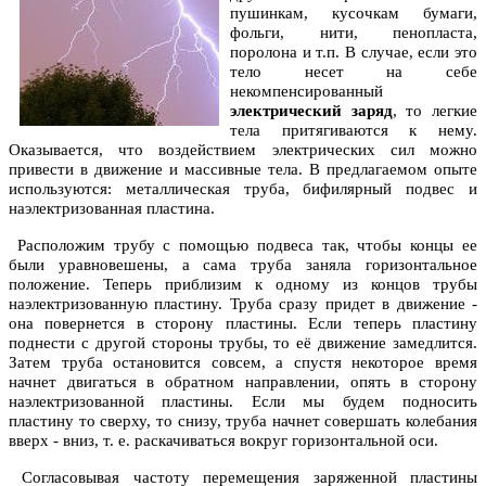
пушинкам, кусочкам бумаги,
фольги, нити, пенопласта,
поролона и т.п. В случае, если это
тело несет на себе
некомпенсированный
электрический заряд
, то легкие
тела притягиваются к нему.
Оказывается, что воздействием электрических сил можно
привести в движение и массивные тела. В предлагаемом опыте
используются: металлическая труба, бифилярный подвес и
наэлектризованная пластина.
Расположим трубу с помощью подвеса так, чтобы концы ее
были уравновешены, а сама труба заняла горизонтальное
положение. Теперь приблизим к одному из концов трубы
наэлектризованную пластину. Труба сразу придет в движение -
она повернется в сторону пластины. Если теперь пластину
поднести с другой стороны трубы, то её движение замедлится.
Затем труба остановится совсем, а спустя некоторое время
начнет двигаться в обратном направлении, опять в сторону
наэлектризованной пластины. Если мы будем подносить
пластину то сверху, то снизу, труба начнет совершать колебания
вверх - вниз, т. е. раскачиваться вокруг горизонтальной оси.
Согласовывая частоту перемещения заряженной пластины