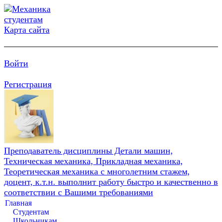
Карта сайта
Войти
Регистрация
Преподаватель дисциплины Детали машин,
Техническая механика, Прикладная механика,
Теоретическая механика с многолетним стажем,
доцент, к.т.н. выполнит работу быстро и качественно в
соответствии с Вашими требованиями
Главная
Студентам
Школьникам