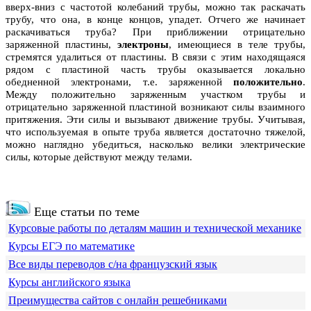
вверх-вниз с частотой колебаний трубы, можно так раскачать
трубу, что она, в конце концов, упадет. Отчего же начинает
раскачиваться труба? При приближении отрицательно
заряженной пластины,
электроны
, имеющиеся в теле трубы,
стремятся удалиться от пластины. В связи с этим находящаяся
рядом с пластиной часть трубы оказывается локально
обедненной электронами, т.е. заряженной
положительно
.
Между положительно заряженным участком трубы и
отрицательно заряженной пластиной возникают силы взаимного
притяжения. Эти силы и вызывают движение трубы. Учитывая,
что используемая в опыте труба является достаточно тяжелой,
можно наглядно убедиться, насколько велики электрические
силы, которые действуют между телами.
Еще статьи по теме
Курсовые работы по деталям машин и технической механике
Курсы ЕГЭ по математике
Все виды переводов с/на французский язык
Курсы английского языка
Преимущества сайтов с онлайн решебниками