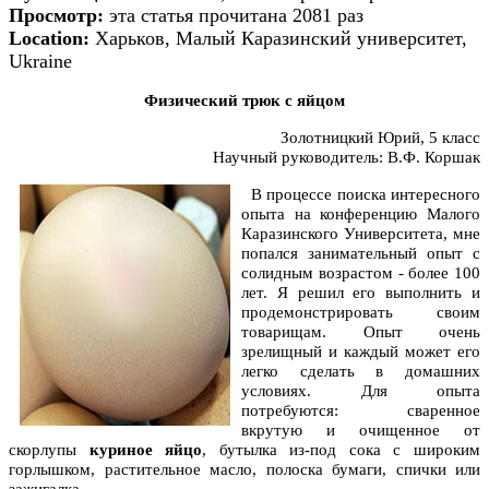
Просмотр:
эта статья прочитана 2081 раз
Location:
Харьков, Малый Каразинский университет,
Ukraine
Физический трюк с яйцом
Золотницкий Юрий, 5 класс
Научный руководитель: В.Ф. Коршак
В процессе поиска интересного
опыта на конференцию Малого
Каразинского Университета, мне
попался занимательный опыт с
солидным возрастом - более 100
лет. Я решил его выполнить и
продемонстрировать своим
товарищам. Опыт очень
зрелищный и каждый может его
легко сделать в домашних
условиях. Для опыта
потребуются: сваренное
вкрутую и очищенное от
скорлупы
куриное яйцо
, бутылка из-под сока с широким
горлышком, растительное масло, полоска бумаги, спички или
зажигалка.