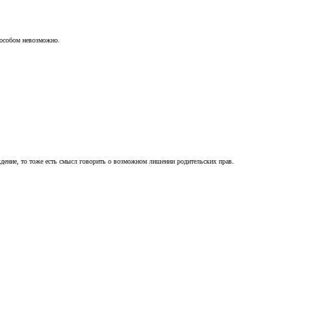
пособом невозможно.
ждение, то тоже есть смысл говорить о возможном лишении родительских прав.