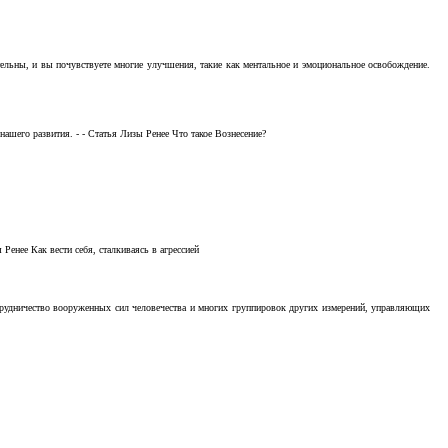
тельны, и вы почувствуете многие улучшения, такие как ментальное и эмоциональное освобождение.
ашего развития. - - Статья Лизы Ренее Что такое Вознесение?
Ренее Как вести себя, сталкиваясь в агрессией
отрудничество вооруженных сил человечества и многих группировок других измерений, управляющих