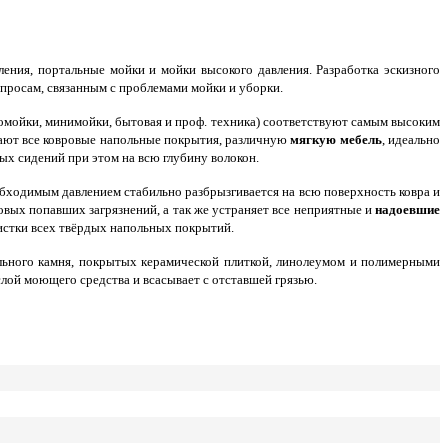
ения, портальные мойки и мойки высокого давления. Разработка эскизного
вопросам, связанным с проблемами мойки и уборки.
омойки, минимойки, бытовая и проф. техника) соответствуют самым высоким
ают все ковровые напольные покрытия, различную
мягкую мебель
, идеально
ых сидений при этом на всю глубину волокон.
бходимым давлением стабильно разбрызгивается на всю поверхность ковра и
овых попавших загрязнений, а так же устраняет все неприятные и
надоевшие
истки всех твёрдых напольных покрытий.
льного камня, покрытых керамической плиткой, линолеумом и полимерными
лой моющего средства и всасывает с отставшей грязью.