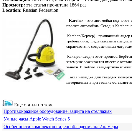
Просмотр:
эта статья прочитана 1864 раз
Location:
Russian Federation
Karcher
- это автомойки под ключ и
.
проекта автомойки
Сегодня Karcher н
Karcher (Керхер) -
признанный лидер
требованиям, предъявляемым специали
справляются с современными матрасами
Как происходит этот процесс. Берётс
затем уже всасывается вместе с отста
запахи
. В любую стандартную компле
Такая накладка
для твёрдых
поверхно
материалами и при этом не оставляет 
Еще статьи по теме
Противокражное оборудование: защита на стеллажах
Умные часы Apple Watch Series 5
Особенности комплектов видеонаблюдения на 2 камеры