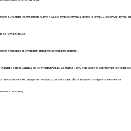
можно выполнять поставленные задачи в самых труднодоступных местах, к которым добраться другим с
ир до частных домов.
мастера перекрывают бетонными или железобетонными плитами.
т участия в жизни малыша, не хочет выплачивать алименты и есть хоть какое-то документальное подтвер
, что не последуют санкции от поисковых систем и ваш сайт не потеряет позиции с посетителями.
ньшего к большему.