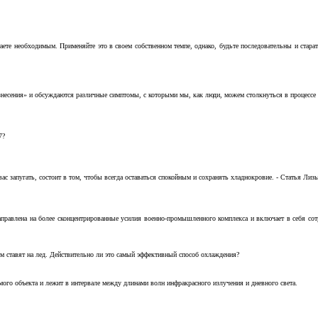
аете необходимым. Применяйте это в своем собственном темпе, однако, будьте последовательны и стара
несения» и обсуждаются различные симптомы, с которыми мы, как люди, можем столкнуться в процессе н
7?
с запугать, состоит в том, чтобы всегда оставаться спокойным и сохранять хладнокровие. - Статья Лизы 
аправлена на более сконцентрированные усилия военно-промышленного комплекса и включает в себя с
м ставят на лед. Действительно ли это самый эффективный способ охлаждения?
ого объекта и лежит в интервале между длинами волн инфракрасного излучения и дневного света.