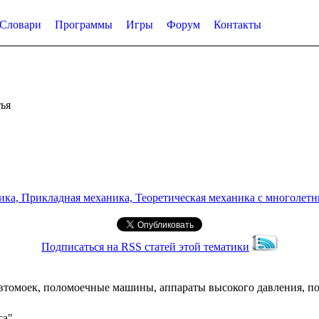
Словари
Программы
Игры
Форум
Контакты
ья
а, Прикладная механика, Теоретическая механика с многолетним
Подписаться на RSS статей этой тематики
 автомоек, поломоечные машины, аппараты высокого давления, п
са"