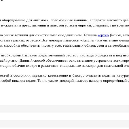
 оборудование для автомоек, поломоечные машины, аппараты высокого давл
е нуждается в представлении и известен во всем мире как специалист по всем 
на рынке техники для очистки высоким давлением.
Техника
керхер
(мойки, авт
стами в разных отраслях.Все моющие пылесосы «Karcher» изумительно очищ
, способны обеспечить чистоту всех текстильных обивок стен и автомобильн
я необходимый заранее подготовленный раствор чистящего средства и под нео
вшей грязью. Данный способ обеспечивает основательное устранение всех жир
ктацию обычно входят и различные специальные накладки для тщательной оч
стей в состоянии идеально качественно и быстро очистить полы из натура
за собой никаких полос. Точно также моющий пылесос наносит определённый с