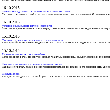
16.10.2015
Покупка автоподъемника – выгодное вложение денежных средств
Для проведения высотных работ покупка автоподъемника станет просто незаменимой. С его помощью 
16.10.2015
Железные входные двери: критерии надежности
В настоящее время железные входные двери устанавливаются практически на каждое жилье – от кварт
15.10.2015
Фундамент на винтовых сваях и другие его разновидности
В основу свайного фундамента входят в качестве основных составляющих отдельные сваи. Потом их 
15.10.2015
Лишение родительских прав отца ребенка
Когда доводится в суде, что ответчик, не имея уважительной причины, больше 6 месяцев не принимае
Партнёрские программы без санкций от поисковых систем
Начиная сотрудничать с какой-либо партнёрской программой, вы должны на сто процентов быть уверены
Раскрутка сайтов
Раскрутка сайтов довольно сложный процесс и выполнять необходимо его постепенно, переходя от ме