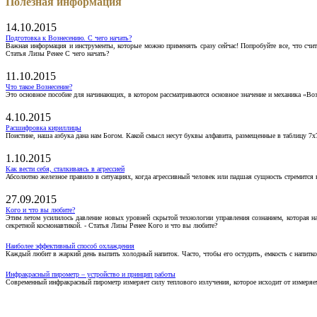
Полезная информация
14.10.2015
Подготовка к Вознесению. С чего начать?
Важная информация и инструменты, которые можно применять сразу сейчас! Попробуйте все, что счит
Статья Лизы Ренее С чего начать?
11.10.2015
Что такое Вознесение?
Это основное пособие для начинающих, в котором рассматриваются основное значение и механика «Воз
4.10.2015
Расшифровка кириллицы
Поистине, наша азбука дана нам Богом. Какой смысл несут буквы алфавита, размещенные в таблицу 7х
1.10.2015
Как вести себя, сталкиваясь в агрессией
Абсолютно железное правило в ситуациях, когда агрессивный человек или падшая сущность стремится ва
27.09.2015
Кого и что вы любите?
Этим летом усилилось давление новых уровней скрытой технологии управления сознанием, которая н
секретной космонавтикой. - Статья Лизы Ренее Кого и что вы любите?
Наиболее эффективный способ охлаждения
Каждый любит в жаркий день выпить холодный напиток. Часто, чтобы его остудить, емкость с напитко
Инфракрасный пирометр – устройство и принцип работы
Современный инфракрасный пирометр измеряет силу теплового излучения, которое исходит от измеряем