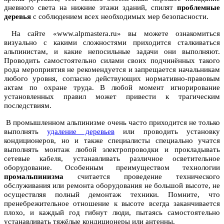
дневного света на нижние этажи зданий, спилят
проблемные
деревья
с соблюдением всех необходимых мер безопасности.
На сайте «www.alpmastera.ru» вы можете ознакомиться
визуально с какими сложностями приходится сталкиваться
альпинистам, и какие непосильные задачи они выполняют.
Проводить самостоятельно силами своих подчинённых такого
рода мероприятия не рекомендуется и запрещается начальникам
любого уровня, согласно действующих нормативно-правовым
актам по охране труда. В любой момент игнорирование
установленных правил может привести к трагическим
последствиям.
В промышленном альпинизме очень часто приходится не только
выполнять
удаление деревьев
или проводить установку
кондиционеров, но и также специалисты специально учатся
выполнять монтаж любой электропроводки и прокладывать
сетевые кабеля, устанавливать различное осветительное
оборудование. Особенным преимуществом технологии
промальпинизма
считается проведение технического
обслуживания или ремонта оборудования не большой высоте, не
осуществляя полный демонтаж техники. Помните, что
пренебрежительное отношение к высоте всегда заканчивается
плохо, и каждый год гибнут люди, пытаясь самостоятельно
устанавливать тяжёлые кондиционеры или антенны.