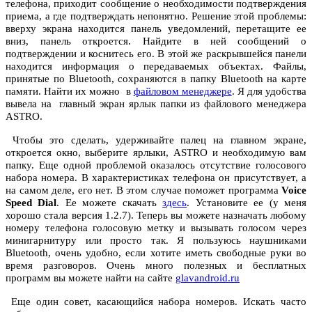
телефона, приходит сообщение о необходимости подтверждения
приема, а где подтверждать непонятно. Решение этой проблемы:
вверху экрана находится панель уведомлений, перетащите ее
вниз, панель откроется. Найдите в ней сообщений о
подтверждении и коснитесь его. В этой же раскрывшейся панели
находится информация о передаваемых объектах. Файлы,
принятые по Bluetooth, сохраняются в папку Bluetooth на карте
памяти. Найти их можно в
файловом менеджере
. Я для удобства
вывела на главный экран ярлык папки из файлового менеджера
ASTRO.
Чтобы это сделать, удерживайте палец на главном экране,
откроется окно, выберите ярлыки, ASTRO и необходимую вам
папку. Еще одной проблемой оказалось отсутствие голосового
набора номера. В характеристиках телефона он присутствует, а
на самом деле, его нет. В этом случае поможет программа
Voice
Speed Dial
. Ее можете скачать
здесь
. Установите ее (у меня
хорошо стала версия 1.2.7). Теперь вы можете назначать любому
номеру телефона голосовую метку и вызывать голосом через
минигарнитуру или просто так. Я пользуюсь наушниками
Bluetooth, очень удобно, если хотите иметь свободные руки во
время разговоров. Очень много полезных и бесплатных
программ вы можете найти на сайте
glavandroid.ru
Еще один совет, касающийся набора номеров. Искать часто