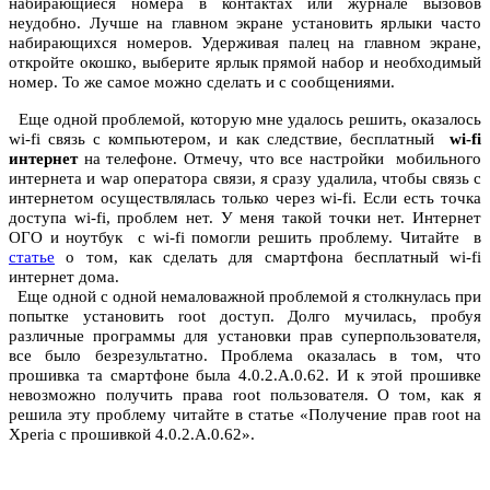
набирающиеся номера в контактах или журнале вызовов
неудобно. Лучше на главном экране установить ярлыки часто
набирающихся номеров. Удерживая палец на главном экране,
откройте окошко, выберите ярлык прямой набор и необходимый
номер. То же самое можно сделать и с сообщениями.
Еще одной проблемой, которую мне удалось решить, оказалось
wi-fi связь с компьютером, и как следствие, бесплатный
wi-fi
интернет
на телефоне. Отмечу, что все настройки мобильного
интернета и wap оператора связи, я сразу удалила, чтобы связь с
интернетом осуществлялась только через wi-fi. Если есть точка
доступа wi-fi, проблем нет. У меня такой точки нет. Интернет
ОГО и ноутбук с wi-fi помогли решить проблему. Читайте в
статье
о том, как сделать для смартфона бесплатный wi-fi
интернет дома.
Еще одной с одной немаловажной проблемой я столкнулась при
попытке установить root доступ. Долго мучилась, пробуя
различные программы для установки прав суперпользователя,
все было безрезультатно. Проблема оказалась в том, что
прошивка та смартфоне была 4.0.2.А.0.62. И к этой прошивке
невозможно получить права root пользователя. О том, как я
решила эту проблему читайте в статье «Получение прав root на
Xperia с прошивкой 4.0.2.А.0.62».