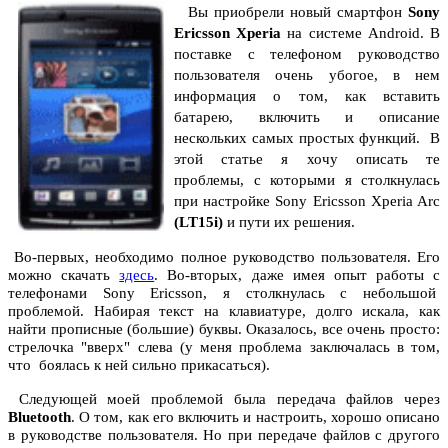
Вы приобрели новый смартфон
Sonу
Ericsson Xperia
на системе Android. В
поставке с телефоном руководство
пользователя очень убогое, в нем
информация о том, как вставить
батарею, включить и описание
нескольких самых простых функций. В
этой статье я хочу описать те
проблемы, с которыми я столкнулась
при настройке Sonу Ericsson Xperia Arc
(LT15i)
и пути их решения.
Во-первых, необходимо полное руководство пользователя. Его
можно скачать
здесь
. Во-вторых, даже имея опыт работы с
телефонами Sonу Ericsson, я столкнулась с небольшой
проблемой. Набирая текст на клавиатуре, долго искала, как
найти прописные (большие) буквы. Оказалось, все очень просто:
стрелочка "вверх" слева (у меня проблема заключалась в том,
что боялась к ней сильно прикасаться).
Следующей моей проблемой была передача файлов через
Bluetooth
. О том, как его включить и настроить, хорошо описано
в руководстве пользователя. Но при передаче файлов с другого