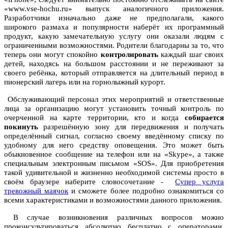
«www.vse-hochu.ru» выпуск аналогичного приложения.
Разработчики изначально даже не предполагали, какого
широкого размаха и популярности наберёт их программный
продукт, какую замечательную услугу они оказали людям с
ограниченными возможностями. Родители благодарны за то, что
теперь они могут спокойно
контролировать
каждый шаг своих
детей, находясь на большом расстоянии и не переживают за
своего ребёнка, который отправляется на длительный период в
пионерский лагерь или на горнолыжный курорт.
Обслуживающий персонал этих мероприятий и ответственные
лица за организацию могут установить точный контроль по
очерченной на карте территории, кто и когда
собирается
покинуть
разрешённую зону для передвижения и получать
определённый сигнал, согласно своему введённому списку по
удобному для него средству оповещения. Это может быть
обыкновенное сообщение на телефон или на «Skype», а также
специальным электронным письмом «SOS». Для приобретения
такой удивительной и жизненно необходимой системы просто в
своём браузере наберите словосочетание -
Супер услуга
тревожный маячок
и сможете более подробно ознакомиться со
всеми характеристиками и возможностями данного приложения.
В случае возникновения различных вопросов можно
проконсультироваться абсолютно бесплатно с операторами,