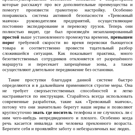
которые расскажут про все дополнительные преимущества и
помогут произвести грамотную настройку. Особенно
понравилась система активной безопасности «Тревожный
маячок» руководителям предприятий, осуществляющие
постоянно экспедирование и перевозку грузов. Теперь они
полностью видят, где был произведён незапланированный
простой
выше установленного промежутка времени,
превышен
порог
требуемой скорости во время перевозки бьющегося
товара и соответственно провести тщательный разбор
сложившейся ситуации. Как показывает практика, много
безответственных сотрудников отклоняется от разрешённого
маршрута и пересекает запрещённые зоны, а также
осуществляют длительное передвижение без остановки.
Такие проступки благодаря данной системе быстро
определяются и в дальнейшем применяются строгие меры. Она
не требует сверхъестественных способностей и легко
настраивается по инструкции. Старайтесь всегда использовать
современные разработки, такие как «Тревожный маячок»,
потому что они значительно берегут наши нервы и позволяют
круглосуточно
знать где носитель
телефона и не случилось ли с
ним чего-нибудь непредвиденного и плохого. Особенно когда
речь касается инвалида или человека преклонного возраста.
Берегите себя и проявляйте заботу о небезразличных вас людях.