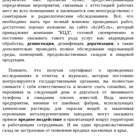
определённые мероприятия, связанные с аттестацией рабочих
мест во всех помещениях и заключаются они непосредственно с
санитарным и радиологическим обследованием. Всё, что
необходимо знать про полный комплекс проводимых работ,
достаточно хорошо изложено на сайте «kcd45.ru», который
принадлежит компании "КЦД", готовой своевременно и
постоянно оказывать такого рода услуг как: акарицидная
обработка,
дезинсекция
, дезинфекция,
дератизация
, а также
дополнительно проводить полное обследование окружающей
среды, помещений, продовольственных складов и пищевой
продукции.
Помните, что получая сертификат о проведенных
исследованиях и отметку в журналах, которые постоянно
контролируются государственными органами, вы полностью
снимаете с себя ответственность и можете спать спокойно, не
переживая за следующий день и дергаться от звонившего
телефона в ожидании плохих известий. Ведь многие
предприятия, начиная от швейных фабрик, использующих
химические растворы для окраски вещей и заканчивая
огромными металлургическими заводами, могут оказывать
прямое
вредное воздействие
и прилегающей вокруг территории
и работающим сотрудникам. И ни один продовольственный
склад не застрахован от появления вредных насекомых и крыс.