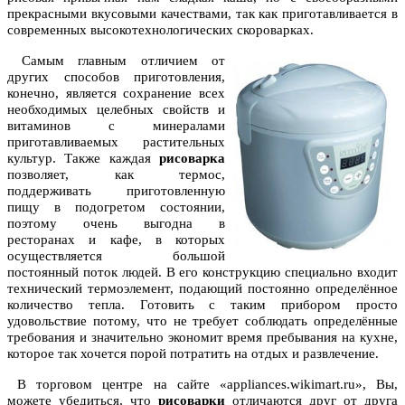
прекрасными вкусовыми качествами, так как приготавливается в
современных высокотехнологических скороварках.
Самым главным отличием от
других способов приготовления,
конечно, является сохранение всех
необходимых целебных свойств и
витаминов с минералами
приготавливаемых растительных
культур. Также каждая
рисоварка
позволяет, как термос,
поддерживать приготовленную
пищу в подогретом состоянии,
поэтому очень выгодна в
ресторанах и кафе, в которых
осуществляется большой
постоянный поток людей. В его конструкцию специально входит
технический термоэлемент, подающий постоянно определённое
количество тепла. Готовить с таким прибором просто
удовольствие потому, что не требует соблюдать определённые
требования и значительно экономит время пребывания на кухне,
которое так хочется порой потратить на отдых и развлечение.
В торговом центре на сайте «appliances.wikimart.ru», Вы,
можете убедиться, что
рисоварки
отличаются друг от друга