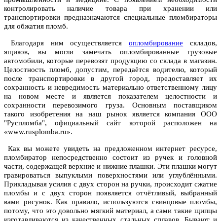
контролировать наличие товара при хранении или
транспортировки предназначаются специальные пломбираторы
для обжатия пломб.
Благодаря ним осуществляется
опломбирование
складов,
ящиков, вы могли замечать опломбированные грузовые
автомобили, которые перевозят продукцию со склада в магазин.
Целостность пломб, допустим, передаётся водителю, который
после транспортировки в другой город, предоставляет их
сохранность и невредимость материально ответственному лицу
на новом месте и является показателем целостности и
сохранности перевозимого груза. Основным поставщиком
такого изобретения на наш рынок является компания ООО
"Руспломба", официальный сайт которой расположен на
«www.rusplomba.ru».
Как вы можете увидеть на предложенном интернет ресурсе,
пломбиратор непосредственно состоит из ручек и головной
части, содержащей верхние и нижние плашки. Эти плашки могут
гравироваться выпуклыми поверхностями или углублёнными.
Прикладывая усилия с двух сторон на ручки, происходит сжатие
пломбы и с двух сторон появляется отчётливый, выбранный
вами рисунок. Как правило, используются свинцовые пломбы,
потому, что это довольно мягкий материал, а сами такие щипцы
изготавливаются из качественных стальных сплавов. Бывают и