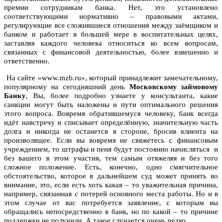
премии сотрудникам банка. Нет, это установлено
соответствующими нормативно – правовыми актами,
регулирующие все сложившиеся отношения между заёмщиком и
банком и работает в большей мере в воспитательных целях,
заставляя каждого человека относиться ко всем вопросам,
связанных с финансовой деятельностью, более взвешенно и
ответственно.
На сайте «www.mzb.ru», который принадлежит замечательному,
популярному на сегодняшний день
Московскому займовому
Банку
, Вы, более подробно узнаете у консультанта, какие
санкции могут быть наложены и пути оптимального решения
этого вопроса. Вовремя обратившемуся человеку, банк всегда
идёт навстречу и списывает определённую, значительную часть
долга и никогда не останется в стороне, бросив клиента на
произволящее. Если вы вовремя не свяжетесь с финансовым
учреждением, то штрафы и пеня будут постоянно начисляться и
без вашего в этом участия, тем самым отяжеляя и без того
сложное положение. Есть, конечно, одно смягчительное
обстоятельство, которое в дальнейшем суд может принять во
внимание, это, если есть хоть какая – то уважительная причина,
например, связанная с потерей основного места работы. Но и в
этом случае от вас потребуется заявление, с которым вы
обращались непосредственно в банк, но по какой – то причине
поддержки не получили. А такое случается очень редко.