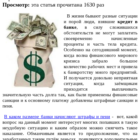
Просмотр:
эта статья прочитана 1630 раз
В жизни бывают разные ситуации
и порой люди, взявшие
кредит в
банке
, в силу сложившихся
обстоятельств не могут заплатить
своевременно начисленные
проценты и часть тела кредита.
Особенно на сегодняшний момент,
когда волна финансового мирового
кризиса забрало большое
количество рабочих мест и привела
к банкротству много предприятий.
И получается довольно неприятная
ситуация, когда заёмщикам
приходится выплачивать
значительную часть долга так, как были применены финансовые
санкции и к основному платежу добавлены штрафные санкции и
пеня.
В каком размере банки начисляют
штрафы и пени
- вот, какой
вопрос на данный момент интересует многих попавших в такую
неудобную ситуацию и каким образом можно смягчить такое
наказание. Обманчивым является то предположение, что на
заработанных таким путём деньгах, появляются дополнительные