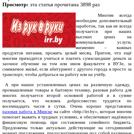
Просмотр:
эта статья прочитана 3898 раз
Многим всегда
необходим дополнительный
заработок, так как не всегда
получается при наших
высоких ценах на
коммунальные услуги,
жизненно – важных
продуктов питания, прожить целый месяц. Притом, что ещё
многим приходится учиться и платить сумасшедшие деньги за
заочное обучение на том или ином факультете в ВУЗе, за
снимаемое жильё, если абитуриент с другого города и просто за
транспорт, чтобы добраться на работу или на учёбу.
А при наших установленных ценах на различную одежду,
промышленные товары и бытовую технику, разовая работа для
многих получается второй основной работой и в сумме
получается, что человек добросовестно трудится по
восемнадцать часов в сутки. Очень хорошо представлена
разовая работа в Минске
на сайте «http://irr.by», которая многим
помогает выжить в трудных условиях, и обеспечивает надёжную
финансовую помощь при составлении семейного бюджета.
Предложены только актуально действующие на сегодняшний
момент предложения, предусматривающие под собой различные