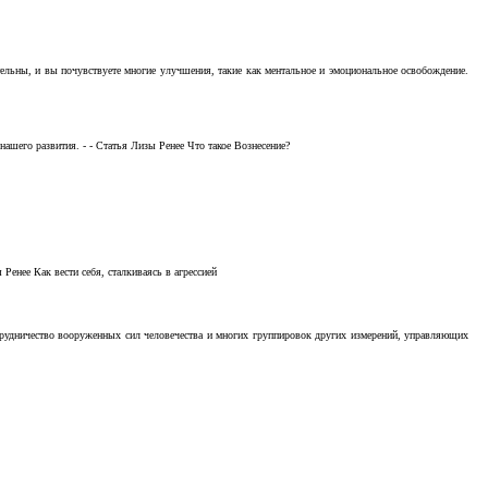
тельны, и вы почувствуете многие улучшения, такие как ментальное и эмоциональное освобождение.
ашего развития. - - Статья Лизы Ренее Что такое Вознесение?
Ренее Как вести себя, сталкиваясь в агрессией
отрудничество вооруженных сил человечества и многих группировок других измерений, управляющих