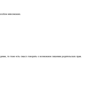
пособом невозможно.
ждение, то тоже есть смысл говорить о возможном лишении родительских прав.