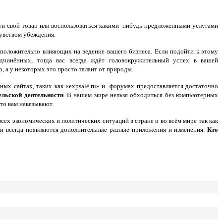
и свой товар или воспользоваться какими–нибудь предложенными услугами
чувством убеждения.
 положительно влияющих на ведение вашего бизнеса. Если подойти к этому
дчинённых, тогда вас всегда ждёт головокружительный успех в вашей
о, а у некоторых это просто талант от природы.
ых сайтах, таких как «expsale.ru» и форумах предоставляется достаточно
ельской деятельности
. В нашем мире нельзя обходиться без компьютерных
то вам навязывают.
ех экономических и политических ситуаций в стране и во всём мире так как
 и всегда появляются дополнительные разные приложения и изменения.
Кто