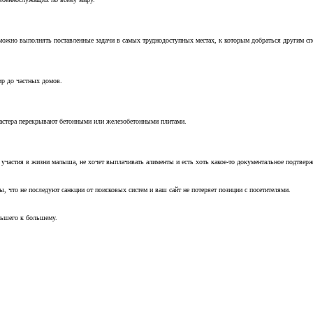
можно выполнять поставленные задачи в самых труднодоступных местах, к которым добраться другим с
ир до частных домов.
мастера перекрывают бетонными или железобетонными плитами.
т участия в жизни малыша, не хочет выплачивать алименты и есть хоть какое-то документальное подтвер
, что не последуют санкции от поисковых систем и ваш сайт не потеряет позиции с посетителями.
ньшего к большему.