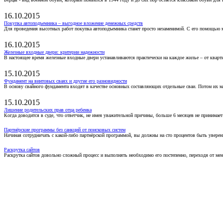
16.10.2015
Покупка автоподъемника – выгодное вложение денежных средств
Для проведения высотных работ покупка автоподъемника станет просто незаменимой. С его помощью 
16.10.2015
Железные входные двери: критерии надежности
В настоящее время железные входные двери устанавливаются практически на каждое жилье – от кварт
15.10.2015
Фундамент на винтовых сваях и другие его разновидности
В основу свайного фундамента входят в качестве основных составляющих отдельные сваи. Потом их 
15.10.2015
Лишение родительских прав отца ребенка
Когда доводится в суде, что ответчик, не имея уважительной причины, больше 6 месяцев не принимае
Партнёрские программы без санкций от поисковых систем
Начиная сотрудничать с какой-либо партнёрской программой, вы должны на сто процентов быть уверены
Раскрутка сайтов
Раскрутка сайтов довольно сложный процесс и выполнять необходимо его постепенно, переходя от ме