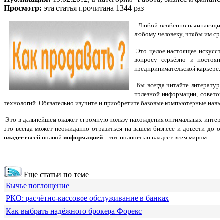
Просмотр:
эта статья прочитана 1344 раз
Любой особенно начинающий
любому человеку, чтобы им ср
Это целое настоящее искусст
вопросу серьёзно и постоя
предпринимательской карьере
Вы всегда читайте литератур
полезной информации, совето
технологий. Обязательно изучите и приобретите базовые компьютерные навык
Это в дальнейшем окажет огромную пользу нахождения оптимальных интересу
это всегда может неожиданно отразиться на вашем бизнесе и довести до 
владеет
всей полной
информацией
– тот полностью владеет всем миром.
Еще статьи по теме
Бычье поглощение
РКО: расчётно-кассовое обслуживание в банках
Как выбрать надёжного брокера Форекс