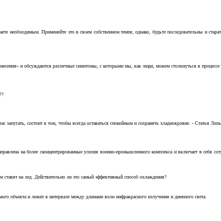
аете необходимым. Применяйте это в своем собственном темпе, однако, будьте последовательны и стара
несения» и обсуждаются различные симптомы, с которыми мы, как люди, можем столкнуться в процессе н
7?
с запугать, состоит в том, чтобы всегда оставаться спокойным и сохранять хладнокровие. - Статья Лизы 
аправлена на более сконцентрированные усилия военно-промышленного комплекса и включает в себя с
м ставят на лед. Действительно ли это самый эффективный способ охлаждения?
ого объекта и лежит в интервале между длинами волн инфракрасного излучения и дневного света.