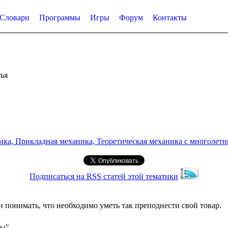
Словари
Программы
Игры
Форум
Контакты
ья
а, Прикладная механика, Теоретическая механика с многолетним
Подписаться на RSS статей этой тематики
онимать, что необходимо уметь так преподнести свой товар.
сы"