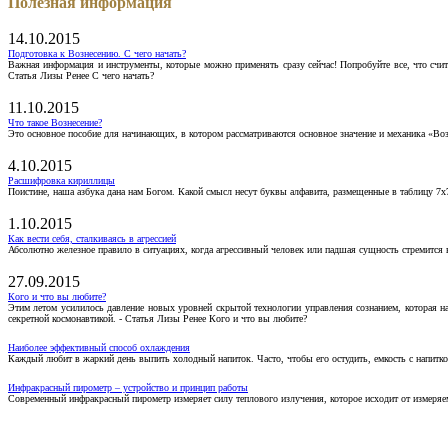
Полезная информация
14.10.2015
Подготовка к Вознесению. С чего начать?
Важная информация и инструменты, которые можно применять сразу сейчас! Попробуйте все, что счит
Статья Лизы Ренее С чего начать?
11.10.2015
Что такое Вознесение?
Это основное пособие для начинающих, в котором рассматриваются основное значение и механика «Воз
4.10.2015
Расшифровка кириллицы
Поистине, наша азбука дана нам Богом. Какой смысл несут буквы алфавита, размещенные в таблицу 7х
1.10.2015
Как вести себя, сталкиваясь в агрессией
Абсолютно железное правило в ситуациях, когда агрессивный человек или падшая сущность стремится ва
27.09.2015
Кого и что вы любите?
Этим летом усилилось давление новых уровней скрытой технологии управления сознанием, которая н
секретной космонавтикой. - Статья Лизы Ренее Кого и что вы любите?
Наиболее эффективный способ охлаждения
Каждый любит в жаркий день выпить холодный напиток. Часто, чтобы его остудить, емкость с напитко
Инфракрасный пирометр – устройство и принцип работы
Современный инфракрасный пирометр измеряет силу теплового излучения, которое исходит от измеряем