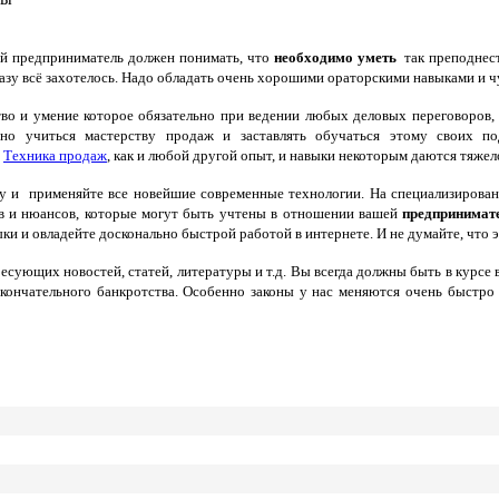
 предприниматель должен понимать, что
необходимо уметь
так преподнест
азу всё захотелось. Надо обладать очень хорошими ораторскими навыками и 
во и умение которое обязательно при ведении любых деловых переговоров,
нно учиться мастерству продаж и заставлять обучаться этому своих по
.
Техника продаж
, как и любой другой опыт, и навыки некоторым даются тяжел
у и применяйте все новейшие современные технологии. На специализированн
в и нюансов, которые могут быть учтены в отношении вашей
предпринимат
и и овладейте досконально быстрой работой в интернете. И не думайте, что э
ющих новостей, статей, литературы и т.д. Вы всегда должны быть в курсе вс
окончательного банкротства. Особенно законы у нас меняются очень быстро