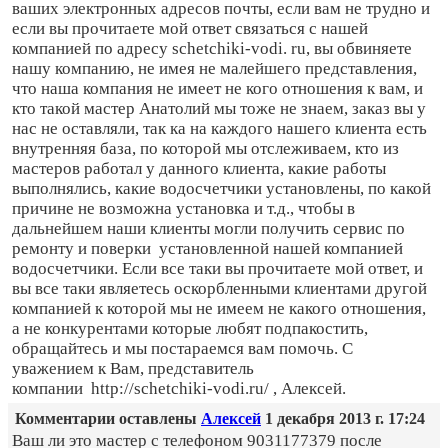
ваших электронных адресов почты, если вам не трудно и
если вы прочитаете мой ответ связаться с нашей
компанией по адресу schetchiki-vodi. ru, вы обвиняете
нашу компанию, не имея не малейшего представления,
что наша компания не имеет не кого отношения к вам, и
кто такой мастер Анатолий мы тоже не знаем, заказ вы у
нас не оставляли, так ка на каждого нашего клиента есть
внутренняя база, по которой мы отслеживаем, кто из
мастеров работал у данного клиента, какие работы
выполнялись, какие водосчетчики установлены, по какой
причине не возможна установка и т.д., чтобы в
дальнейшем наши клиенты могли получить сервис по
ремонту и поверки установленной нашей компанией
водосчетчики. Если все таки вы прочитаете мой ответ, и
вы все таки являетесь оскорбленными клиентами другой
компанией к которой мы не имеем не какого отношения,
а не конкурентами которые любят подпакостить,
обращайтесь и мы постараемся вам помочь. С
уважением к Вам, представитель
компании http://schetchiki-vodi.ru/ , Алексей.
Комментарии оставлены
Алексей
1 декабря 2013 г. 17:24
Ваш ли это мастер с телефоном 9031177379 после