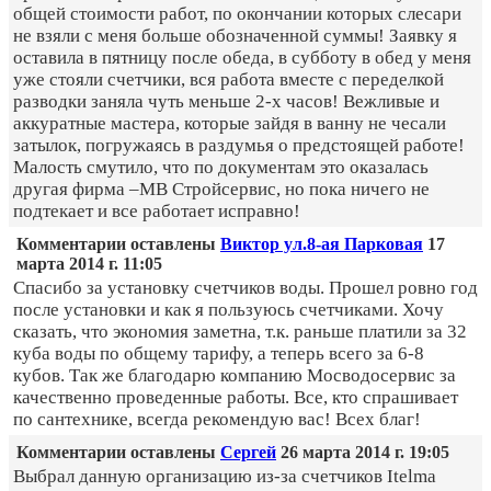
общей стоимости работ, по окончании которых слесари
не взяли с меня больше обозначенной суммы! Заявку я
оставила в пятницу после обеда, в субботу в обед у меня
уже стояли счетчики, вся работа вместе с переделкой
разводки заняла чуть меньше 2-х часов! Вежливые и
аккуратные мастера, которые зайдя в ванну не чесали
затылок, погружаясь в раздумья о предстоящей работе!
Малость смутило, что по документам это оказалась
другая фирма –МВ Стройсервис, но пока ничего не
подтекает и все работает исправно!
Комментарии оставлены
Виктор ул.8-ая Парковая
17
марта 2014 г. 11:05
Спасибо за установку счетчиков воды. Прошел ровно год
после установки и как я пользуюсь счетчиками. Хочу
сказать, что экономия заметна, т.к. раньше платили за 32
куба воды по общему тарифу, а теперь всего за 6-8
кубов. Так же благодарю компанию Мосводосервис за
качественно проведенные работы. Все, кто спрашивает
по сантехнике, всегда рекомендую вас! Всех благ!
Комментарии оставлены
Сергей
26 марта 2014 г. 19:05
Выбрал данную организацию из-за счетчиков Itelma