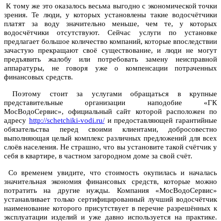
К тому же это оказалось весьма выгодно с экономической точки
зрения. Те люди, у которых установлены такие водосчётчики
платят за воду значительно меньше, чем те, у которых
водосчётчики отсутствуют. Сейчас услуги по установке
предлагает большое количество компаний, которые впоследствии
зачастую прекращают своё существование, и люди не могут
предъявить жалобу или потребовать замену неисправной
аппаратуры, не говоря уже о компенсации потраченных
финансовых средств.
Поэтому стоит за услугами обращаться в крупные
представительные организации наподобие «
ГК
МосВодоСервис», официальный сайт которой расположен по
адресу
http://schetchiki-vodi.ru/
и предоставляющей гарантийные
обязательства перед своими клиентами, добросовестно
выполняющая целый комплекс различных предложений для всех
слоёв населения. Не страшно, что вы установите такой счётчик у
себя в квартире, в частном загородном доме за свой счёт.
Со временем увидите, что стоимость окупилась и началась
значительная экономия финансовых средств, которые можно
потратить на другие нужды. Компания «МосВодоСервис»
устанавливает только сертифицированный лучший водосчётчик
наименование которого присутствует в перечне разрешённых к
эксплуатации изделий и уже давно используется на практике.