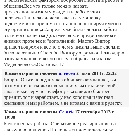
и человеческим фактором добросовестности в работе и
общении.Все что только можно назвать
профессионализмом я увидела в работе этого
человека.1апреля сделали заказ на установку
водосчетчиков причем спонтанно не планируя именно
эту организацию,а 2апреля уже была сделана работа
отличного качества.Документы все предоставлены и
никаких протечек и "дополнений".Мастер Виктор
пришел вовремя и все то о чем я писала выше сделано
было на отлично.Спасибо Виктору,огромное.Благодарю
вашу компанию и всем советую обращаться к вам.
Медведково ул.Стартовая17
Комментарии оставлены
алексей
21 мая 2013 г. 22:32
Вопрос Ольге,передтем как обвинять компанию , вы
вспомните во скольких компаниях вы оставили свой
заказ, и мастеру по телефону сказали,кто быстрее
приедит, тот и заработает, у нас хорошая и честная
компания и мы работаем, а не играем с вами в рулетку.
Комментарии оставлены
Сергей
17 сентября 2013 г.
10:38
Качественная работа. Оперативное реагирование на
заявку и исполнение. По деньгам получилось даже