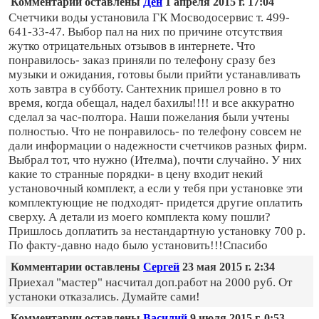
Комментарии оставлены
Ден
1 апреля 2015 г. 17:04
Счетчики воды установила ГК Мосводосервис т. 499-
641-33-47. Выбор пал на них по причине отсутствия
жутко отрицательных отзывов в интернете. Что
понравилось- заказ приняли по телефону сразу без
музыки и ожидания, готовы были прийти устанавливать
хоть завтра в субботу. Сантехник пришел ровно в то
время, когда обещал, надел бахилы!!!! и все аккуратно
сделал за час-полтора. Наши пожелания были учтены
полностью. Что не понравилось- по телефону совсем не
дали информации о надежности счетчиков разных фирм.
Выбрал тот, что нужно (Ителма), почти случайно. У них
какие то странные порядки- в цену входит некий
установочный комплект, а если у тебя при установке эти
комплектующие не подходят- придется другие оплатить
сверху. А детали из моего комплекта кому пошли?
Пришлось доплатить за нестандартную установку 700 р.
По факту-давно надо было установить!!!Спасибо
Комментарии оставлены
Сергей
23 мая 2015 г. 2:34
Приехал "мастер" насчитал доп.работ на 2000 руб. От
устаноки отказались. Думайте сами!
Комментарии оставлены
Василий
9 июля 2015 г. 0:53