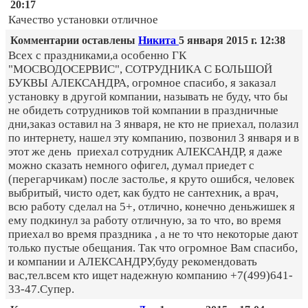
20:17
Качество установки отличное
Комментарии оставлены
Никита
5 января 2015 г. 12:38
Всех с праздниками,а особенно ГК
"МОСВОДОСЕРВИС", СОТРУДНИКА С БОЛЬШОЙ
БУКВЫ АЛЕКСАНДРА, огромное спасибо, я заказал
установку в другой компании, называть не буду, что бы
не обидеть сотрудников той компании в праздничные
дни,заказ оставил на 3 января, не кто не приехал, полазил
по интернету, нашел эту компанию, позвонил 3 января и в
этот же день приехал сотрудник АЛЕКСАНДР, я даже
можно сказать немного офигел, думал приедет с
(перегарчикам) после застолье, я круто ошибся, человек
выбритый, чисто одет, как будто не сантехник, а врач,
всю работу сделал на 5+, отлично, конечно деньжишек я
ему подкинул за работу отличную, за то что, во время
приехал во время праздника , а не то что некоторые дают
только пустые обещания. Так что огромное Вам спасибо,
и компании и АЛЕКСАНДРУ,буду рекомендовать
вас,тел.всем кто ищет надежную компанию +7(499)641-
33-47.Супер.