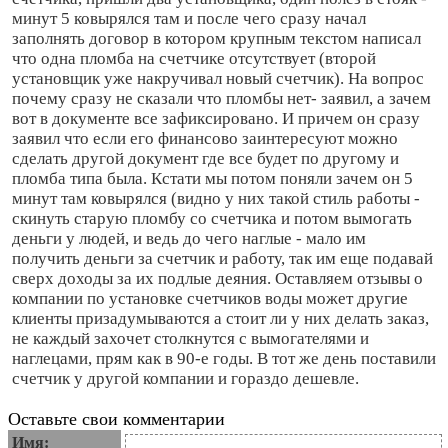
минут 5 ковырялся там и после чего сразу начал
заполнять договор в котором крупным текстом написал
что одна пломба на счетчике отсутствует (второй
установщик уже накручивал новый счетчик). На вопрос
почему сразу не сказали что пломбы нет- заявил, а зачем
вот в документе все зафиксировано. И причем он сразу
заявил что если его финансово заинтересуют можно
сделать другой документ где все будет по другому и
пломба типа была. Кстати мы потом поняли зачем он 5
минут там ковырялся (видно у них такой стиль работы -
скинуть старую пломбу со счетчика и потом вымогать
деньги у людей, и ведь до чего наглые - мало им
получить деньги за счетчик и работу, так им еще подавай
сверх доходы за их подлые деяния. Оставляем отзывы о
компании по установке счетчиков воды может другие
клиенты призадумываются а стоит ли у них делать заказ,
не каждый захочет столкнутся с вымогателями и
наглецами, прям как в 90-е годы. В тот же день поставили
счетчик у другой компании и гораздо дешевле.
Оставьте свои комментарии
Имя: