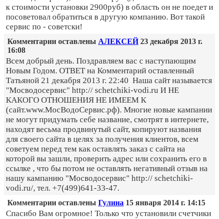
к стоимости установки 2900руб) в область он не поедет и
посоветовал обратиться в другую компанию. Вот такой
сервис по - советски!
Комментарии оставлены
АЛЕКСЕЙ
23 декабря 2013 г.
16:08
Всем добрый день. Поздравляем вас с наступающим
Новым Годом. ОТВЕТ на Комментарий оставленный
Татьяной 21 декабря 2013 г. 22:40 Наша сайт называется
"Мосводосервис" http:// schetchiki-vodi.ru И НЕ
КАКОГО ОТНОШЕНИЯ НЕ ИМЕЕМ К
(сайт.www.МосВодоСервис.рф). Многие новые кампании
не могут придумать себе название, смотрят в интернете,
находят весьма продвинутый сайт, копируют названия
для своего сайта в целях за получения клиентов, всем
советуем перед тем как оставлять заказ с сайта на
которой вы зашли, проверить адрес или сохранить его в
ссылке , что бы потом не оставлять негативный отзыв на
нашу кампанию "Мосводосервис" http:// schetchiki-
vodi.ru/, тел. +7(499)641-33-47.
Комментарии оставлены
Гулина
15 января 2014 г. 14:15
Спасибо Вам огромное! Только что установили счетчики