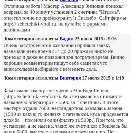
Отличная работа! Мастер Александр Зизюкин приехал
вовремя, за 40 минут установил 2 счетчика "Ителма",
оплатил точно по прейскуранту)) Спасибо! Сайт фирмы
http:// schetchiki-vodi.ru, не путайте с фирмами-
двойниками
Комментарии оставлены
Вадим
25 июля 2015 г. 9:16
Очень расстроен этой компанией приняли заявку
назначали день время с14 до 20 прождал никто не
приехал и даже не позвонил зря потратил время. Видно
хорошие комментарии пишут себе сами так что
внимательней выбирайте с кем иметь дела.
Комментарии оставлены
Виктория
27 июля 2015 г. 1:19
Заказывали замену счетчиков в МосВодоСервис
(http://schetchiki-vodi.ru/). Рассчитывали на стоимость
названную оператором - 5600 за 4 счетчика. В итоге
мастеру отдали 7600, нестандартная оказалась замена.
(1500 за какую то железку с петелькой, куда продевается
пломба + поменяли один фильтр за 500р.) При том, что
установка, а не замена, таких же счетчиков обошлась бы
нам в 6400, вместе с 4 новыми фильтрами и пр. Не