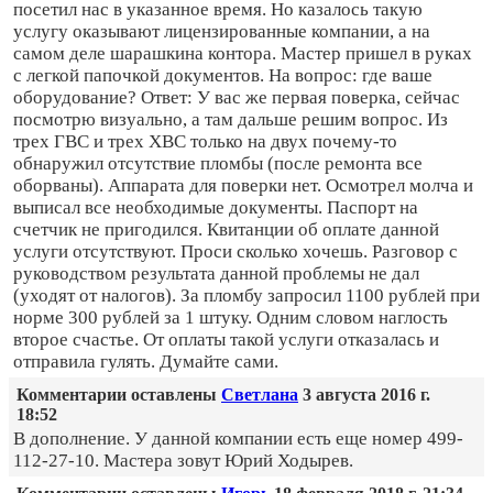
посетил нас в указанное время. Но казалось такую
услугу оказывают лицензированные компании, а на
самом деле шарашкина контора. Мастер пришел в руках
с легкой папочкой документов. На вопрос: где ваше
оборудование? Ответ: У вас же первая поверка, сейчас
посмотрю визуально, а там дальше решим вопрос. Из
трех ГВС и трех ХВС только на двух почему-то
обнаружил отсутствие пломбы (после ремонта все
оборваны). Аппарата для поверки нет. Осмотрел молча и
выписал все необходимые документы. Паспорт на
счетчик не пригодился. Квитанции об оплате данной
услуги отсутствуют. Проси сколько хочешь. Разговор с
руководством результата данной проблемы не дал
(уходят от налогов). За пломбу запросил 1100 рублей при
норме 300 рублей за 1 штуку. Одним словом наглость
второе счастье. От оплаты такой услуги отказалась и
отправила гулять. Думайте сами.
Комментарии оставлены
Светлана
3 августа 2016 г.
18:52
В дополнение. У данной компании есть еще номер 499-
112-27-10. Мастера зовут Юрий Ходырев.