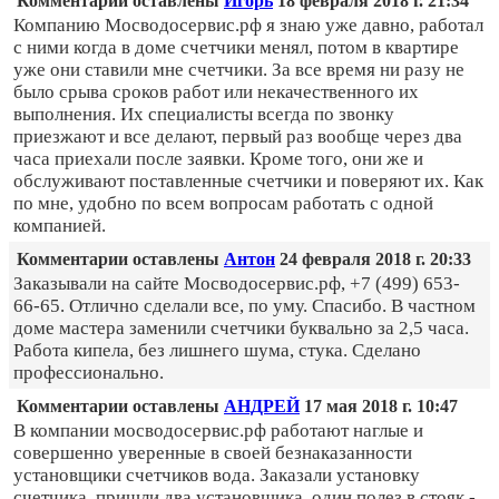
Комментарии оставлены
Игорь
18 февраля 2018 г. 21:34
Компанию Мосводосервис.рф я знаю уже давно, работал
с ними когда в доме счетчики менял, потом в квартире
уже они ставили мне счетчики. За все время ни разу не
было срыва сроков работ или некачественного их
выполнения. Их специалисты всегда по звонку
приезжают и все делают, первый раз вообще через два
часа приехали после заявки. Кроме того, они же и
обслуживают поставленные счетчики и поверяют их. Как
по мне, удобно по всем вопросам работать с одной
компанией.
Комментарии оставлены
Антон
24 февраля 2018 г. 20:33
Заказывали на сайте Мосводосервис.рф, +7 (499) 653-
66-65. Отлично сделали все, по уму. Спасибо. В частном
доме мастера заменили счетчики буквально за 2,5 часа.
Работа кипела, без лишнего шума, стука. Сделано
профессионально.
Комментарии оставлены
АНДРЕЙ
17 мая 2018 г. 10:47
В компании мосводосервис.рф работают наглые и
совершенно уверенные в своей безнаказанности
установщики счетчиков вода. Заказали установку
счетчика, пришли два установщика, один полез в стояк -