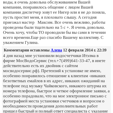
воды, я очень довольна обслуживанием Вашей
компании, понравилось общение с лицом Вашей
компании диспетчер зовут ее Нигер или я не до поняла,
пусть простит меня, я плоховато слышу. А сегодня
приезжал мастер Максим. Все очень вежливо, работы
проведены были тщательно на 5 с +. Я очень довольна.
Очень хочу, чтобы ТО проводили бы вы сами в течении
всего времени.Еще раз спасибо Вашему коллективу. С
уважением Гулина.
Комментарии оставлены
Алена
12 февраля 2014 г. 22:39
4 дня назад мне установили водосчетчики Итэлма в
фирме МосВодоСервис (тел.+7(499)641-33-47, в инете
действительно есть их двойник с сайтом
мосводосервис.рф). Претензий к установке не имею,
особенно понравилось отношение к клиентам -никаких
безответных емайлов в их адрес, никаких ожиданий на
телефоне под музыку Чайковского, никакого штурма их
номера телефона, быстрое и четкое оформление заявки, а
особенно порадовало, что на мое электронное письмо с
фотографией места установки счетчиков и вопросом о
необходимости проведения дополнительных работ
пришел быстрый и полный ответ специалиста с указание