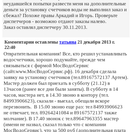
неудавшейся попытки развести меня на дополнительные
деньги за установку счетчиков воды не выполнил заказ и
сбежал? Похоже правы Аркадий и Игорь. Проверьте
диспетчеров - возможно отдают заказы налево.
Заказ оставлял диспетчеру 30.11.2013.
Комментарии оставлены
татьяна
21 декабря 2013 г.
22:40
Отвратительная компания! Все, кто решил устанавливать
водосчетчики, хорошо подумайте, прежде чем
связываться с фирмой МосВодоСервис
(сайт.www.МосВодоСервис.рф). 16 декабря сделала
заявку на установку счетчиков (тел.89167572137 Артем).
Мастер должен был приехать в субботу (21.12) в
13часов (ранее все дни были заняты). В субботу в 14
часов, мастера нет, в 14.30 звоню в контору (тел.
84993906623), сказали - выехал, обещали вскоре
перезвонить. В 15.00 звоню еще раз: тел 84993906623
не отвечает, тел. 89264241084 и 89167572137 также
молчание). В 17.40 звонок с тел.89647963355 мастер
(имени не назвал, сказал только что с компании
МосВодоСервис), что за 500 руб (дополнительная плата