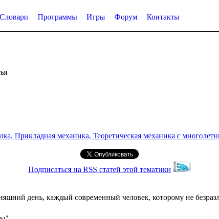
Словари
Программы
Игры
Форум
Контакты
ья
а, Прикладная механика, Теоретическая механика с многолетним
Подписаться на RSS статей этой тематики
дняшний день, каждый современный человек, которому не безра
сы"