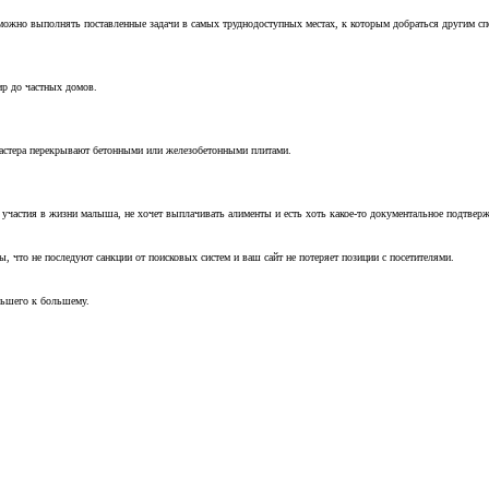
можно выполнять поставленные задачи в самых труднодоступных местах, к которым добраться другим с
ир до частных домов.
мастера перекрывают бетонными или железобетонными плитами.
т участия в жизни малыша, не хочет выплачивать алименты и есть хоть какое-то документальное подтвер
, что не последуют санкции от поисковых систем и ваш сайт не потеряет позиции с посетителями.
ньшего к большему.