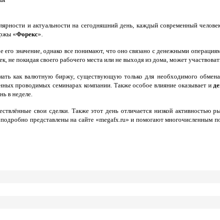
улярности и актуальности на сегодняшний день, каждый современный челове
иржы «
Форекс
».
е его значение, однако все понимают, что оно связано с денежными операц
к, не покидая своего рабочего места или не выходя из дома, может участвова
мать как валютную биржу, существующую только для необходимого обмена 
нных проводимых семинарах компании. Также особое влияние оказывает и
де
нь в неделе.
твлённые свои сделки. Также этот день отличается низкой активностью ры
е подробно представлены на сайте «megafx.ru» и помогают многочисленным п