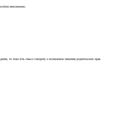
пособом невозможно.
ждение, то тоже есть смысл говорить о возможном лишении родительских прав.