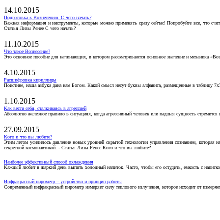
14.10.2015
Подготовка к Вознесению. С чего начать?
Важная информация и инструменты, которые можно применять сразу сейчас! Попробуйте все, что счит
Статья Лизы Ренее С чего начать?
11.10.2015
Что такое Вознесение?
Это основное пособие для начинающих, в котором рассматриваются основное значение и механика «Воз
4.10.2015
Расшифровка кириллицы
Поистине, наша азбука дана нам Богом. Какой смысл несут буквы алфавита, размещенные в таблицу 7х
1.10.2015
Как вести себя, сталкиваясь в агрессией
Абсолютно железное правило в ситуациях, когда агрессивный человек или падшая сущность стремится ва
27.09.2015
Кого и что вы любите?
Этим летом усилилось давление новых уровней скрытой технологии управления сознанием, которая н
секретной космонавтикой. - Статья Лизы Ренее Кого и что вы любите?
Наиболее эффективный способ охлаждения
Каждый любит в жаркий день выпить холодный напиток. Часто, чтобы его остудить, емкость с напитко
Инфракрасный пирометр – устройство и принцип работы
Современный инфракрасный пирометр измеряет силу теплового излучения, которое исходит от измеряем