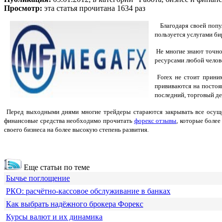
Просмотр:
эта статья прочитана 1634 раз
Благодаря своей поп
пользуется услугами б
Не многие знают точно
ресурсами любой челове
Forex не стоит прини
прививаются на постоя
последний, торговый де
Перед выходными днями многие трейдеры стараются закрывать все осущес
финансовые средства необходимо прочитать
форекс отзывы
, которые боле
своего бизнеса на более высокую степень развития.
Еще статьи по теме
Бычье поглощение
РКО: расчётно-кассовое обслуживание в банках
Как выбрать надёжного брокера Форекс
Курсы валют и их динамика