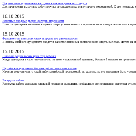
Покупка автоподъемника – выгодное вложение денежных средств
Для проведения высотных работ покупка автоподъемника станет просто незаменимой. С его помощью 
16.10.2015
Железные входные двери: критерии надежности
В настоящее время железные входные двери устанавливаются практически на каждое жилье – от кварт
15.10.2015
Фундамент на винтовых сваях и другие его разновидности
В основу свайного фундамента входят в качестве основных составляющих отдельные сваи. Потом их 
15.10.2015
Лишение родительских прав отца ребенка
Когда доводится в суде, что ответчик, не имея уважительной причины, больше 6 месяцев не принимае
Партнёрские программы без санкций от поисковых систем
Начиная сотрудничать с какой-либо партнёрской программой, вы должны на сто процентов быть уверены
Раскрутка сайтов
Раскрутка сайтов довольно сложный процесс и выполнять необходимо его постепенно, переходя от ме