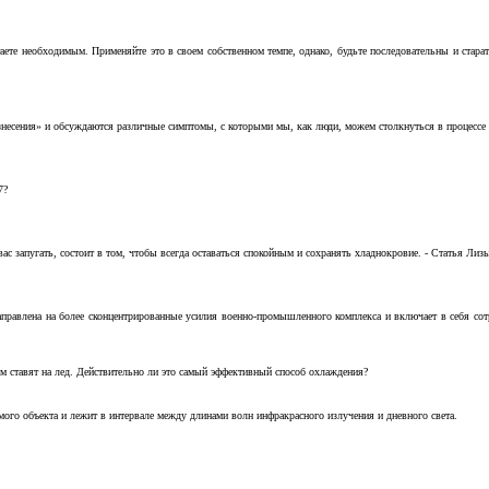
аете необходимым. Применяйте это в своем собственном темпе, однако, будьте последовательны и стара
несения» и обсуждаются различные симптомы, с которыми мы, как люди, можем столкнуться в процессе н
7?
с запугать, состоит в том, чтобы всегда оставаться спокойным и сохранять хладнокровие. - Статья Лизы 
аправлена на более сконцентрированные усилия военно-промышленного комплекса и включает в себя с
м ставят на лед. Действительно ли это самый эффективный способ охлаждения?
ого объекта и лежит в интервале между длинами волн инфракрасного излучения и дневного света.