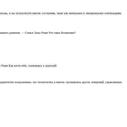
тельны, и вы почувствуете многие улучшения, такие как ментальное и эмоциональное освобождение.
ашего развития. - - Статья Лизы Ренее Что такое Вознесение?
Ренее Как вести себя, сталкиваясь в агрессией
отрудничество вооруженных сил человечества и многих группировок других измерений, управляющих