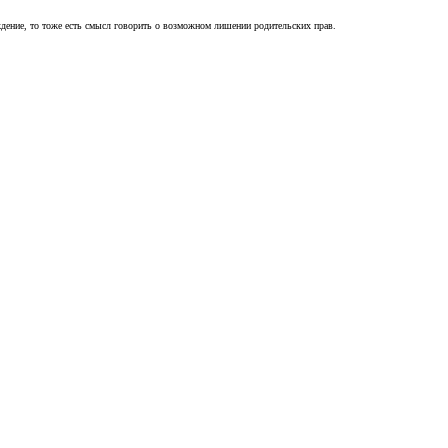
ждение, то тоже есть смысл говорить о возможном лишении родительских прав.