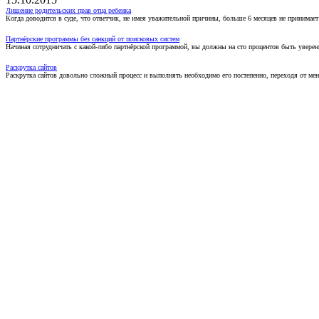
Лишение родительских прав отца ребенка
Когда доводится в суде, что ответчик, не имея уважительной причины, больше 6 месяцев не принимае
Партнёрские программы без санкций от поисковых систем
Начиная сотрудничать с какой-либо партнёрской программой, вы должны на сто процентов быть уверены
Раскрутка сайтов
Раскрутка сайтов довольно сложный процесс и выполнять необходимо его постепенно, переходя от ме