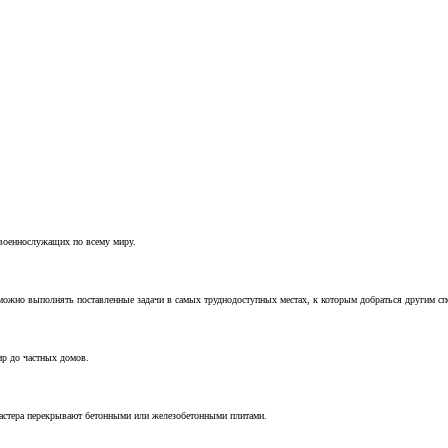
 военнослужащих по всему миру.
можно выполнять поставленные задачи в самых труднодоступных местах, к которым добраться другим с
ир до частных домов.
мастера перекрывают бетонными или железобетонными плитами.