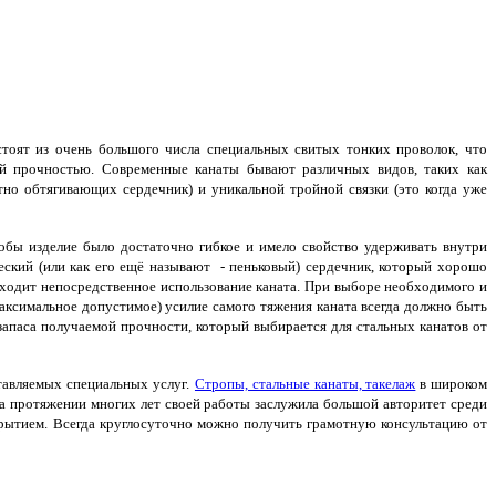
оят из очень большого числа специальных свитых тонких проволок, что
й прочностью. Современные канаты бывают различных видов, таких как
тно обтягивающих сердечник) и уникальной тройной связки (это когда уже
тобы изделие было достаточно гибкое и имело свойство удерживать внутри
ский (или как его ещё называют - пеньковый) сердечник, который хорошо
сходит непосредственное использование каната. При выборе необходимого и
аксимальное допустимое) усилие самого тяжения каната всегда должно быть
апаса получаемой прочности, который выбирается для стальных канатов от
тавляемых специальных услуг.
Стропы, стальные канаты, такелаж
в широком
а протяжении многих лет своей работы заслужила большой авторитет среди
крытием. Всегда круглосуточно можно получить грамотную консультацию от