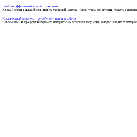
Наиболее эффективный способ охлаждения
Каждый любит в жаркий день выпить холодный напиток. Часто, чтобы его остудить, емкость с напитко
Инфракрасный пирометр – устройство и принцип работы
Современный инфракрасный пирометр измеряет силу теплового излучения, которое исходит от измеряем