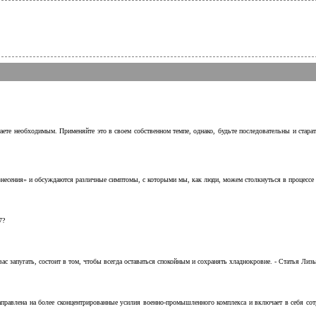
аете необходимым. Применяйте это в своем собственном темпе, однако, будьте последовательны и стара
несения» и обсуждаются различные симптомы, с которыми мы, как люди, можем столкнуться в процессе н
7?
с запугать, состоит в том, чтобы всегда оставаться спокойным и сохранять хладнокровие. - Статья Лизы 
аправлена на более сконцентрированные усилия военно-промышленного комплекса и включает в себя с