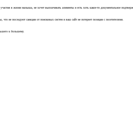
т участия в жизни малыша, не хочет выплачивать алименты и есть хоть какое-то документальное подтвер
, что не последуют санкции от поисковых систем и ваш сайт не потеряет позиции с посетителями.
ньшего к большему.