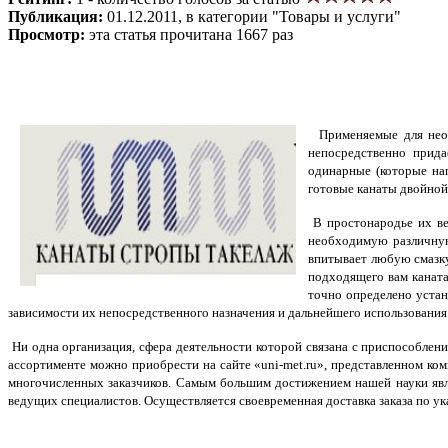
Публикация:
01.12.2011, в категории "Товары и услуги"
Просмотр:
эта статья прочитана 1667 раз
Применяемые для необх
непосредственно прид
одинарные (которые нап
готовые канаты двойной
В простонародье их вез
необходимую различную
впитывает любую смазку
подходящего вам каната
точно определено устан
зависимости их непосредственного назначения и дальнейшего использования
Ни одна организация, сфера деятельности которой связана с приспособлени
ассортименте можно приобрести на сайте «uni-met.ru», представленном ко
многочисленных заказчиков.
Самым большим достижением нашей науки явля
ведущих специалистов. Осуществляется своевременная доставка заказа по ук