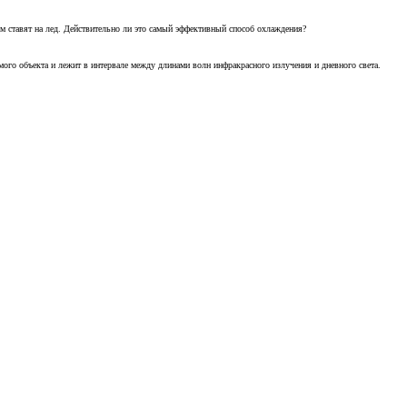
м ставят на лед. Действительно ли это самый эффективный способ охлаждения?
ого объекта и лежит в интервале между длинами волн инфракрасного излучения и дневного света.