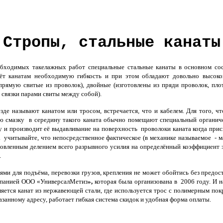
Стропы, стальные канаты
одимых такелажных работ специальные стальные канаты в основном сост
аёт канатам необходимую гибкость и при этом обладают довольно высоко
рямую свитые из проволок), двойные (изготовлены из пряди проволок, пло
 связки парами свиты между собой).
де называют канатом или тросом, встречается, что и кабелем. Для того, ч
 смазку в середину такого каната обычно помещают специальный органиче
 и производит её выдавливание на поверхность проволоки каната когда при
 учитывайте, что непосредственное фактическое (в механике называемое - м
овленным делением всего разрывного усилия на определённый коэффициент з
.
ями для подъёма, перевозки грузов, крепления не может обойтись без предос
мпанией
ООО «УниверсалМетиз
»,
которая была организована в
2006 году. И н
ется канат из нержавеющей стали, где используется трос с полимерным по
азанному адресу, работает гибкая система скидок и удобная форма оплаты.