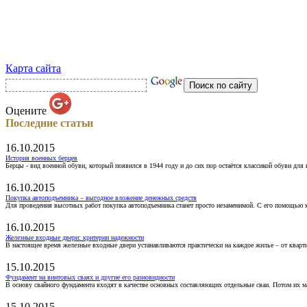
Карта сайта
Оцените
Последние статьи
16.10.2015
История военных берцев
Берцы - вид военной обуви, который появился в 1944 году и до сих пор остаётся классикой обуви для
16.10.2015
Покупка автоподъемника – выгодное вложение денежных средств
Для проведения высотных работ покупка автоподъемника станет просто незаменимой. С его помощью 
16.10.2015
Железные входные двери: критерии надежности
В настоящее время железные входные двери устанавливаются практически на каждое жилье – от кварт
15.10.2015
Фундамент на винтовых сваях и другие его разновидности
В основу свайного фундамента входят в качестве основных составляющих отдельные сваи. Потом их 
15.10.2015