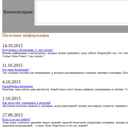
Комментарии:
Полезная информация
14.10.2015
Подготовка к Вознесению. С чего начать?
Важная информация и инструменты, которые можно применять сразу сейчас! Попробуйте все, что счит
Статья Лизы Ренее С чего начать?
11.10.2015
Что такое Вознесение?
Это основное пособие для начинающих, в котором рассматриваются основное значение и механика «Воз
4.10.2015
Расшифровка кириллицы
Поистине, наша азбука дана нам Богом. Какой смысл несут буквы алфавита, размещенные в таблицу 7х
1.10.2015
Как вести себя, сталкиваясь в агрессией
Абсолютно железное правило в ситуациях, когда агрессивный человек или падшая сущность стремится ва
27.09.2015
Кого и что вы любите?
Этим летом усилилось давление новых уровней скрытой технологии управления сознанием, которая н
секретной космонавтикой. - Статья Лизы Ренее Кого и что вы любите?