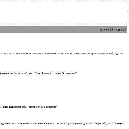
Insert
Cancel
тельны, и вы почувствуете многие улучшения, такие как ментальное и эмоциональное освобождение.
ашего развития. - - Статья Лизы Ренее Что такое Вознесение?
Ренее Как вести себя, сталкиваясь в агрессией
отрудничество вооруженных сил человечества и многих группировок других измерений, управляющих