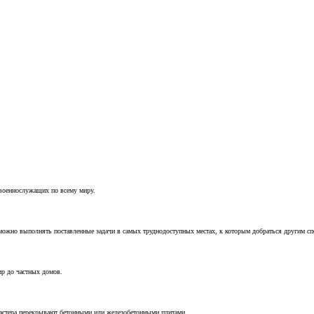
 военнослужащих по всему миру.
можно выполнять поставленные задачи в самых труднодоступных местах, к которым добраться другим с
ир до частных домов.
мастера перекрывают бетонными или железобетонными плитами.