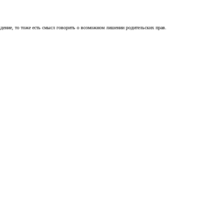
ждение, то тоже есть смысл говорить о возможном лишении родительских прав.