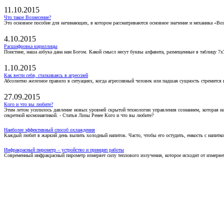
11.10.2015
Что такое Вознесение?
Это основное пособие для начинающих, в котором рассматриваются основное значение и механика «Воз
4.10.2015
Расшифровка кириллицы
Поистине, наша азбука дана нам Богом. Какой смысл несут буквы алфавита, размещенные в таблицу 7х
1.10.2015
Как вести себя, сталкиваясь в агрессией
Абсолютно железное правило в ситуациях, когда агрессивный человек или падшая сущность стремится ва
27.09.2015
Кого и что вы любите?
Этим летом усилилось давление новых уровней скрытой технологии управления сознанием, которая н
секретной космонавтикой. - Статья Лизы Ренее Кого и что вы любите?
Наиболее эффективный способ охлаждения
Каждый любит в жаркий день выпить холодный напиток. Часто, чтобы его остудить, емкость с напитко
Инфракрасный пирометр – устройство и принцип работы
Современный инфракрасный пирометр измеряет силу теплового излучения, которое исходит от измеряем