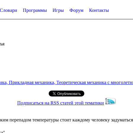
Словари
Программы
Игры
Форум
Контакты
ья
а, Прикладная механика, Теоретическая механика с многолетним
Подписаться на RSS статей этой тематики
ким перепадом температуры стоит каждому человеку задуматься
са"