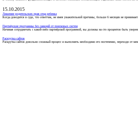
15.10.2015
Лишение родительских прав отца ребенка
Когда доводится в суде, что ответчик, не имея уважительной причины, больше 6 месяцев не принимае
Партнёрские программы без санкций от поисковых систем
Начиная сотрудничать с какой-либо партнёрской программой, вы должны на сто процентов быть уверены
Раскрутка сайтов
Раскрутка сайтов довольно сложный процесс и выполнять необходимо его постепенно, переходя от ме