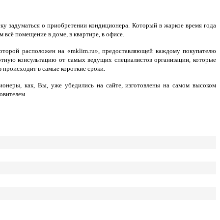
ку задуматься о приобретении кондиционера.
Который в жаркое время года
 всё помещение в доме, в квартире, в офисе.
оторой расположен на «mklim.ru», предоставляющей каждому покупателю
отную консультацию от самых ведущих специалистов организации, которые
в
происходит в самые короткие сроки.
онеры, как, Вы, уже убедились на сайте, изготовлены на самом высоком
овителем.