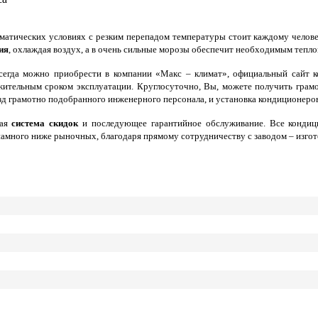
тических условиях с резким перепадом температуры стоит каждому челове
ия
, охлаждая воздух, а в очень сильные морозы обеспечит необходимым теплом
егда можно приобрести в компании «Макс – климат», официальный сайт к
жительным сроком эксплуатации. Круглосуточно, Вы, можете получить грам
зд грамотно подобранного инженерного персонала, и
установка кондиционеро
кая
система скидок
и последующее гарантийное обслуживание. Все кондици
амного ниже рыночных, благодаря прямому сотрудничеству с заводом – изгот