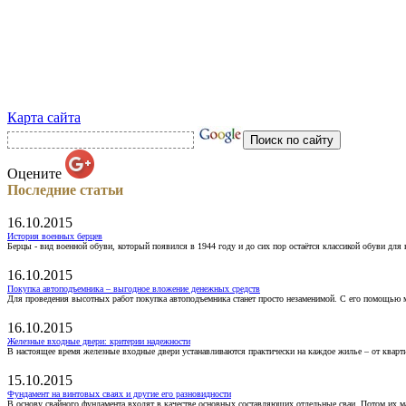
Карта сайта
Оцените
Последние статьи
16.10.2015
История военных берцев
Берцы - вид военной обуви, который появился в 1944 году и до сих пор остаётся классикой обуви для
16.10.2015
Покупка автоподъемника – выгодное вложение денежных средств
Для проведения высотных работ покупка автоподъемника станет просто незаменимой. С его помощью 
16.10.2015
Железные входные двери: критерии надежности
В настоящее время железные входные двери устанавливаются практически на каждое жилье – от кварт
15.10.2015
Фундамент на винтовых сваях и другие его разновидности
В основу свайного фундамента входят в качестве основных составляющих отдельные сваи. Потом их 