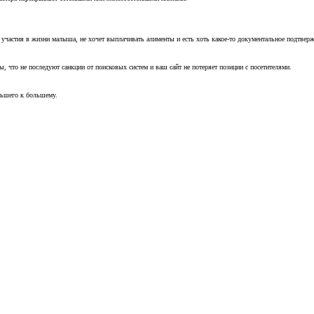
т участия в жизни малыша, не хочет выплачивать алименты и есть хоть какое-то документальное подтвер
, что не последуют санкции от поисковых систем и ваш сайт не потеряет позиции с посетителями.
ньшего к большему.