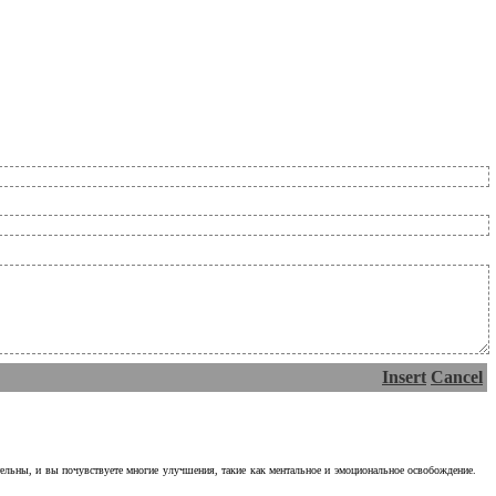
Insert
Cancel
тельны, и вы почувствуете многие улучшения, такие как ментальное и эмоциональное освобождение.