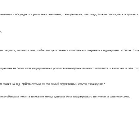
несения» и обсуждаются различные симптомы, с которыми мы, как люди, можем столкнуться в процессе н
7?
с запугать, состоит в том, чтобы всегда оставаться спокойным и сохранять хладнокровие. - Статья Лизы 
аправлена на более сконцентрированные усилия военно-промышленного комплекса и включает в себя с
м ставят на лед. Действительно ли это самый эффективный способ охлаждения?
ого объекта и лежит в интервале между длинами волн инфракрасного излучения и дневного света.