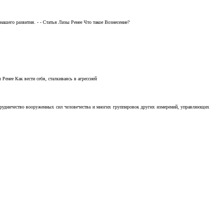
ашего развития. - - Статья Лизы Ренее Что такое Вознесение?
Ренее Как вести себя, сталкиваясь в агрессией
отрудничество вооруженных сил человечества и многих группировок других измерений, управляющих