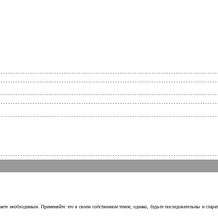
аете необходимым. Применяйте это в своем собственном темпе, однако, будьте последовательны и стара