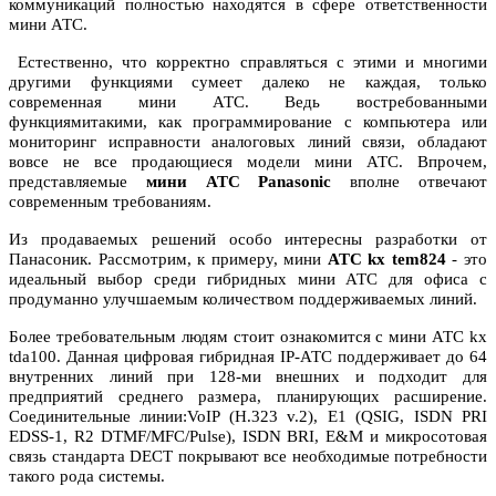
коммуникаций полностью находятся в сфере ответственности
мини АТС.
Естественно, что корректно справляться с этими и многими
другими функциями сумеет далеко не каждая, только
современная мини АТС. Ведь востребованными
функциямитакими, как программирование с компьютера или
мониторинг исправности аналоговых линий связи, обладают
вовсе не все продающиеся модели мини АТС. Впрочем,
представляемые
мини АТС Panasonic
вполне отвечают
современным требованиям.
Из продаваемых решений особо интересны разработки от
Панасоник. Рассмотрим, к примеру,
мини
АТС kx tem824
- это
идеальный выбор среди гибридных мини АТС для офиса с
продуманно улучшаемым количеством поддерживаемых линий.
Более требовательным людям стоит ознакомится с
мини АТС kx
tda100
. Данная цифровая гибридная IP-АТС поддерживает до 64
внутренних линий при 128-ми внешних и подходит для
предприятий среднего размера, планирующих расширение.
Соединительные линии:VoIP (H.323 v.2), E1 (QSIG, ISDN PRI
EDSS-1, R2 DTMF/MFC/Pulse), ISDN BRI, E&M и микросотовая
связь стандарта DECT покрывают все необходимые потребности
такого рода системы.