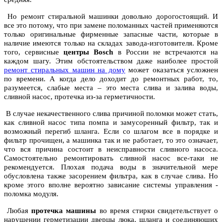
Но ремонт стиральной машинки довольно дорогостоящий. И
все это потому, что при замене поломанных частей применяются
только оригинальные фирменные запасные части, которые в
наличие имеются только на складах завода-изготовителя. Кроме
того, сервисные
центры Bosch
в России не встречаются на
каждом шагу. Этим обстоятельством даже наиболее простой
ремонт стиральных машин на дому
может
оказаться усложнен
по времени. А когда дело доходит до ремонтных работ, то,
разумеется, слабые места – это места слива и залива воды,
сливной насос, протечка из-за герметичности.
В случае некачественного слива причиной поломки может стать,
как сливной насос типа помпа и замусоренный фильтр, так и
возможный перегиб шланга. Если со шлагом все в порядке и
фильтр прочищен, а машинка так и не работает, то это означает,
что вся причина состоит в неисправности сливного насоса.
Самостоятельно ремонтировать сливной насос все-таки не
рекомендуется. Плохая подача воды в значительной мере
обусловлена также засорением фильтра, как в случае слива. Но
кроме этого вполне вероятно зависание системы управления -
поломка модуля.
Любая
протечка машины
во время стирки свидетельствует о
нарушении герметизации дверцы люка, шланга и соединяющих