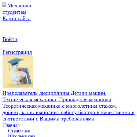
Карта сайта
Войти
Регистрация
Преподаватель дисциплины Детали машин,
Техническая механика, Прикладная механика,
Теоретическая механика с многолетним стажем,
доцент, к.т.н. выполнит работу быстро и качественно в
соответствии с Вашими требованиями
Главная
Студентам
Школьникам