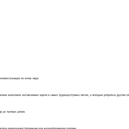
 военнослужащих по всему миру.
можно выполнять поставленные задачи в самых труднодоступных местах, к которым добраться другим с
ир до частных домов.
мастера перекрывают бетонными или железобетонными плитами.