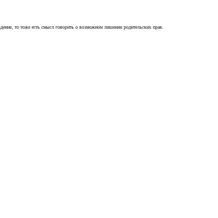
ждение, то тоже есть смысл говорить о возможном лишении родительских прав.