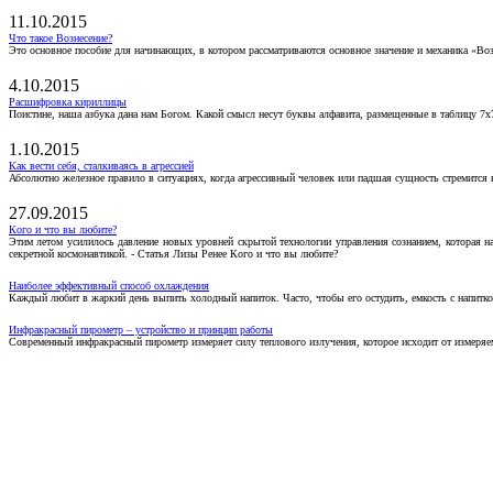
11.10.2015
Что такое Вознесение?
Это основное пособие для начинающих, в котором рассматриваются основное значение и механика «Воз
4.10.2015
Расшифровка кириллицы
Поистине, наша азбука дана нам Богом. Какой смысл несут буквы алфавита, размещенные в таблицу 7х
1.10.2015
Как вести себя, сталкиваясь в агрессией
Абсолютно железное правило в ситуациях, когда агрессивный человек или падшая сущность стремится ва
27.09.2015
Кого и что вы любите?
Этим летом усилилось давление новых уровней скрытой технологии управления сознанием, которая н
секретной космонавтикой. - Статья Лизы Ренее Кого и что вы любите?
Наиболее эффективный способ охлаждения
Каждый любит в жаркий день выпить холодный напиток. Часто, чтобы его остудить, емкость с напитко
Инфракрасный пирометр – устройство и принцип работы
Современный инфракрасный пирометр измеряет силу теплового излучения, которое исходит от измеряем