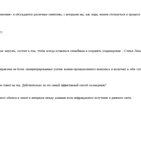
несения» и обсуждаются различные симптомы, с которыми мы, как люди, можем столкнуться в процессе н
7?
с запугать, состоит в том, чтобы всегда оставаться спокойным и сохранять хладнокровие. - Статья Лизы 
аправлена на более сконцентрированные усилия военно-промышленного комплекса и включает в себя с
м ставят на лед. Действительно ли это самый эффективный способ охлаждения?
ого объекта и лежит в интервале между длинами волн инфракрасного излучения и дневного света.