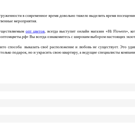
руженности в современное время довольно тяжело выделить время посещен
твенные мероприятия.
уществляемым
опт цветов
, всегда выступит онлайн магазин «Hi Flowers», 
«оптомцветы.рф» Вы всегда ознакомитесь с широким выбором настоящих экзоти
шего способа выказать своё расположение и любовь не существует. Это уди
е только подарок, но и украсить свою квартиру, а ведущие специалисты компа