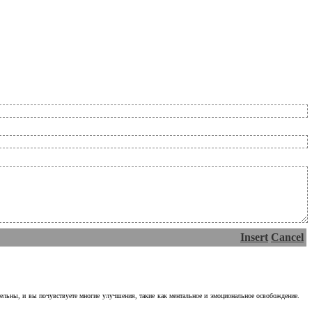
Insert
Cancel
тельны, и вы почувствуете многие улучшения, такие как ментальное и эмоциональное освобождение.