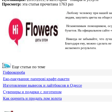
Просмотр:
эта статья прочитана 1763 раз
Любому человеку при нашей заг
людям, закупить цветы на общес
Незаменимым помощником, ос
букетов. На официальном сайте 
Никогда не забывайте, что луч
Благодаря ему, можно сделать н
желаемого результата.
Еще статьи по теме
Гофрокороба
Еко-пакування: паперові крафт-пакети
Изготовление вывесок и лайтбоксов в Одессе
Сувениры и подарки с логотипом
Как оценить и продать лом золота