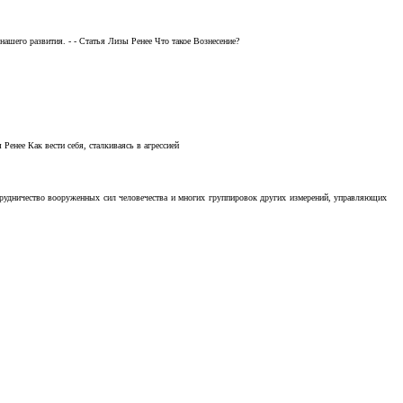
ашего развития. - - Статья Лизы Ренее Что такое Вознесение?
Ренее Как вести себя, сталкиваясь в агрессией
отрудничество вооруженных сил человечества и многих группировок других измерений, управляющих