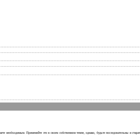
аете необходимым. Применяйте это в своем собственном темпе, однако, будьте последовательны и стара