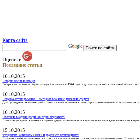
Карта сайта
Оцените
Последние статьи
16.10.2015
История военных берцев
Берцы - вид военной обуви, который появился в 1944 году и до сих пор остаётся классикой обуви для
16.10.2015
Покупка автоподъемника – выгодное вложение денежных средств
Для проведения высотных работ покупка автоподъемника станет просто незаменимой. С его помощью 
16.10.2015
Железные входные двери: критерии надежности
В настоящее время железные входные двери устанавливаются практически на каждое жилье – от кварт
15.10.2015
Фундамент на винтовых сваях и другие его разновидности
В основу свайного фундамента входят в качестве основных составляющих отдельные сваи. Потом их 