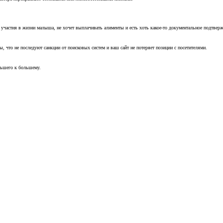
т участия в жизни малыша, не хочет выплачивать алименты и есть хоть какое-то документальное подтвер
, что не последуют санкции от поисковых систем и ваш сайт не потеряет позиции с посетителями.
ньшего к большему.