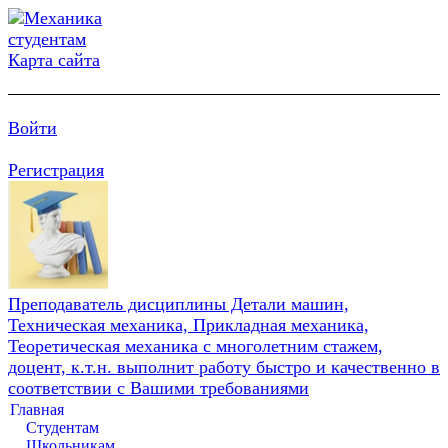
Карта сайта
Войти
Регистрация
Преподаватель дисциплины Детали машин,
Техническая механика, Прикладная механика,
Теоретическая механика с многолетним стажем,
доцент, к.т.н. выполнит работу быстро и качественно в
соответствии с Вашими требованиями
Главная
Студентам
Школьникам